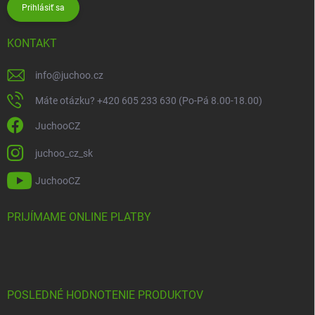
Prihlásiť sa
KONTAKT
info
@
juchoo.cz
Máte otázku? +420 605 233 630 (Po-Pá 8.00-18.00)
JuchooCZ
juchoo_cz_sk
JuchooCZ
PRIJÍMAME ONLINE PLATBY
POSLEDNÉ HODNOTENIE PRODUKTOV