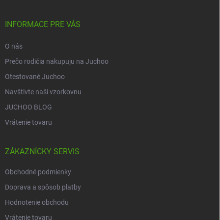
ä
t
i
INFORMACE PRE VÁS
e
O nás
Prečo rodičia nakupuju na Juchoo
Otestované Juchoo
Navštivte naši vzorkovnu
JUCHOO BLOG
Vrátenie tovaru
ZÁKAZNÍCKY SERVIS
Obchodné podmienky
Doprava a spôsob platby
Hodnotenie obchodu
Vrátenie tovaru