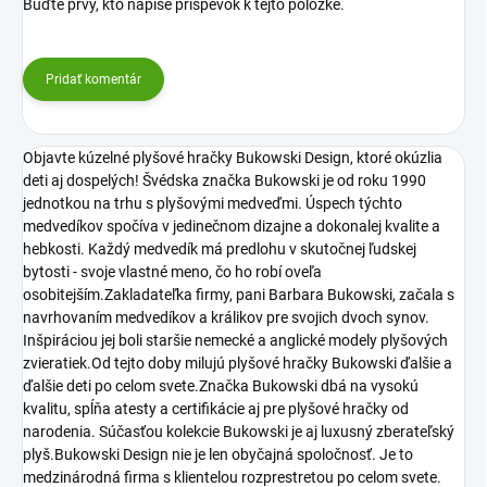
Buďte prvý, kto napíše príspevok k tejto položke.
Pridať komentár
Objavte kúzelné plyšové hračky Bukowski Design, ktoré okúzlia
deti aj dospelých! Švédska značka Bukowski je od roku 1990
jednotkou na trhu s plyšovými medveďmi. Úspech týchto
medvedíkov spočíva v jedinečnom dizajne a dokonalej kvalite a
hebkosti. Každý medvedík má predlohu v skutočnej ľudskej
bytosti - svoje vlastné meno, čo ho robí oveľa
osobitejším.Zakladateľka firmy, pani Barbara Bukowski, začala s
navrhovaním medvedíkov a králikov pre svojich dvoch synov.
Inšpiráciou jej boli staršie nemecké a anglické modely plyšových
zvieratiek.Od tejto doby milujú plyšové hračky Bukowski ďalšie a
ďalšie deti po celom svete.Značka Bukowski dbá na vysokú
kvalitu, spĺňa atesty a certifikácie aj pre plyšové hračky od
narodenia. Súčasťou kolekcie Bukowski je aj luxusný zberateľský
plyš.Bukowski Design nie je len obyčajná spoločnosť. Je to
medzinárodná firma s klientelou rozprestretou po celom svete.