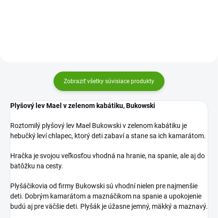
dievčatká. Bude milou hračkou aj
hračkou aj miláčikom na spanie.
maznáčikom na spanie. Je
Hebučký, jemný a rozprávkovo
rozprávkovo krásny.
krásny.
Zobraziť všetky súvisiace produkty
Plyšový lev Mael v zelenom kabátiku, Bukowski
Roztomilý plyšový lev Mael Bukowski v zelenom kabátiku je
hebučký leví chlapec, ktorý deti zabaví a stane sa ich kamarátom.
Hračka je svojou veľkosťou vhodná na hranie, na spanie, ale aj do
batôžku na cesty.
Plyšáčikovia od firmy Bukowski sú vhodní nielen pre najmenšie
deti. Dobrým kamarátom a maznáčikom na spanie a upokojenie
budú aj pre väčšie deti. Plyšák je úžasne jemný, mäkký a maznavý.