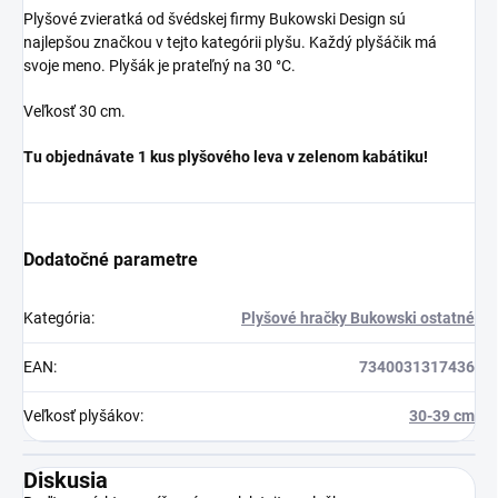
Plyšové zvieratká od švédskej firmy Bukowski Design sú
najlepšou značkou v tejto kategórii plyšu. Každý plyšáčik má
svoje meno. Plyšák je prateľný na 30 °C.
Veľkosť 30 cm.
Tu objednávate 1 kus plyšového leva v zelenom kabátiku!
Dodatočné parametre
Kategória
:
Plyšové hračky Bukowski ostatné
EAN
:
7340031317436
Veľkosť plyšákov
:
30-39 cm
Diskusia