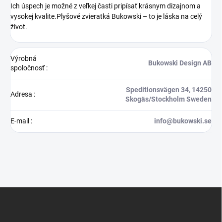
Ich úspech je možné z veľkej časti pripísať krásnym dizajnom a
vysokej kvalite.Plyšové zvieratká Bukowski – to je láska na celý
život.
Výrobná
Bukowski Design AB
spoločnosť
:
Speditionsvägen 34, 14250
Adresa
:
Skogäs/Stockholm Sweden
E-mail
:
info@bukowski.se
Z
á
p