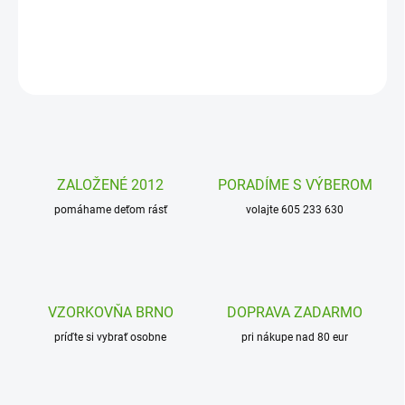
deti zabaví a stane sa ich kamarátom na hraní aj do postieľky.
DETAILNÉ INFORMÁCIE
OPÝTAŤ SA
STRÁŽIŤ
ZALOŽENÉ 2012
PORADÍME S VÝBEROM
pomáhame deťom rásť
volajte 605 233 630
VZORKOVŇA BRNO
DOPRAVA ZADARMO
príďte si vybrať osobne
pri nákupe nad 80 eur