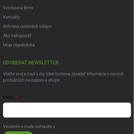
Vzorkovna Brno
Kontakty
Ochrana osobných údajov
Ako nakupovať
Moja objednávka
ODOBERAŤ NEWSLETTER
Vložte svoj e-mail a my Vám budeme zasielať informácie o nových
produktoch na našom e-shope.
EMAIL
Vložením e-mailu súhlasíte s
podmienkami ochrany osobných údajov