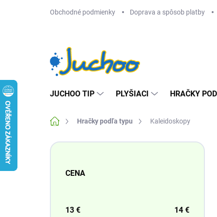
Prejsť
Obchodné podmienky
Doprava a spôsob platby
na
obsah
JUCHOO TIP
PLYŠIACI
HRAČKY POD
Domov
Hračky podľa typu
Kaleidoskopy
B
o
č
CENA
n
ý
p
a
13
€
14
€