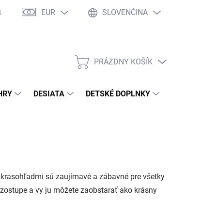
EUR
SLOVENČINA
takty
Ochrana osobných údajov
Ako nakupovať
Moja objed
PRÁZDNY KOŠÍK
NÁKUPNÝ
KOŠÍK
HRY
DESIATA
DETSKÉ DOPLNKY
PRE DOSPEL
a krasohľadmi sú zaujímavé a zábavné pre všetky
 vzostupe a vy ju môžete zaobstarať ako krásny