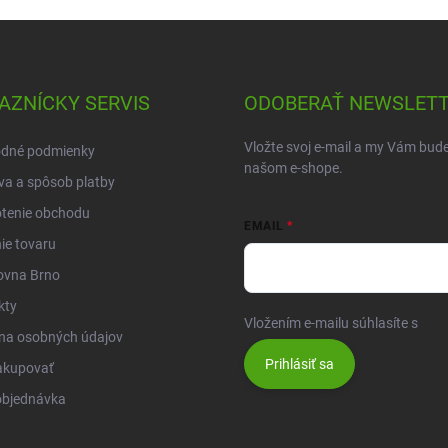
AZNÍCKY SERVIS
ODOBERAŤ NEWSLET
Vložte svoj e-mail a my Vám bud
dné podmienky
našom e-shope.
a a spôsob platby
tenie obchodu
EMAIL
ie tovaru
ovna Brno
kty
Vložením e-mailu súhlasíte s
pod
na osobných údajov
Prihlásiť sa
akupovať
objednávka