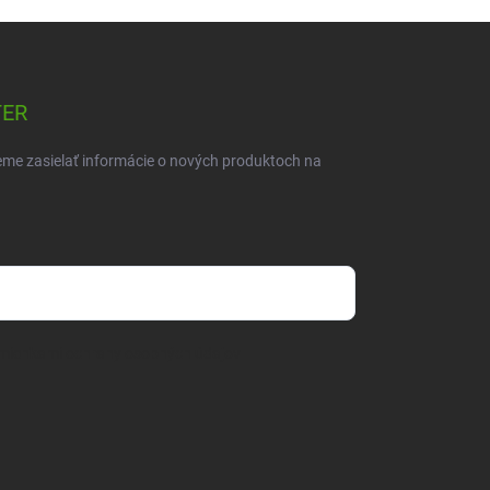
TER
eme zasielať informácie o nových produktoch na
mienkami ochrany osobných údajov