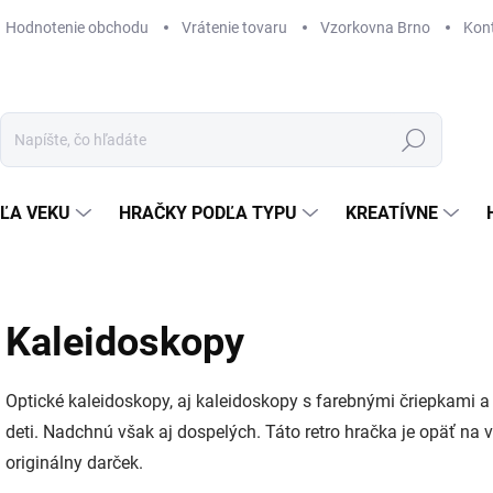
Hodnotenie obchodu
Vrátenie tovaru
Vzorkovna Brno
Kon
Hľadať
ĽA VEKU
HRAČKY PODĽA TYPU
KREATÍVNE
Kaleidoskopy
Optické kaleidoskopy, aj kaleidoskopy s farebnými čriepkami 
deti. Nadchnú však aj dospelých. Táto retro hračka je opäť na
originálny darček.