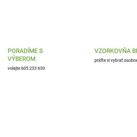
e
p
r
v
k
y
v
ý
p
PORADÍME S
VZORKOVŇA B
i
VÝBEROM
príďte si vybrať osobn
s
u
volajte 605 233 630