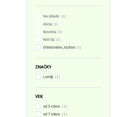
n
e
l
Na sklade
0
Akcia
0
Novinka
0
Náš tip
0
Otestováno Juchoo
1
ZNAČKY
Londji
1
VEK
od 5 rokov
1
od 7 rokov
1