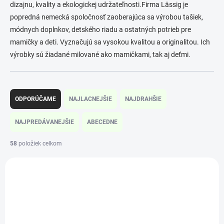
dizajnu, kvality a ekologickej udržateľnosti.Firma Lässig je
popredná nemecká spoločnosť zaoberajúca sa výrobou tašiek,
módnych doplnkov, detského riadu a ostatných potrieb pre
mamičky a deti. Vyznačujú sa vysokou kvalitou a originalitou. Ich
výrobky sú žiadané milované ako mamičkami, tak aj deťmi.
R
a
ODPORÚČAME
NAJLACNEJŠIE
NAJDRAHŠIE
d
e
NAJPREDÁVANEJŠIE
ABECEDNE
n
i
58
položiek celkom
e
V
p
ý
r
NOVINKA
7156A.14
p
o
i
d
s
u
p
k