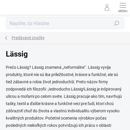
Prejsť
na
obsah
Hľadať
Predávané značky
Lässig
Prečo Lässig? Lässig znamená „neformálne“. Lässig vyvíja
produkty, ktoré nie sú iba príležitostné, krásne a funkčné, ale sú
tiež zábavné a robia život jednoduchší. Preto názov firmy
zodpovedá ich filozofii: Jednoducho Lässig!Lässig je inšpirovaný
ulicou a moľami po celom svete. Lässig pracuje ako tím, navrhujú
tašky, textil a ďalšie krásne a funkčné veci pre ľudí, ktorí chcú
zdôrazniť chuť do života a vlastnú individualitu výberom vysoko
kvalitných produktov. Početné ocenenia výrobkov počas
posledných niekoľkých rokov potvrdzujú ich prácu v oblasti