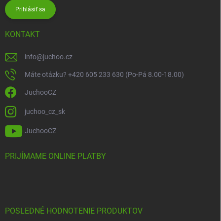
Prihlásiť sa
KONTAKT
info
@
juchoo.cz
Máte otázku? +420 605 233 630 (Po-Pá 8.00-18.00)
JuchooCZ
juchoo_cz_sk
JuchooCZ
PRIJÍMAME ONLINE PLATBY
POSLEDNÉ HODNOTENIE PRODUKTOV