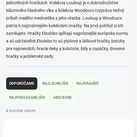
jednotlivých hračkách. Kolekcia Louloup je o dobrodružstve
bláznivého hladného vlka a kolekcia Woodours rozpráva nežný
príbeh malého medvedíka a jeho otecka. Louloup a Woodours
patria k najznámejším kolekciám značky. Na prvý pohľad si ich
zamilujete. Hračky Ebulobo spĺňajú najprísnejšie európske normy
a sú udržateľné.Ebulobo to sú plyšové a látkové hračky, batohy
pre najmenších, hracie deky a kolotoče, šály a capáčky, drevené
hračky a jedálenské sady.
R
a
ODPORÚČAME
NAJLACNEJŠIE
NAJDRAHŠIE
d
e
NAJPREDÁVANEJŠIE
ABECEDNE
n
i
2
položiek celkom
e
V
p
ý
r
E50018
p
o