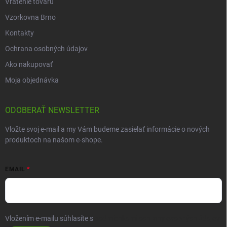
Vrátenie tovaru
Vzorkovna Brno
Kontakty
Ochrana osobných údajov
Ako nakupovať
Moja objednávka
ODOBERAŤ NEWSLETTER
Vložte svoj e-mail a my Vám budeme zasielať informácie o nových
produktoch na našom e-shope.
EMAIL
Vložením e-mailu súhlasíte s
podmienkami ochrany osobných údajov