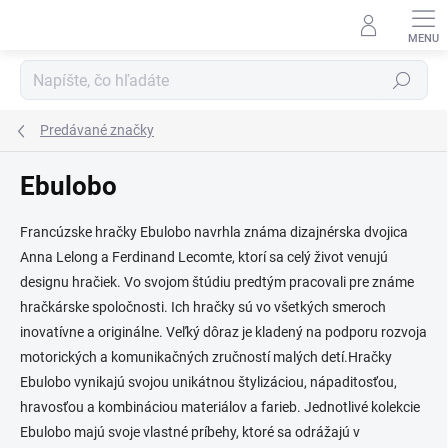
Prejsť
na
obsah
Hľadať
Predávané značky
Ebulobo
Francúzske hračky Ebulobo navrhla známa dizajnérska dvojica
Anna Lelong a Ferdinand Lecomte, ktorí sa celý život venujú
designu hračiek. Vo svojom štúdiu predtým pracovali pre známe
hračkárske spoločnosti. Ich hračky sú vo všetkých smeroch
inovatívne a originálne. Veľký dôraz je kladený na podporu rozvoja
motorických a komunikačných zručností malých detí.Hračky
Ebulobo vynikajú svojou unikátnou štylizáciou, nápaditosťou,
hravosťou a kombináciou materiálov a farieb. Jednotlivé kolekcie
Ebulobo majú svoje vlastné príbehy, ktoré sa odrážajú v