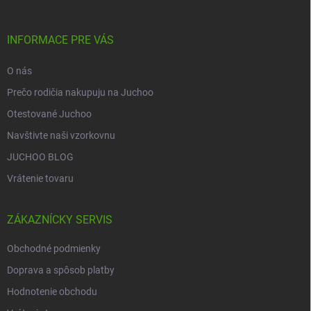
e
ä
p
t
r
i
INFORMACE PRE VÁS
v
e
k
O nás
y
v
Prečo rodičia nakupuju na Juchoo
ý
p
Otestované Juchoo
i
Navštivte naši vzorkovnu
s
u
JUCHOO BLOG
Vrátenie tovaru
ZÁKAZNÍCKY SERVIS
Obchodné podmienky
Doprava a spôsob platby
Hodnotenie obchodu