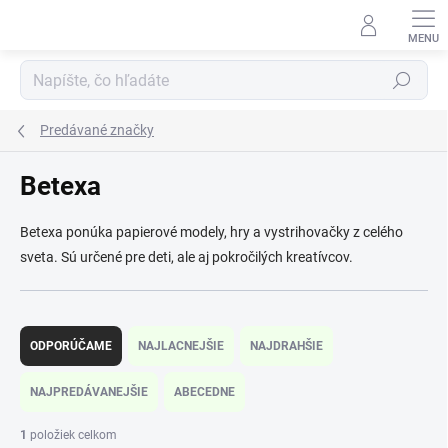
Prejsť
na
obsah
Hľadať
Predávané značky
Betexa
Betexa ponúka papierové modely, hry a vystrihovačky z celého
sveta. Sú určené pre deti, ale aj pokročilých kreatívcov.
R
a
ODPORÚČAME
NAJLACNEJŠIE
NAJDRAHŠIE
d
e
NAJPREDÁVANEJŠIE
ABECEDNE
n
i
1
položiek celkom