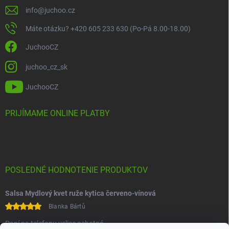
info
@
juchoo.cz
Máte otázku? +420 605 233 630 (Po-Pá 8.00-18.00)
JuchooCZ
juchoo_cz_sk
JuchooCZ
PRIJÍMAME ONLINE PLATBY
POSLEDNÉ HODNOTENIE PRODUKTOV
Salsa Mydlový kvet ruže kytica červeno-vínová
Blanka Bártů
Paní na telefonu velice ochotná