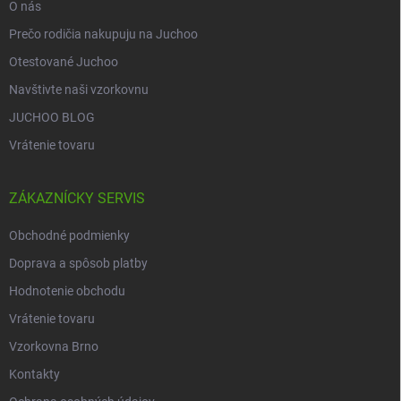
O nás
y
v
Prečo rodičia nakupuju na Juchoo
ý
p
Otestované Juchoo
i
Navštivte naši vzorkovnu
s
u
JUCHOO BLOG
Vrátenie tovaru
ZÁKAZNÍCKY SERVIS
Obchodné podmienky
Doprava a spôsob platby
Hodnotenie obchodu
Vrátenie tovaru
Vzorkovna Brno
Kontakty