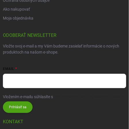
Ochrana osobných údajov
Ako nakupovať
Moja objednávka
ODOBERAŤ NEWSLETTER
Vložte svoj e-mail a my Vám budeme zasielať informácie o nových
produktoch na našom e-shope.
EMAIL
Vložením e-mailu súhlasíte s
podmienkami ochrany osobných údajov
Prihlásiť sa
KONTAKT