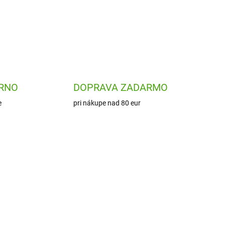
RNO
DOPRAVA ZADARMO
e
pri nákupe nad 80 eur
NOVINKA
DJ00033