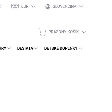
EUR
SLOVENČINA
takty
Ochrana osobných údajov
Ako nakupovať
Moja objed
PRÁZDNY KOŠÍK
NÁKUPNÝ
KOŠÍK
HRY
DESIATA
DETSKÉ DOPLNKY
PRE DOSPEL
Nasledujúce