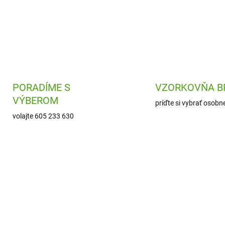
PORADÍME S
VZORKOVŇA B
VÝBEROM
príďte si vybrať osobn
volajte 605 233 630
ARTM80456