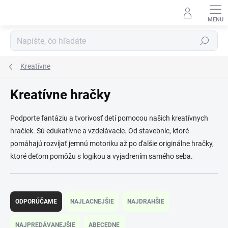
Prejsť
na
obsah
Hľadať
Kreatívne
Kreatívne hračky
Podporte fantáziu a tvorivosť detí pomocou našich kreatívnych
hračiek. Sú edukatívne a vzdelávacie. Od stavebníc, ktoré
pomáhajú rozvíjať jemnú motoriku až po ďalšie originálne hračky,
ktoré deťom pomôžu s logikou a vyjadrením samého seba.
R
a
ODPORÚČAME
NAJLACNEJŠIE
NAJDRAHŠIE
d
e
NAJPREDÁVANEJŠIE
ABECEDNE