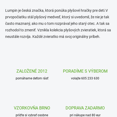
v
l
Lumpin je česká značka, ktorá ponúka plyšové hračky pre deti.V
á
prvopočiatku stál plyšový medveď, ktorý si uvedomil, že nie je tak
d
často maznaný, ako mu o tom rozprával jeho starý otec. A tak sa
a
c
rozhodol to zmeniť. Vznikla kolekcia plyšových zvieratiek, ktorá sa
i
neustále rozvíja. Každé zvieratko má svoj originálny príbeh.
e
p
r
v
k
y
v
ZALOŽENÉ 2012
PORADÍME S VÝBEROM
ý
p
pomáhame deťom rásť
volajte 605 233 630
i
s
u
VZORKOVŇA BRNO
DOPRAVA ZADARMO
príďte si vybrať osobne
pri nákupe nad 80 eur