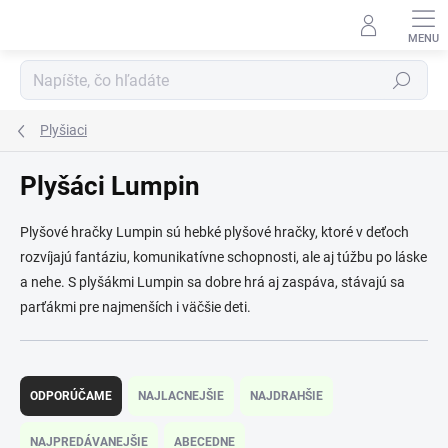
Prejsť
na
obsah
Hľadať
Plyšiaci
Plyšáci Lumpin
Plyšové hračky Lumpin sú hebké plyšové hračky, ktoré v deťoch
rozvíjajú fantáziu, komunikatívne schopnosti, ale aj túžbu po láske
a nehe. S plyšákmi Lumpin sa dobre hrá aj zaspáva, stávajú sa
parťákmi pre najmenších i väčšie deti.
R
a
ODPORÚČAME
NAJLACNEJŠIE
NAJDRAHŠIE
d
e
NAJPREDÁVANEJŠIE
ABECEDNE