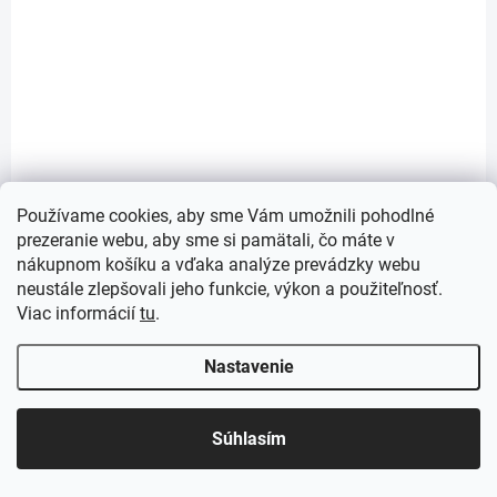
ARTM194
Používame cookies, aby sme Vám umožnili pohodlné
prezeranie webu, aby sme si pamätali, čo máte v
nákupnom košíku a vďaka analýze prevádzky webu
neustále zlepšovali jeho funkcie, výkon a použiteľnosť.
Viac informácií
tu
.
Nastavenie
SKLADOM
Súhlasím
(2 KS)
Artmagico Akrylové farby 24 kusov