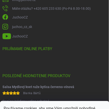
Máte otázku? +420 605 233 630 (Po-Pá 8.00-18.00)
JuchooCZ
juchoo_cz_sk
JuchooCZ
PRIJÍMAME ONLINE PLATBY
POSLEDNÉ HODNOTENIE PRODUKTOV
Salsa Mydlový kvet ruže kytica červeno-vínová
Blanka Bártů
Paní na telefonu velice ochotná
Používame cookies, aby sme Vám umožnili pohodlné