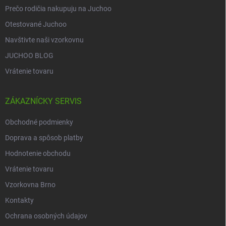
v
Prečo rodičia nakupuju na Juchoo
ý
p
Otestované Juchoo
i
Navštivte naši vzorkovnu
s
u
JUCHOO BLOG
Vrátenie tovaru
ZÁKAZNÍCKY SERVIS
Obchodné podmienky
Doprava a spôsob platby
Hodnotenie obchodu
Vrátenie tovaru
Vzorkovna Brno
Kontakty
Ochrana osobných údajov