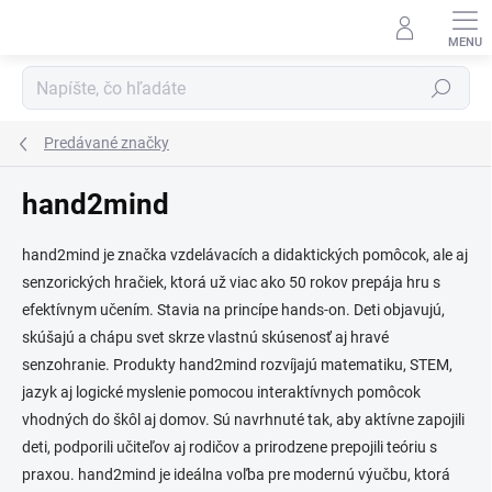
Prejsť
na
obsah
Hľadať
Predávané značky
hand2mind
hand2mind je značka vzdelávacích a didaktických pomôcok, ale aj
senzorických hračiek, ktorá už viac ako 50 rokov prepája hru s
efektívnym učením. Stavia na princípe hands-on. Deti objavujú,
skúšajú a chápu svet skrze vlastnú skúsenosť aj hravé
senzohranie. Produkty hand2mind rozvíjajú matematiku, STEM,
jazyk aj logické myslenie pomocou interaktívnych pomôcok
vhodných do škôl aj domov. Sú navrhnuté tak, aby aktívne zapojili
deti, podporili učiteľov aj rodičov a prirodzene prepojili teóriu s
praxou. hand2mind je ideálna voľba pre modernú výučbu, ktorá