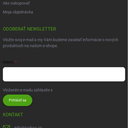
Ako nakupovať
Moja objednávka
ODOBERAŤ NEWSLETTER
Vložte svoj e-mail a my Vám budeme zasielať informácie o nových
produktoch na našom e-shope.
EMAIL
Vložením e-mailu súhlasíte s
podmienkami ochrany osobných údajov
Prihlásiť sa
KONTAKT
info
@
juchoo.cz