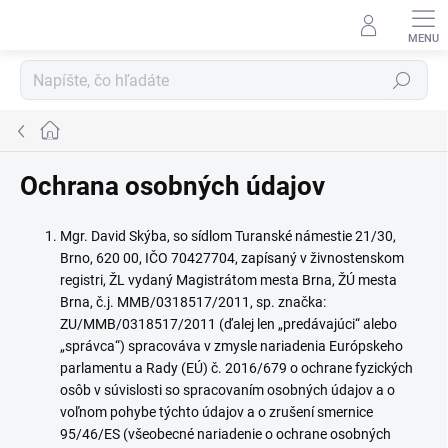
Prejsť
na
obsah
Hľadať
Domov
Ochrana osobných údajov
Mgr. David Skýba, so sídlom Turanské námestie 21/30,
Brno, 620 00, IČO 70427704, zapísaný v živnostenskom
registri, ŽL vydaný Magistrátom mesta Brna, ŽÚ mesta
Brna, č.j. MMB/0318517/2011, sp. značka:
ZU/MMB/0318517/2011 (ďalej len „predávajúci“ alebo
„správca“) spracováva v zmysle nariadenia Európskeho
parlamentu a Rady (EÚ) č. 2016/679 o ochrane fyzických
osôb v súvislosti so spracovaním osobných údajov a o
voľnom pohybe týchto údajov a o zrušení smernice
95/46/ES (všeobecné nariadenie o ochrane osobných