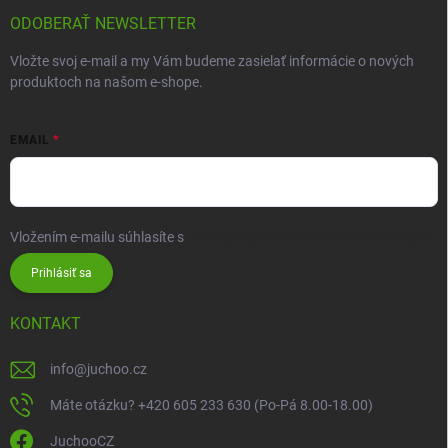
ODOBERAŤ NEWSLETTER
Vložte svoj e-mail a my Vám budeme zasielať informácie o nových
produktoch na našom e-shope.
EMAIL
Vložením e-mailu súhlasíte s
podmienkami ochrany osobných údajov
Prihlásiť sa
KONTAKT
info
@
juchoo.cz
Máte otázku? +420 605 233 630 (Po-Pá 8.00-18.00)
JuchooCZ