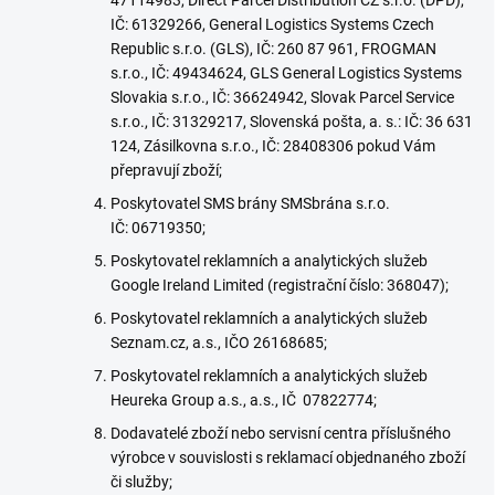
47114983, Direct Parcel Distribution CZ s.r.o. (DPD),
IČ: 61329266, General Logistics Systems Czech
Republic s.r.o. (GLS), IČ: 260 87 961, FROGMAN
s.r.o., IČ: 49434624, GLS General Logistics Systems
Slovakia s.r.o., IČ: 36624942, Slovak Parcel Service
s.r.o., IČ: 31329217, Slovenská pošta, a. s.: IČ: 36 631
124, Zásilkovna s.r.o., IČ: 28408306 pokud Vám
přepravují zboží;
Poskytovatel SMS brány SMSbrána s.r.o.
IČ: 06719350;
Poskytovatel reklamních a analytických služeb
Google Ireland Limited (registrační číslo: 368047);
Poskytovatel reklamních a analytických služeb
Seznam.cz, a.s., IČO 26168685;
Poskytovatel reklamních a analytických služeb
Heureka Group a.s.
, a.s., IČ
07822774
;
Dodavatelé zboží nebo servisní centra příslušného
výrobce v souvislosti s reklamací objednaného zboží
či služby;