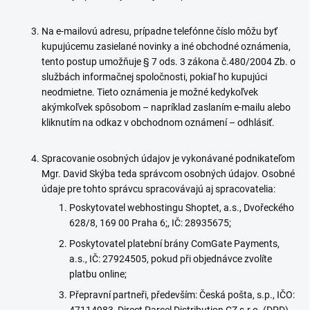
Na e-mailovú adresu, prípadne telefónne číslo môžu byť
kupujúcemu zasielané novinky a iné obchodné oznámenia,
tento postup umožňuje § 7 ods. 3 zákona č.480/2004 Zb. o
službách informačnej spoločnosti, pokiaľ ho kupujúci
neodmietne. Tieto oznámenia je možné kedykoľvek
akýmkoľvek spôsobom – napríklad zaslaním e-mailu alebo
kliknutím na odkaz v obchodnom oznámení – odhlásiť.
Spracovanie osobných údajov je vykonávané podnikateľom
Mgr. David Skýba teda správcom osobných údajov. Osobné
údaje pre tohto správcu spracovávajú aj spracovatelia:
Poskytovatel webhostingu Shoptet, a.s.,
Dvořeckého
628/8
,
169 00 Praha 6
;,
IČ: 28935675
;
Poskytovatel platební brány ComGate Payments,
a.s., IČ: 27924505, pokud při objednávce zvolíte
platbu online;
Přepravní partneři, především: Česká pošta, s.p., IČO: