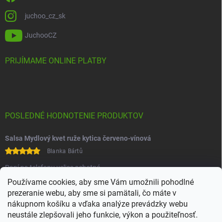
juchoo_cz_sk
JuchooCZ
PRIJÍMAME ONLINE PLATBY
POSLEDNÉ HODNOTENIE PRODUKTOV
Salsa Mydlový kvet ruže kytica červeno-vínová
Blanka Bártů
Paní na telefonu velice ochotná
Používame cookies, aby sme Vám umožnili pohodlné
prezeranie webu, aby sme si pamätali, čo máte v
nákupnom košíku a vďaka analýze prevádzky webu
neustále zlepšovali jeho funkcie, výkon a použiteľnosť.