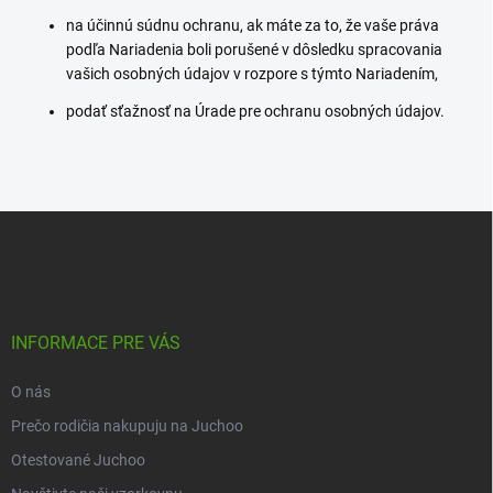
na účinnú súdnu ochranu, ak máte za to, že vaše práva
podľa Nariadenia boli porušené v dôsledku spracovania
vašich osobných údajov v rozpore s týmto Nariadením,
podať sťažnosť na Úrade pre ochranu osobných údajov.
Z
á
p
ä
t
i
INFORMACE PRE VÁS
e
O nás
Prečo rodičia nakupuju na Juchoo
Otestované Juchoo