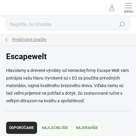
Prejsť
na
obsah
Hľadať
Predávané značky
Escapewelt
Hlavolamy a drevené výrobky od nemeckej firmy Escape Welt vám
potrápia vašu hlavu.Vyrobené sú v EÚ za použitia prírodných
materiálov, najmä kvalitného brezového dreva. Vďaka nemu sú
tiež veľmi príjemné na pohľad a dotyk. Sú zostavované ručne s
veľkým dôrazom na kvalitu a spoľahlivosť.
R
a
ODPORÚČAME
NAJLACNEJŠIE
NAJDRAHŠIE
d