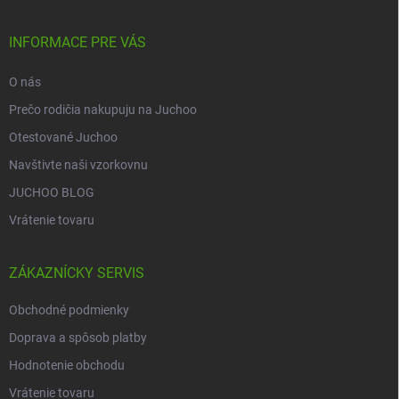
ä
p
t
r
i
INFORMACE PRE VÁS
v
e
k
O nás
y
v
Prečo rodičia nakupuju na Juchoo
ý
p
Otestované Juchoo
i
Navštivte naši vzorkovnu
s
u
JUCHOO BLOG
Vrátenie tovaru
ZÁKAZNÍCKY SERVIS
Obchodné podmienky
Doprava a spôsob platby
Hodnotenie obchodu
Vrátenie tovaru