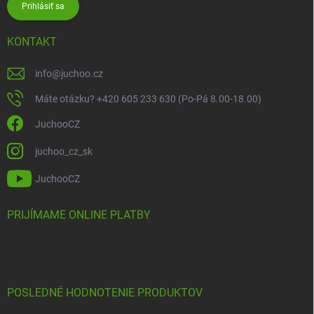
Prihlásiť sa
KONTAKT
info
@
juchoo.cz
Máte otázku? +420 605 233 630 (Po-Pá 8.00-18.00)
JuchooCZ
juchoo_cz_sk
JuchooCZ
PRIJÍMAME ONLINE PLATBY
POSLEDNÉ HODNOTENIE PRODUKTOV