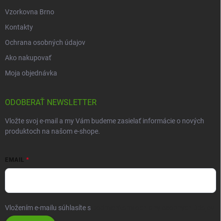
Vzorkovna Brno
Kontakty
Ochrana osobných údajov
Ako nakupovať
Moja objednávka
ODOBERAŤ NEWSLETTER
Vložte svoj e-mail a my Vám budeme zasielať informácie o nových
produktoch na našom e-shope.
EMAIL
Vložením e-mailu súhlasíte s
podmienkami ochrany osobných údajov