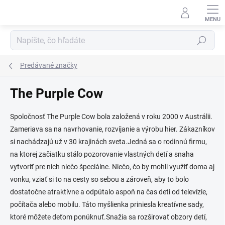
Prejsť
na
obsah
Hľadať
Predávané značky
The Purple Cow
Spoločnosť The Purple Cow bola založená v roku 2000 v Austrálii.
Zameriava sa na navrhovanie, rozvíjanie a výrobu hier. Zákazníkov
si nachádzajú už v 30 krajinách sveta.Jedná sa o rodinnú firmu,
na ktorej začiatku stálo pozorovanie vlastných detí a snaha
vytvoriť pre nich niečo špeciálne. Niečo, čo by mohli využiť doma aj
vonku, vziať si to na cesty so sebou a zároveň, aby to bolo
dostatočne atraktívne a odpútalo aspoň na čas deti od televízie,
počítača alebo mobilu. Táto myšlienka priniesla kreatívne sady,
ktoré môžete deťom ponúknuť.Snažia sa rozširovať obzory detí,