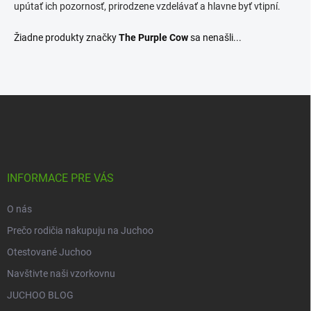
upútať ich pozornosť, prirodzene vzdelávať a hlavne byť vtipní.
Žiadne produkty značky
The Purple Cow
sa nenašli...
Z
á
p
ä
t
i
INFORMACE PRE VÁS
e
O nás
Prečo rodičia nakupuju na Juchoo
Otestované Juchoo
Navštivte naši vzorkovnu
JUCHOO BLOG