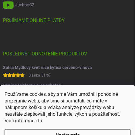
JuchooCZ
PRIJÍMAME ONLINE PLATBY
POSLEDNÉ HODNOTENIE PRODUKTOV
Salsa Mydlový kvet ruže kytica červeno-vínová
Blanka Bártů
Paní na telefonu velice ochotná
Používame cookies, aby sme Vám umožnili pohodlné
prezeranie webu, aby sme si pamätali, čo máte v
nákupnom košíku a vďaka analýze prevádzky webu
neustále zlepšovali jeho funkcie, výkon a použiteľnosť.
Viac informácií
tu
.
Heureka
Comgate