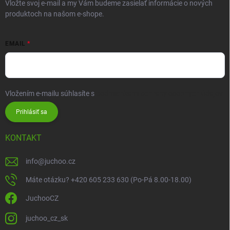
Vložte svoj e-mail a my Vám budeme zasielať informácie o nových
produktoch na našom e-shope.
EMAIL
Vložením e-mailu súhlasíte s
podmienkami ochrany osobných údajov
Prihlásiť sa
KONTAKT
info
@
juchoo.cz
Máte otázku? +420 605 233 630 (Po-Pá 8.00-18.00)
JuchooCZ
juchoo_cz_sk