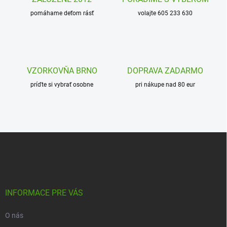
i
pomáhame deťom rásť
e
volajte 605 233 630
p
r
v
k
y
VZORKOVŇA BRNO
DOPRAVA ZADARMO
v
ý
príďte si vybrať osobne
pri nákupe nad 80 eur
p
i
s
u
Z
á
p
ä
t
i
INFORMACE PRE VÁS
e
O nás