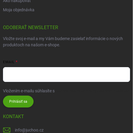
Ako nakupovať
Moja objednávka
ODOBERAŤ NEWSLETTER
Vložte svoj e-mail a my Vám budeme zasielať informácie o nových
produktoch na našom e-shope.
EMAIL
Vložením e-mailu súhlasíte s
podmienkami ochrany osobných údajov
Prihlásiť sa
KONTAKT
info
@
juchoo.cz