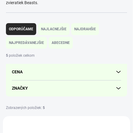
zvieratiek Beasts.
R
a
ODPORÚČAME
NAJLACNEJŠIE
NAJDRAHŠIE
d
e
NAJPREDÁVANEJŠIE
ABECEDNE
n
i
5
položiek celkom
e
p
CENA
r
o
d
ZNAČKY
u
k
t
Zobrazených položiek:
5
o
V
v
ý
39612
p