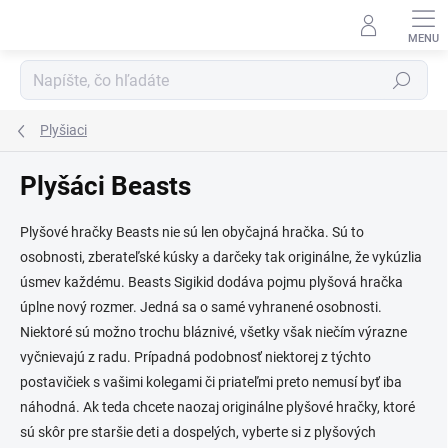
Prejsť
na
obsah
Hľadať
Plyšiaci
Plyšáci Beasts
Plyšové hračky Beasts nie sú len obyčajná hračka. Sú to
osobnosti, zberateľské kúsky a darčeky tak originálne, že vykúzlia
úsmev každému. Beasts Sigikid dodáva pojmu plyšová hračka
úplne nový rozmer. Jedná sa o samé vyhranené osobnosti.
Niektoré sú možno trochu bláznivé, všetky však niečím výrazne
vyčnievajú z radu. Prípadná podobnosť niektorej z týchto
postavičiek s vašimi kolegami či priateľmi preto nemusí byť iba
náhodná. Ak teda chcete naozaj originálne plyšové hračky, ktoré
sú skôr pre staršie deti a dospelých, vyberte si z plyšových