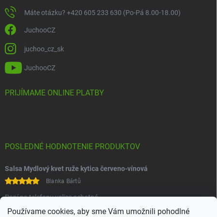
Máte otázku? +420 605 233 630 (Po-Pá 8.00-18.00)
JuchooCZ
juchoo_cz_sk
JuchooCZ
PRIJÍMAME ONLINE PLATBY
POSLEDNÉ HODNOTENIE PRODUKTOV
Salsa Mydlový kvet ruže kytica červeno-vínová
Blanka Bártů
Paní na telefonu velice ochotná
Používame cookies, aby sme Vám umožnili pohodlné