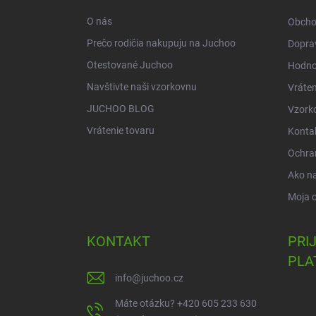
i
O nás
Obcho
e
Prečo rodičia nakupuju na Juchoo
Doprav
Otestované Juchoo
Hodno
Navštivte naši vzorkovnu
Vráten
JUCHOO BLOG
Vzork
Vrátenie tovaru
Konta
Ochra
Ako n
Moja 
KONTAKT
PRI
PLA
info
@
juchoo.cz
Máte otázku? +420 605 233 630