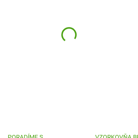
−
+
Origami
v metalických farbá
dieťa postaviť veľa skladačie
DETAILNÉ INFORMÁCIE
PORADÍME S
VZORKOVŇA B