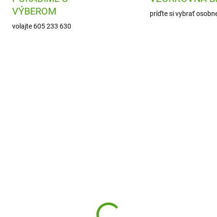
VÝBEROM
príďte si vybrať osobn
volajte 605 233 630
DJ09523
SS
SKLADOM
SKL
(1 KS)
(
co Obrázky z trblietok
SentoSphere Obrázky 
litrov Onnanoko
piesku Africké zvierat