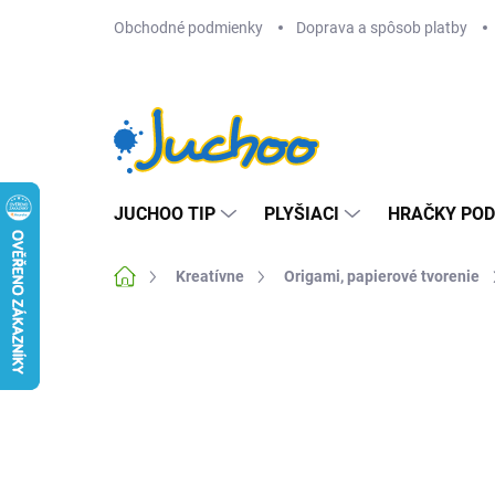
Prejsť
Obchodné podmienky
Doprava a spôsob platby
na
obsah
JUCHOO TIP
PLYŠIACI
HRAČKY POD
Domov
Kreatívne
Origami, papierové tvorenie
Neohodnotené
Podrobnosti hodnotenia