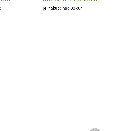
e
pri nákupe nad 80 eur
P881
DJ09517
ADOM
SKLADOM
1 KS)
(1 KS)
z
Djeco Obrázky z trblietok
á
Sen slečien
Ďalší