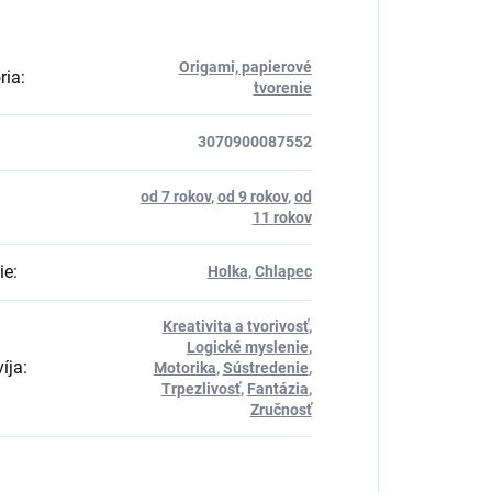
Origami, papierové
ria
:
tvorenie
3070900087552
od 7 rokov
,
od 9 rokov
,
od
11 rokov
ie
:
Holka
,
Chlapec
Kreativita a tvorivosť
,
Logické myslenie
,
íja
:
Motorika
,
Sústredenie
,
Trpezlivosť
,
Fantázia
,
Zručnosť