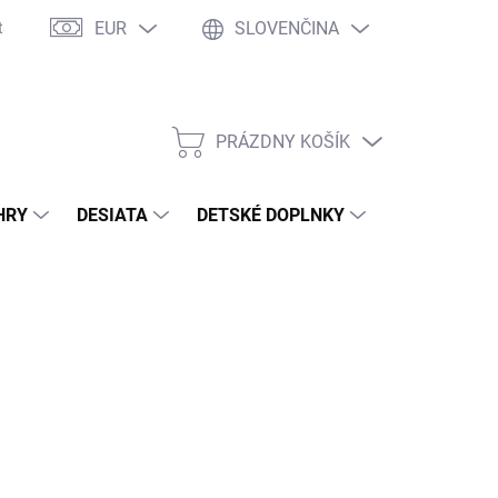
EUR
SLOVENČINA
takty
Ochrana osobných údajov
Ako nakupovať
Moja objed
PRÁZDNY KOŠÍK
NÁKUPNÝ
KOŠÍK
HRY
DESIATA
DETSKÉ DOPLNKY
PRE DOSPEL
2026
MOŽNOSTI DORUČENIA