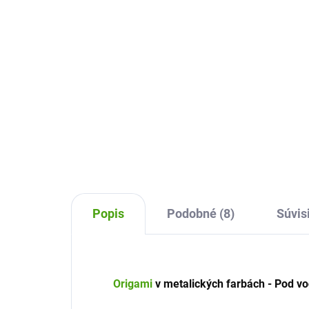
10,72 €
20
Do košíka
Kreatívna súprava Masky
Obrá
superrobotov z kolekcie DIY Djeco
Onn
je určená pre všetky tvorivé deti.
je o
Pomocou tejto sady si vytvoria
krea
parádne masky s kovovými
det
odleskami.
Popis
Podobné (8)
Súvis
Origami
v metalických farbách - Pod vo