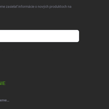
eme zasielať informácie o nových produktoch na
mienkami ochrany osobných údajov
IE
Salsa Mydlový kvet ruže kytica červeno-vínová