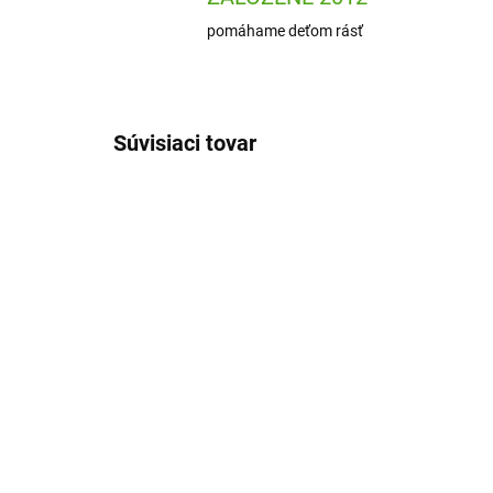
pomáhame deťom rásť
Súvisiaci tovar
DJ07924
SKLADOM
(1 KS)
Djeco Kreatívna súprava
Dje
DIY Masky superrobotov
a f