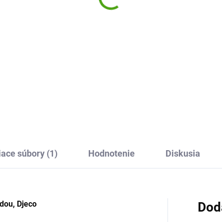
,58 €
18,11 €
Do košíka
Do košíka
zky z trblietok a flitrov
Obrázky z piesku Africké zvie
anoko so slečnami od Djeco
Sentosphere je originálna
riginálna výtvarná sada na
výtvarná sada s pieskami, z
tívne tvorenie, z ktorej budú
ktorých si deti vytvoria vlastn
i nadšené!
pieskované obrázky. Zábava
začína!
iace súbory (1)
Hodnotenie
Diskusia
dou, Djeco
Dod