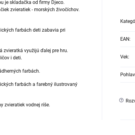
u je skladačka od firmy Djeco.
čiek zvieratiek - morských živočíchov.
Kategó
ických farbách deti zabavia pri
EAN
:
zvieratká využijú ďalej pre hru.
Vek
:
čov i deti.
ádherných farbách.
Pohlav
ických farbách a farebný ilustrovaný
?
Rozv
 zvieratiek vodnej ríše.