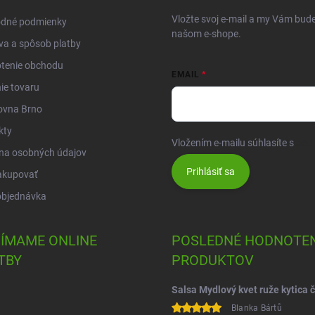
Vložte svoj e-mail a my Vám bud
dné podmienky
našom e-shope.
a a spôsob platby
tenie obchodu
EMAIL
ie tovaru
ovna Brno
kty
Vložením e-mailu súhlasíte s
pod
na osobných údajov
Prihlásiť sa
akupovať
objednávka
JÍMAME ONLINE
POSLEDNÉ HODNOTEN
TBY
PRODUKTOV
Blanka Bártů