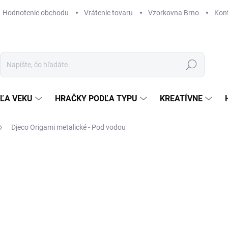
Hodnotenie obchodu
Vrátenie tovaru
Vzorkovna Brno
Kon
Hľadať
ĽA VEKU
HRAČKY PODĽA TYPU
KREATÍVNE
Djeco Origami metalické - Pod vodou
ZNAČKA:
DJECO
6,56 €
Jednotková
SKLADOM
(2 KS)
cena:
MÔŽEME DORUČIŤ DO:
11. 8. 