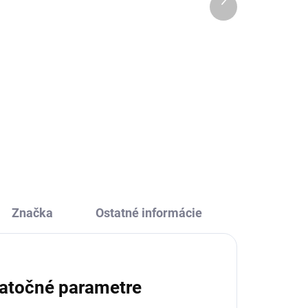
produkt
18,56 €
Do košíka
ratá
Obrázky z trblietok Sen slečien
Djeco je originálna kreatívna a
výtvarná sada s farebnými
é
trblietkami, z ktorej budú deti
nadšené! Vytvorí si nádherné
obrázky.
Značka
Ostatné informácie
atočné parametre