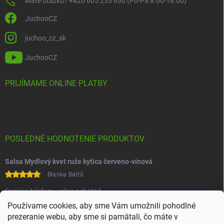
Máte otázku? +420 605 233 630 (Po-Pá 8.00-18.00)
JuchooCZ
juchoo_cz_sk
JuchooCZ
PRIJÍMAME ONLINE PLATBY
POSLEDNÉ HODNOTENIE PRODUKTOV
Salsa Mydlový kvet ruže kytica červeno-vínová
Blanka Bártů
Paní na telefonu velice ochotná
Používame cookies, aby sme Vám umožnili pohodlné
prezeranie webu, aby sme si pamätali, čo máte v