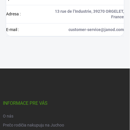
13 rue de l’Industrie, 39270 ORGELET,
Adresa
:
France
E-mail
:
customer-service@janod.com
Z
á
p
ä
t
i
INFORMACE PRE VÁS
e
O nás
Prečo rodičia nakupuju na Juchoo