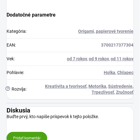
Dodatočné parametre
Kategória
:
Origami, papierové tvorenie
EAN
:
3700217377304
Vek
:
od 7 rokov
,
od 9 rokov
,
od 11 rokov
Pohlavie
:
Holka
,
Chlapec
Kreativita a tvorivosť
,
Motorika
,
Sústredenie
,
?
Rozvíja
:
Trpezlivosť
,
Zručnosť
Diskusia
Buďte prvý, kto napíše príspevok k tejto položke.
Pridať komentár