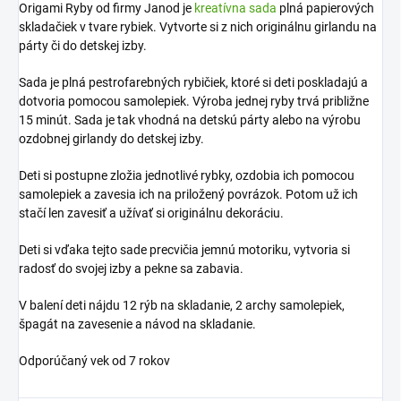
Origami Ryby od firmy Janod je
kreatívna sada
plná papierových
skladačiek v tvare rybiek. Vytvorte si z nich originálnu girlandu na
párty či do detskej izby.
Sada je plná pestrofarebných rybičiek, ktoré si deti poskladajú a
dotvoria pomocou samolepiek. Výroba jednej ryby trvá približne
15 minút. Sada je tak vhodná na detskú párty alebo na výrobu
ozdobnej girlandy do detskej izby.
Deti si postupne zložia jednotlivé rybky, ozdobia ich pomocou
samolepiek a zavesia ich na priložený povrázok. Potom už ich
stačí len zavesiť a užívať si originálnu dekoráciu.
Deti si vďaka tejto sade precvičia jemnú motoriku, vytvoria si
radosť do svojej izby a pekne sa zabavia.
V balení deti nájdu 12 rýb na skladanie, 2 archy samolepiek,
špagát na zavesenie a návod na skladanie.
Odporúčaný vek od 7 rokov