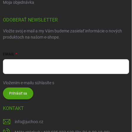
Moja objednávka
ODOBERAŤ NEWSLETTER
Vložte svoj e-mail a my Vám budeme zasielať informácie o nových
produktoch na našom e-shope.
EMAIL
Vložením e-mailu súhlasíte s
podmienkami ochrany osobných údajov
Prihlásiť sa
KONTAKT
info
@
juchoo.cz