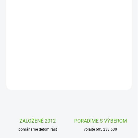
MOŽNOSTI
DORUČENIA
−
+
Pridať do košíka
Origami
Ryby od firmy Janod je
kreatívna sada
plná papierových
skladačiek v tvare rybiek. Vytvorte si z nich originálnu girlandu na
párty či do izby.
DETAILNÉ INFORMÁCIE
OPÝTAŤ SA
STRÁŽIŤ
ZALOŽENÉ 2012
PORADÍME S VÝBEROM
pomáhame deťom rásť
volajte 605 233 630