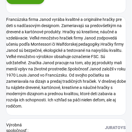
Francúzska firma Janod vyrába kvalitné a originálne hračky pre
deti s nadčasovým designom. Zameriavajú sa predovšetkým na
drevené a kartónové produkty. Hračky sú kreatívne, náučné a
vzdelávacie. Veľké množstvo hračiek firmy Janod zodpovedá
učeniu podľa Montessori či Walfdorskej pedagogiky.Hračky firmy
Janod sú bezpečné, ekologické a testované na najvyššiu kvalitu.
Veľké množstvo výrobkov obsahuje označenie FSC. Sú
udržateľné. Značka Janod pracuje na tom, aby jej produkty mali
menší vplyv na životné prostredie.Spoločnosť Janod založil v roku
1970 Louis Janod vo Francúzsku. Od svojho počiatku sa
zameriavala na dizajn a predaj tradičných hračiek. V dnešnej dobe
tu nájdete drevené, kartónové, kreatívne a náučné hračky s
moderným dizajnom a prednou kvalitou, ktoré deti zabavia a
rozvíja ich schopnosti. Ich vzhľad sa páči nielen deťom, ale aj
rodičom.
Výrobná
JURATOYS
spoločnosť
: