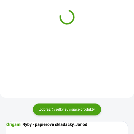
Trblietavé víly
piesku Kone
17,74 €
18,11 €
Do košíka
Do košíka
Obrázky z piesku Trblietavé víly
Obrázky z piesku Kone
Djeco je originálna výtvarná sada
Sentosphere je originálna
s farebnými trblietkami, z ktorej
výtvarná sada s pieskami, z
budú deti nadšené!
ktorých si deti vytvoria vlastné
pieskované obrázky. Zábava
začína!
Zobraziť všetky súvisiace produkty
Origami
Ryby - papierové skladačky, Janod