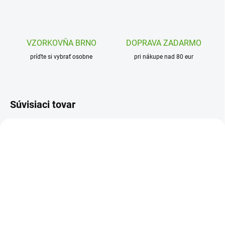
VZORKOVŇA BRNO
DOPRAVA ZADARMO
príďte si vybrať osobne
pri nákupe nad 80 eur
Súvisiaci tovar
DJ09516
SSP887
SKLADOM
SKLADOM
(1 KS)
(1 KS)
Djeco Obrázky z trblietok
SentoSphere Obrázky z