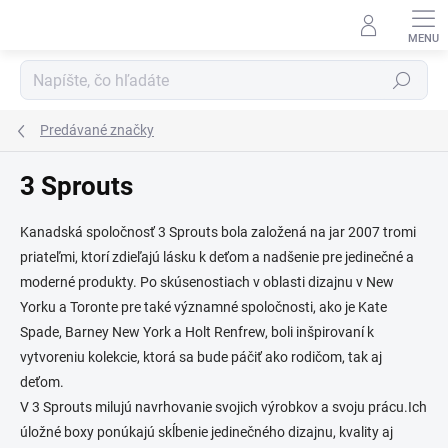
Prejsť
na
obsah
Hľadať
Predávané značky
3 Sprouts
Kanadská spoločnosť 3 Sprouts bola založená na jar 2007 tromi
priateľmi, ktorí zdieľajú lásku k deťom a nadšenie pre jedinečné a
moderné produkty. Po skúsenostiach v oblasti dizajnu v New
Yorku a Toronte pre také významné spoločnosti, ako je Kate
Spade, Barney New York a Holt Renfrew, boli inšpirovaní k
vytvoreniu kolekcie, ktorá sa bude páčiť ako rodičom, tak aj
deťom.
V 3 Sprouts milujú navrhovanie svojich výrobkov a svoju prácu.Ich
úložné boxy ponúkajú skĺbenie jedinečného dizajnu, kvality aj