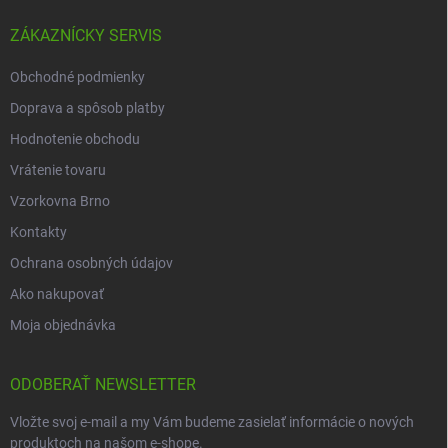
ZÁKAZNÍCKY SERVIS
Obchodné podmienky
Doprava a spôsob platby
Hodnotenie obchodu
Vrátenie tovaru
Vzorkovna Brno
Kontakty
Ochrana osobných údajov
Ako nakupovať
Moja objednávka
ODOBERAŤ NEWSLETTER
Vložte svoj e-mail a my Vám budeme zasielať informácie o nových
produktoch na našom e-shope.