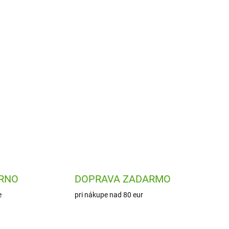
Do košíka
 slon
Detské lyžičky Tiny Farmer
 bude
Sheep - Goose blue Lässig je
šich
kvalitný riad pre deti vyrobené
tný a
za použitia trvalo
udržateľných zdrojov. Krásne
maľované obrázky pobaví.
RNO
DOPRAVA ZADARMO
e
pri nákupe nad 80 eur