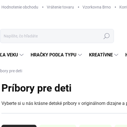
Hodnotenie obchodu
Vrátenie tovaru
Vzorkovna Brno
Kon
Hľadať
ĽA VEKU
HRAČKY PODĽA TYPU
KREATÍVNE
íbory pre deti
Príbory pre deti
Vyberte si u nás krásne detské príbory v originálnom dizajne a p
R