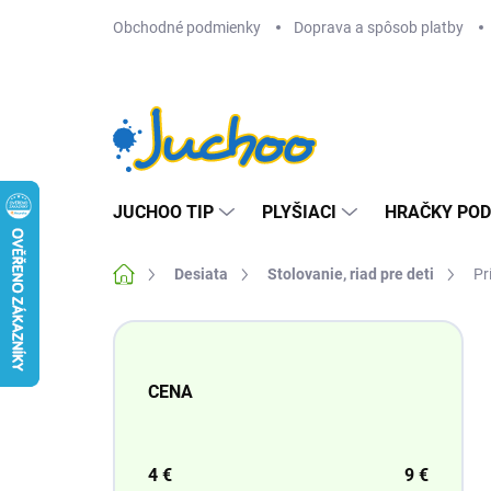
Prejsť
Obchodné podmienky
Doprava a spôsob platby
na
obsah
JUCHOO TIP
PLYŠIACI
HRAČKY POD
Domov
Desiata
Stolovanie, riad pre deti
Pr
B
o
č
CENA
n
ý
p
a
4
€
9
€