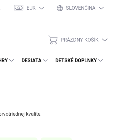
EUR
SLOVENČINA
takty
Ochrana osobných údajov
Ako nakupovať
Moja objed
PRÁZDNY KOŠÍK
NÁKUPNÝ
KOŠÍK
HRY
DESIATA
DETSKÉ DOPLNKY
PRE DOSPEL
rvotriednej kvalite.