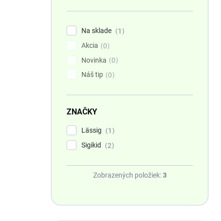
n
e
l
Na sklade
1
Akcia
0
Novinka
0
Náš tip
0
ZNAČKY
Lässig
1
Sigikid
2
Zobrazených položiek:
3