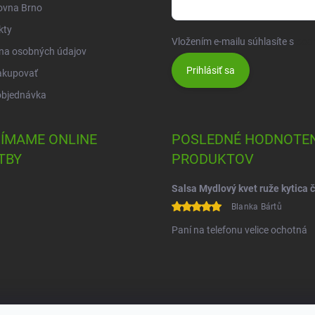
ovna Brno
kty
Vložením e-mailu súhlasíte s
pod
na osobných údajov
Prihlásiť sa
akupovať
objednávka
JÍMAME ONLINE
POSLEDNÉ HODNOTEN
TBY
PRODUKTOV
Blanka Bártů
Paní na telefonu velice ochotná