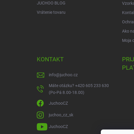
JUCHOO BLOG
Vzork
Vrátenie tovaru
Konta
Ochra
Ako n
Moja 
KONTAKT
PRI
PLA
info
@
juchoo.cz
Máte otázku? +420 605 233 630
(Po-Pá 8.00-18.00)
JuchooCZ
juchoo_cz_sk
JuchooCZ