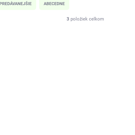
PREDÁVANEJŠIE
ABECEDNE
3
položiek celkom
25285
7303C-02
O 7 DNÍ
SKLADOM
(1 KS)
 deti
Lässig Detské lyžičky
do
Tiny Farmer Sheep -
Goose blue
8,62 €