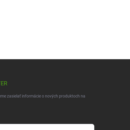
TER
eme zasielať informácie o nových produktoch na