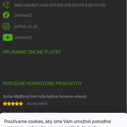
Máte otázku? +420 605 233 630 (Po-Pá 8.00-18.00)
JuchooCZ
juchoo_cz_sk
JuchooCZ
PRIJÍMAME ONLINE PLATBY
POSLEDNÉ HODNOTENIE PRODUKTOV
Salsa Mydlový kvet ruže kytica červeno-vínová
Blanka Bártů
Paní na telefonu velice ochotná
Používame cookies, aby sme Vám umožnili pohodlné