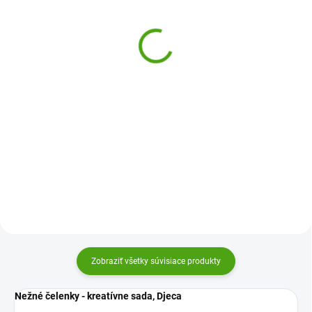
Djeco Vyrob si náramky
Janod Výroba šperkov -
priateľstva - Love
Náladové šperky
meniace farbu
15,26 €
13,98 €
Do košíka
Do košíka
Kreatívna súprava Vyrob si
náramky priateľstva Me&You
Výroba šperkov meniacich farbu -
Love od firmy Djeco poteší všetky
Náladové šperky je kreatívna
kreatívne deti. Táto sada prináša
sada, s ktorou si dievčatká
radosť. Čo je viac ako priateľstvo.
vytvoria náramky aj náhrdelníky
a tie budú kúzelné. Šperky totiž
na koži menia farbu.
Zobraziť všetky súvisiace produkty
Nežné čelenky - kreatívne sada, Djeca