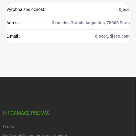
Výrobná spoločnosť
:
Djeco
Adresa
:
3 rue des Grands Augustins, 75006 Paris
E-mail
:
djeco@djeco.com
Z
á
p
ä
t
i
INFORMACE PRE VÁS
e
O nás
Prečo rodičia nakupuju na Juchoo