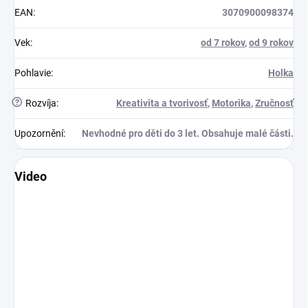
EAN
:
3070900098374
Vek
:
od 7 rokov
,
od 9 rokov
Pohlavie
:
Holka
?
Rozvíja
:
Kreativita a tvorivosť
,
Motorika
,
Zručnosť
Upozornění
:
Nevhodné pro děti do 3 let. Obsahuje malé části.
Video