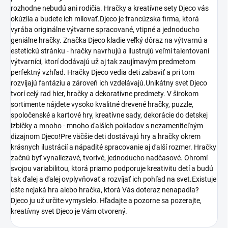
rozhodne nebudú ani rodičia. Hračky a kreatívne sety Djeco vás
okúzlia a budete ich milovať.Djeco je francúzska firma, ktorá
vyrába originálne výtvarne spracované, vtipné a jednoducho
geniálne hračky. Značka Djeco kladie veľký dôraz na výtvarnú a
estetickú stránku - hračky navrhujú a ilustrujú veľmi talentovaní
výtvarníci, ktorí dodávajú už aj tak zaujímavým predmetom
perfektný vzhľad. Hračky Djeco vedia deti zabaviť a pri tom
rozvíjajú fantáziu a zároveň ich vzdelávajú.Unikátny svet Djeco
tvorí celý rad hier, hračky a dekoratívne predmety. V širokom
sortimente nájdete vysoko kvalitné drevené hračky, puzzle,
spoločenské a kartové hry, kreatívne sady, dekorácie do detskej
izbičky a mnoho - mnoho ďalších pokladov s nezameniteľným
dizajnom Djeco!Pre väčšie deti dostávajú hry a hračky okrem
krásnych ilustrácií a nápadité spracovanie aj ďalší rozmer. Hračky
začnú byť vynaliezavé, tvorivé, jednoducho nadčasové. Ohromí
svojou variabilitou, ktorá priamo podporuje kreativitu detí a budú
tak ďalej a ďalej ovplyvňovať a rozvíjať ich pohľad na svet.Existuje
ešte nejaká hra alebo hračka, ktorá Vás doteraz nenapadla?
Djeco ju už určite vymyslelo. Hľadajte a pozorne sa pozerajte,
kreatívny svet Djeco je Vám otvorený.