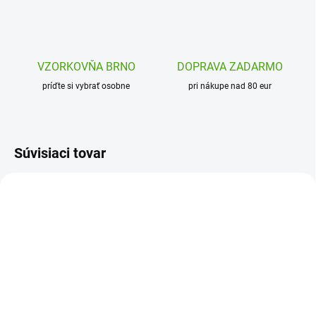
VZORKOVŇA BRNO
DOPRAVA ZADARMO
príďte si vybrať osobne
pri nákupe nad 80 eur
Súvisiaci tovar
DJ00012
J09182
SKLADOM
SKLADOM
(2 KS)
(1 KS)