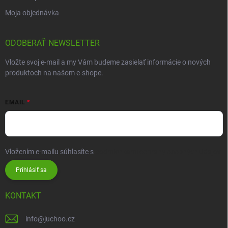
Moja objednávka
ODOBERAŤ NEWSLETTER
Vložte svoj e-mail a my Vám budeme zasielať informácie o nových
produktoch na našom e-shope.
EMAIL
Vložením e-mailu súhlasíte s
podmienkami ochrany osobných údajov
Prihlásiť sa
KONTAKT
info
@
juchoo.cz