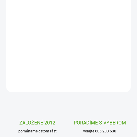
MOŽNOSTI
DORUČENIA
−
+
Pridať do košíka
Kreatívna sada
Nežné čelenky od firmy Djeco je sada, v ktorej si
deti sami vytvoria vlastné čelenky. Výrobky budú originálne,
krásne a jedinečné.
DETAILNÉ INFORMÁCIE
OPÝTAŤ SA
STRÁŽIŤ
ZALOŽENÉ 2012
PORADÍME S VÝBEROM
pomáhame deťom rásť
volajte 605 233 630