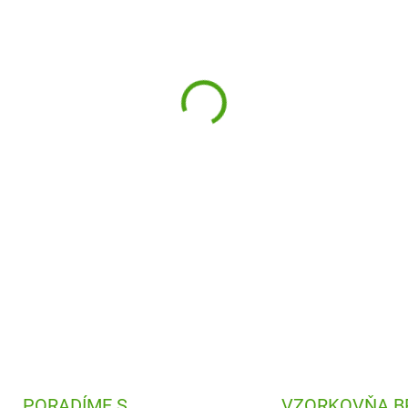
−
+
Kreatívna mozaika
Kúzelný s
samolepiacich štvorčekov a t
DETAILNÉ INFORMÁCIE
PORADÍME S
VZORKOVŇA B