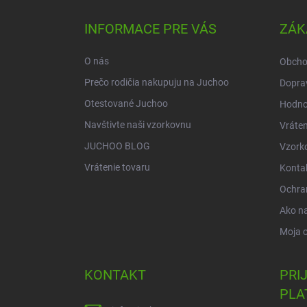
p
ä
INFORMACE PRE VÁS
ZÁK
t
i
O nás
Obcho
e
Prečo rodičia nakupuju na Juchoo
Doprav
Otestované Juchoo
Hodno
Navštivte naši vzorkovnu
Vráten
JUCHOO BLOG
Vzork
Vrátenie tovaru
Konta
Ochra
Ako n
Moja 
KONTAKT
PRI
PLA