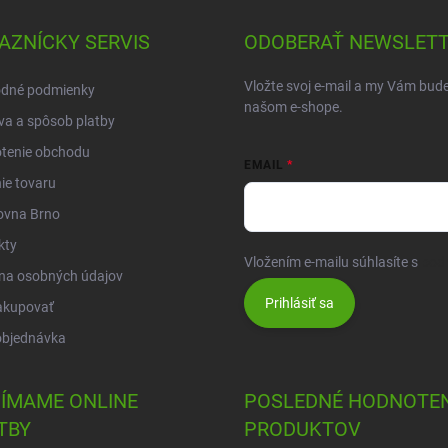
AZNÍCKY SERVIS
ODOBERAŤ NEWSLET
Vložte svoj e-mail a my Vám bud
dné podmienky
našom e-shope.
a a spôsob platby
tenie obchodu
EMAIL
ie tovaru
ovna Brno
kty
Vložením e-mailu súhlasíte s
pod
na osobných údajov
Prihlásiť sa
akupovať
objednávka
JÍMAME ONLINE
POSLEDNÉ HODNOTEN
TBY
PRODUKTOV