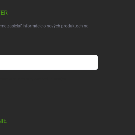
TER
eme zasielať informácie o nových produktoch na
mienkami ochrany osobných údajov
IE