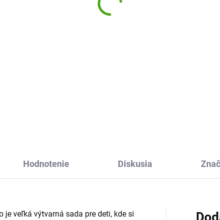
hmotou Tajná záhrada
,46 €
17,28 €
Do košíka
Do košíka
lietavá mozaika Vtáky od
o je veľká kreatívna sada, kde
Originálne tvorenie s
deti pomocou samolepiacich
polymérovou hmotou Tajná
rčekov a trblietavých častí
záhrada od Janod je kreatívn
voria nádherné obrázky.
sada pre deti, v ktorej si vytvor
kúzelné obrázky pomocou
drobných ozdobných dielikov.
tejto...
Hodnotenie
Diskusia
Zna
 je veľká výtvarná sada pre deti, kde si
Dod