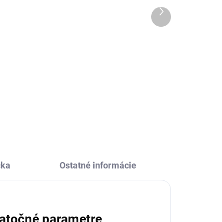
kamienky Zvieratká
Ďalší
produkt
13,57 €
Do košíka
Kreatívna sada My arts and
crafts Štrasové kamienky
a
Zvieratká od Janod zabavia
í
všetky tvorivé deti pomocou
nalepovania trblietavých dielikov
 V
na obrázky.
čka
Ostatné informácie
atočné parametre