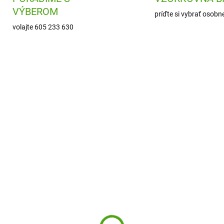
VÝBEROM
príďte si vybrať osobn
volajte 605 233 630
DJ09419
J0
SKLADOM
SKL
(1 KS)
(
eco Trblietavá mozaika
Janod Kreatívna súpra
nopée - Vtáky
- tvorenie s polyméro