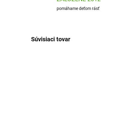
pomáhame deťom rásť
Súvisiaci tovar
J07956
SKLADOM
(1 KS)
Janod Mozaikové
Dj
obrázky Párty masky
Ca