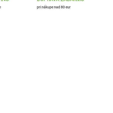
e
pri nákupe nad 80 eur
9106
J09145
ADOM
SKLADOM
1 KS)
(1 KS)
va
Janod Kreatívna sada My
vou
arts and crafts Štrasové