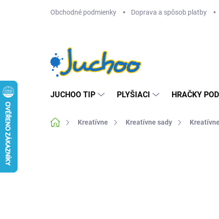
Prejsť
Obchodné podmienky
Doprava a spôsob platby
na
obsah
JUCHOO TIP
PLYŠIACI
HRAČKY POD
Domov
Kreatívne
Kreatívne sady
Kreatívn
Neohodnotené
Podrobnosti hodnotenia