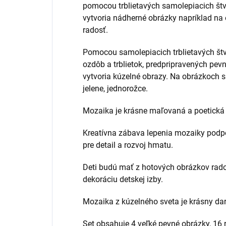
pomocou trblietavých samolepiacich štv
vytvoria nádherné obrázky napríklad na 
radosť.
Pomocou samolepiacich trblietavých št
ozdôb a trblietok, predpripravených pe
vytvoria kúzelné obrazy. Na obrázkoch sú
jelene, jednorožce.
Mozaika je krásne maľovaná a poetická
Kreatívna zábava lepenia mozaiky podpo
pre detail a rozvoj hmatu.
Deti budú mať z hotových obrázkov rado
dekoráciu detskej izby.
Mozaika z kúzelného sveta je krásny dar
Set obsahuje 4 veľké pevné obrázky, 16