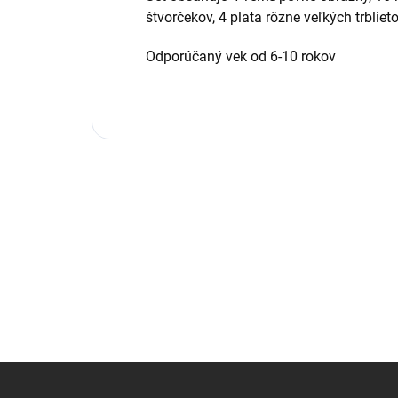
štvorčekov, 4 plata rôzne veľkých trbliet
Odporúčaný vek od 6-10 rokov
Z
á