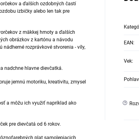
orčekov a ďalších ozdobných častí
ozdobu izbičky alebo len tak pre
Kategó
vorčekov z mäkkej hmoty a ďalších
vných obrázkov z kartónu a návodu
EAN
:
 nádherné rozprávkové stvorenia - víly,
Vek
:
 a nadchne hlavne dievčatká.
Pohlav
ruje jemnú motoriku, kreativitu, zmysel
sť a môžu ich využiť napríklad ako
?
Rozv
ček pre dievčatá od 6 rokov.
 rôznofarebných plat samolepiacich