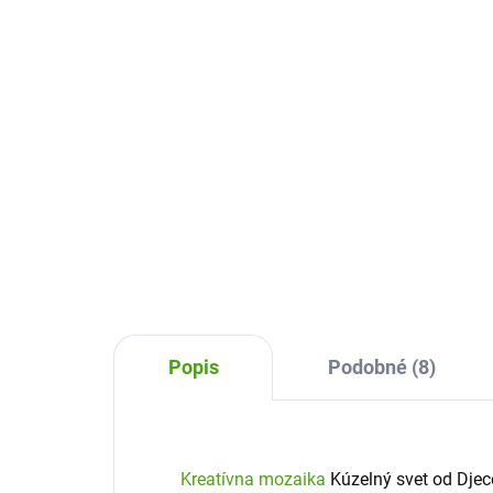
10,27 €
16
Do košíka
Kreatívna sada Mozaikové párty
Trb
masky Janod zabavia všetky
Djec
tvorivé deti. Postupným
si 
nalepením penových štvorčekov
štvo
si vytvorí nádherné masky na
vyt
karneval.
Popis
Podobné (8)
Kreatívna mozaika
Kúzelný svet od Djeco