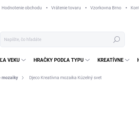
Hodnotenie obchodu
Vrátenie tovaru
Vzorkovna Brno
Kon
Hľadať
ĽA VEKU
HRAČKY PODĽA TYPU
KREATÍVNE
e mozaiky
Djeco Kreatívna mozaika Kúzelný svet
ZNAČKA:
DJECO
22,69 €
Jednotková
SKLADOM
(3 KS)
cena:
MÔŽEME DORUČIŤ DO:
12. 8. 