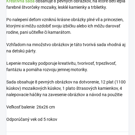
Kreatívna sada
obsahuje 8 pevných obrázkov, na ktoré deti lepia
farebné štvorčeky mozaiky, lesklé kamienky a trblietky.
Po nalepení deťom vzniknú krásne obrázky plné víl a princezien,
ktorými si môžu ozdobiť svoju izbičku alebo ich môžu darovať
rodine, pani učiteľke či kamarátom.
Vzhľadom na množstvo obrázkov je táto tvorivá sada vhodná aj
na detskú párty.
Lepenie mozaiky podporuje kreativitu, tvorivosť, trpezlivosť,
fantáziu a pomáha rozvoju jemnej motoriky.
Sada obsahuje 8 pevných obrázkov na dotvorenie, 12 plat (1100
kúskov) mozaikových kúskov, 1 plato štrasových kamienkov, 4
nalepovacie háčiky na zavesenie obrázkov a návod na použitie
Veľkosť balenie 26x26 cm
Odporúčaný vek od 5 rokov