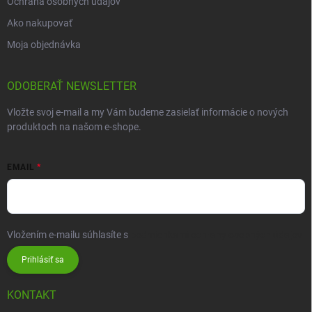
Ochrana osobných údajov
Ako nakupovať
Moja objednávka
ODOBERAŤ NEWSLETTER
Vložte svoj e-mail a my Vám budeme zasielať informácie o nových
produktoch na našom e-shope.
EMAIL
Vložením e-mailu súhlasíte s
podmienkami ochrany osobných údajov
Prihlásiť sa
KONTAKT