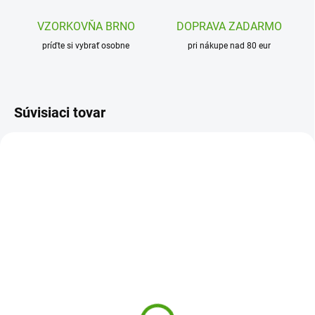
VZORKOVŇA BRNO
DOPRAVA ZADARMO
príďte si vybrať osobne
pri nákupe nad 80 eur
Súvisiaci tovar
J09145
SSP32560
SKLADOM
SKLADOM
(1 KS)
(1 KS)
Janod Kreatívna sada
SentoSphere Kreatívna
My arts and crafts
sada Diamantová
Štrasové kamienky
tabuľka - Sova