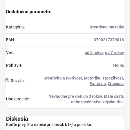
Dodatočné parametre
Kategória
:
Kreatívne mozaiky
EAN
:
3700217379018
Vek
:
od 5 rokov
,
od 7 rokov
Pohlavie
:
Holka
Kreativita a tvorivosť
,
Motorika
,
Trpezlivosť
,
?
Rozvíja
:
Fantázia
,
Zručnosť
Nevhodné pre deti do 3 rokov. Malé časti,
Upozornenie
:
nebezpečenstvo vdýchnutia.
Diskusia
Buďte prvý, kto napíše príspevok k tejto položke.