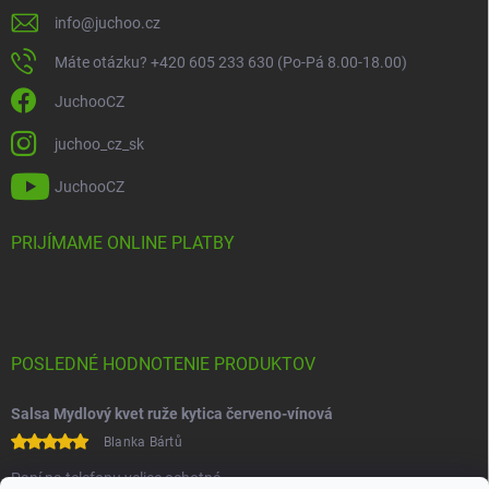
info
@
juchoo.cz
Máte otázku? +420 605 233 630 (Po-Pá 8.00-18.00)
JuchooCZ
juchoo_cz_sk
JuchooCZ
PRIJÍMAME ONLINE PLATBY
POSLEDNÉ HODNOTENIE PRODUKTOV
Salsa Mydlový kvet ruže kytica červeno-vínová
Blanka Bártů
Paní na telefonu velice ochotná