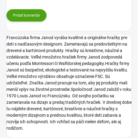
Pridať komentár
Francúzska firma Janod vyrába kvalitné a originálne hračky pre
deti s nadčasovým designom. Zameriavajú sa predovšetkým na
drevené a kartónové produkty. Hračky sú kreatívne, náučné a
vzdelávacie. Veľké množstvo hračiek firmy Janod zodpovedá
učeniu podľa Montessori či Walfdorskej pedagogiky.Hračky firmy
Janod sú bezpečné, ekologické a testované na najvyššiu kvalitu.
Veľké množstvo výrobkov obsahuje označenie FSC. Sú
udržateľné. Značka Janod pracuje na tom, aby jej produkty mali
menší vplyv na životné prostredie.Spoločnosť Janod založil v roku
1970 Louis Janod vo Francúzsku. Od svojho počiatku sa
zameriavala na dizajn a predaj tradičných hračiek. V dnešnej dobe
tu nájdete drevené, kartónové, kreatívne a náučné hračky s
moderným dizajnom a prednou kvalitou, ktoré deti zabavia a
rozvíja ich schopnosti. Ich vzhľad sa páči nielen deťom, ale aj
rodičom.