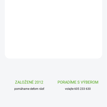
−
+
Pridať do košíka
Kreatívne
mozaika
Princezné a víly od Janod je krásny darček pre
dievčatá. Pomocou mozaikových dielov si vytvoria veselé obrázky
plné rozprávkových princezien a víl.
DETAILNÉ INFORMÁCIE
OPÝTAŤ SA
STRÁŽIŤ
ZALOŽENÉ 2012
PORADÍME S VÝBEROM
pomáhame deťom rásť
volajte 605 233 630