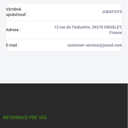
Výrobná
JURATOYS
spoločnosť
:
13 rue de l’Industrie, 39270 ORGELET,
Adresa
:
France
E-mail
:
customer-service@janod.com
Z
á
p
ä
t
i
INFORMACE PRE VÁS
e