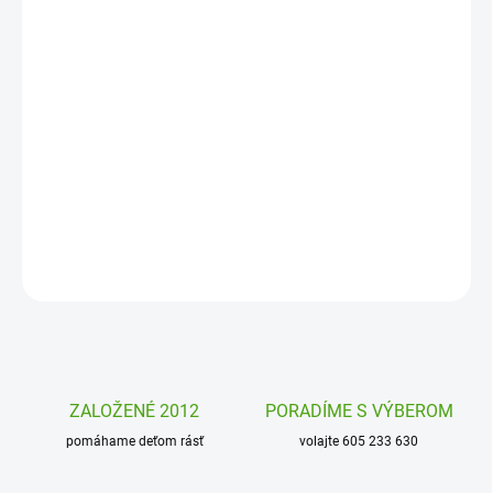
DORUČENIA
−
+
Pridať do košíka
Trblietavá
mozaika
Kúzelný les od Djeco je
kreatívna sada
, kde si
deti pomocou samolepiacich štvorčekov a trblietavých dielikov
vytvoria nádherné obrázky.
DETAILNÉ INFORMÁCIE
OPÝTAŤ SA
STRÁŽIŤ
ZALOŽENÉ 2012
PORADÍME S VÝBEROM
pomáhame deťom rásť
volajte 605 233 630