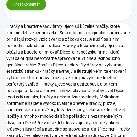
Pridať komentár
Hračky a kreatívne sady firmy Djeco sú kúzelné hračky, ktoré
zaujmú deti v každom veku. Sú nádherne a originálne spracované,
prinášajú rozvoj, vzdelávanie a zábavu detí. A nudiť sa s nimi
rozhodne nebudú ani rodičia. Hračky a kreatívne sety Djeco vás
okúzlia a budete ich milovať.Djeco je francúzska firma, ktorá
vyrába originálne výtvarne spracované, vtipné a jednoducho
geniálne hračky. Značka Djeco kladie veľký dôraz na výtvarnú a
estetickú stránku - hračky navrhujú a ilustrujú veľmi talentovaní
výtvarníci, ktorí dodávajú už aj tak zaujímavým predmetom
perfektný vzhľad. Hračky Djeco vedia deti zabaviť a pri tom
rozvíjajú fantáziu a zároveň ich vzdelávajú.Unikátny svet Djeco
tvorí celý rad hier, hračky a dekoratívne predmety. V širokom
sortimente nájdete vysoko kvalitné drevené hračky, puzzle,
spoločenské a kartové hry, kreatívne sady, dekorácie do detskej
izbičky a mnoho - mnoho ďalších pokladov s nezameniteľným
dizajnom Djeco!Pre väčšie deti dostávajú hry a hračky okrem
krásnych ilustrácií a nápadité spracovanie aj ďalší rozmer. Hračky
začnú byť vynaliezavé, tvorivé, jednoducho nadčasové. Ohromí