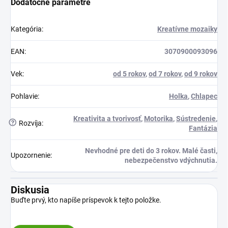
Dodatočné parametre
Kategória
:
Kreatívne mozaiky
EAN
:
3070900093096
Vek
:
od 5 rokov
,
od 7 rokov
,
od 9 rokov
Pohlavie
:
Holka
,
Chlapec
Kreativita a tvorivosť
,
Motorika
,
Sústredenie
,
?
Rozvíja
:
Fantázia
Nevhodné pre deti do 3 rokov. Malé časti,
Upozornenie
:
nebezpečenstvo vdýchnutia.
Diskusia
Buďte prvý, kto napíše príspevok k tejto položke.