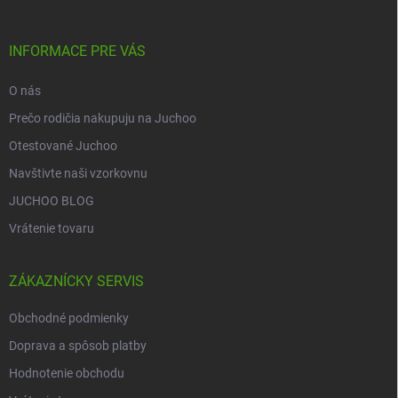
ä
t
i
INFORMACE PRE VÁS
e
O nás
Prečo rodičia nakupuju na Juchoo
Otestované Juchoo
Navštivte naši vzorkovnu
JUCHOO BLOG
Vrátenie tovaru
ZÁKAZNÍCKY SERVIS
Obchodné podmienky
Doprava a spôsob platby
Hodnotenie obchodu