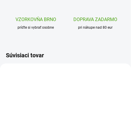
VZORKOVŇA BRNO
DOPRAVA ZADARMO
príďte si vybrať osobne
pri nákupe nad 80 eur
Súvisiaci tovar
J09041
J09105
SKLADOM
SKLADOM
(1 KS)
(1 KS)
Janod Kreatívna sada
Janod Kreatívna sada -