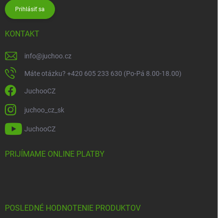
Prihlásiť sa
KONTAKT
info
@
juchoo.cz
Máte otázku? +420 605 233 630 (Po-Pá 8.00-18.00)
JuchooCZ
juchoo_cz_sk
JuchooCZ
PRIJÍMAME ONLINE PLATBY
POSLEDNÉ HODNOTENIE PRODUKTOV