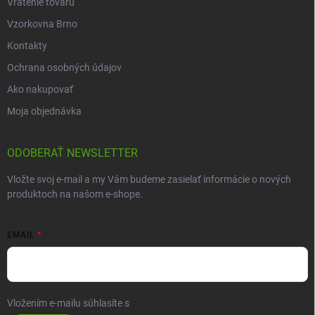
Vrátenie tovaru
Vzorkovna Brno
Kontakty
Ochrana osobných údajov
Ako nakupovať
Moja objednávka
ODOBERAŤ NEWSLETTER
Vložte svoj e-mail a my Vám budeme zasielať informácie o nových
produktoch na našom e-shope.
EMAIL
Vložením e-mailu súhlasíte s
podmienkami ochrany osobných údajov