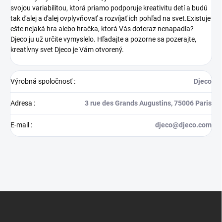
svojou variabilitou, ktorá priamo podporuje kreativitu detí a budú
tak ďalej a ďalej ovplyvňovať a rozvíjať ich pohľad na svet.Existuje
ešte nejaká hra alebo hračka, ktorá Vás doteraz nenapadla?
Djeco ju už určite vymyslelo. Hľadajte a pozorne sa pozerajte,
kreatívny svet Djeco je Vám otvorený.
Výrobná spoločnosť
:
Djeco
Adresa
:
3 rue des Grands Augustins, 75006 Paris
E-mail
:
djeco@djeco.com
Z
á
p