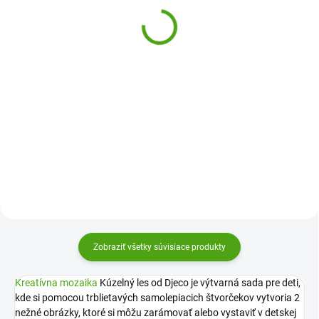
Volány a kamienky
tvorenie s polymérovou
Princezné
hmotou Sladkosti
18,11 €
12,33 €
Do košíka
Do košíka
Kreatívna sada Volány a
Tvorenie s polymérovou hmotou
kamienky Princezné od Janod je
Sladkosti od Janod je kreatívna
kúzelná tvorivá sada pre deti od 7
sada, kde si deti vytvoria
rokov, v ktorej si ozdobia nežné
nádherné dekorácie umiestnením
obrázky princezien a zvieratiek
drobných dielikov do obrázkov
jemnými volánikmi a...
pinzetou.
Zobraziť všetky súvisiace produkty
Kreatívna mozaika
Kúzelný les od Djeco je výtvarná sada pre deti,
kde si pomocou trblietavých samolepiacich štvorčekov vytvoria 2
nežné obrázky, ktoré si môžu zarámovať alebo vystaviť v detskej