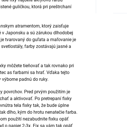
stené guličkou, ktorá pri preštrchaní
ianskym atramentom, ktorý zaisťuje
né v Japonsku a sú zárukou dlhodobej
y je tvarovaný do guľata a maľovanie je
svetlostály, farby zostávajú jasné a
ky môžete tieňovať a tak rovnako pri
tec as farbami sa hrať. Vďaka tejto
y výborne padnú do ruky.
py povrchov. Pred prvým použitím je
chať a aktivovať. Po pretrepaní fixky
vnútra tela fixky tak, že bude úplne
tak dlho, kým do hrotu nenatečie farba.
lšom použití nezabudnite fixku opäť
ad o papier 2-3x. Fix sa vám tak opäť