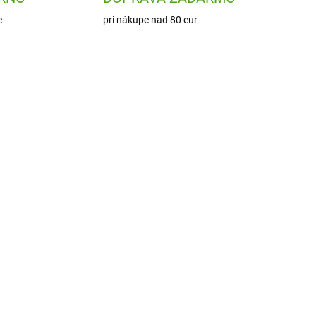
e
pri nákupe nad 80 eur
098
ARTM3821
ADOM
SKLADOM
1 KS)
(2 KS)
xy
Artmagico Akrylové fixky
2
DUOJOY s dvoma hrotmi