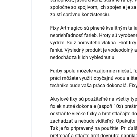
spoločne so spojivom, ich spojenie je zai
zaistí správnu konzistenciu.
Fixy Artmagico sú plnené kvalitným tal
nepriehľadnosť farieb. Hroty sú vyrobe
výdrže. Sú z pórovitého vlákna. Hrot fix
ľahké. Výsledný produkt je vodeodolný a 
nedochádza k ich vyblednutiu.
Farby spolu môžete vzájomne miešať, fix
práci môžete využiť obyčajnú vodu a šte
technike bude vaša práca dokonalá. Fix
Akrylové fixy sú použiteľné na všetky ty
fixiek nutné dokonale (aspoň 10x) preštr
odstráňte viečko fixky a hrot stláčajte do
zachádzať a nebude viditeľný. Opakujte 
Tak je fix pripravený na použitie. Pri ďa
pretrepať a stlačte hrot dovnútra napríkl