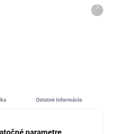
- 30 farieb
Ďalší
produkt
40,79 €
Do košíka
Akrylové fixy DUOJOY Artmagico
liť
prémiovej kvality obsahujú dva
aily
hroty, ktoré využijete pri každom
h
tvorení. Klasický aj štetcový -
môžete písať, maľovať aj
vyfarbovať. Relaxujte,...
čka
Ostatné informácie
atočné parametre