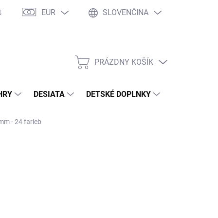
EUR
SLOVENČINA
takty
Ochrana osobných údajov
Ako nakupovať
Moja objed
PRÁZDNY KOŠÍK
NÁKUPNÝ
KOŠÍK
HRY
DESIATA
DETSKÉ DOPLNKY
PRE DOSPEL
mm - 24 farieb
2026
MOŽNOSTI DORUČENIA