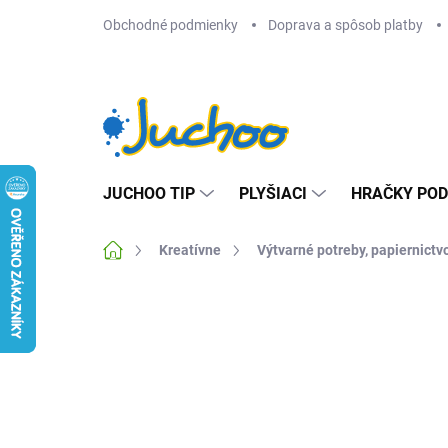
Prejsť
Obchodné podmienky
Doprava a spôsob platby
na
obsah
JUCHOO TIP
PLYŠIACI
HRAČKY POD
Domov
Kreatívne
Výtvarné potreby, papiernictv
Neohodnotené
Podrobnosti hodnotenia