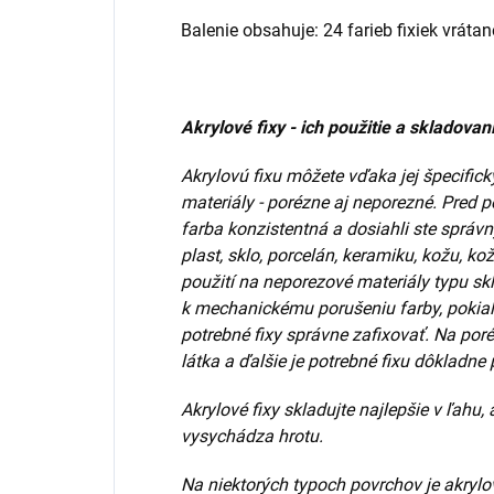
Balenie obsahuje: 24 farieb fixiek vrátane
Akrylové fixy - ich použitie a skladovan
Akrylovú fixu môžete vďaka jej špecific
materiály - porézne aj neporezné. Pred p
farba konzistentná a dosiahli ste správny
plast, sklo, porcelán, keramiku, kožu, k
použití na neporezové materiály typu sk
k mechanickému porušeniu farby, pokiaľ 
potrebné fixy správne zafixovať. Na poré
látka a ďalšie je potrebné fixu dôkladne 
Akrylové fixy skladujte najlepšie v ľahu
vysychádza hrotu.
Na niektorých typoch povrchov je akrylo