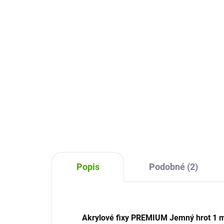
12 farieb
- m
12,33 €
7,
Do košíka
Vysoko kvalitné akrylové fixy
Vyso
Artmagico vám pomôžu vykúzliť
Art
dokonalé obrázky, doladia detaily
doko
a zaistia výraznú farbu vašich
a za
diel. Relaxujte, bavte sa.
diel
Popis
Podobné (2)
Akrylové fixy
PREMIUM
Jemný hrot 1 m