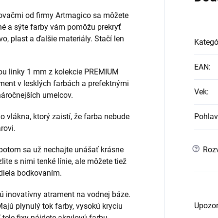
sovačmi od firmy Artmagico sa môžete
azné a sýte farby vám pomôžu prekryť
vo, plast a ďalšie materiály. Stačí len
Kategó
EAN
:
kou linky 1 mm z kolekcie PREMIUM
ament v lesklých farbách a prefektnými
Vek
:
jnáročnejších umelcov.
o vlákna, ktorý zaistí, že farba nebude
Pohlav
rovi.
?
 potom sa už nechajte unášať krásne
Rozv
ite s nimi tenké línie, ale môžete tiež
diela bodkovaním.
 inovatívny atrament na vodnej báze.
Upozor
ajú plynulý tok farby, vysokú kryciu
tele fixy nájdete akrylovú farbu