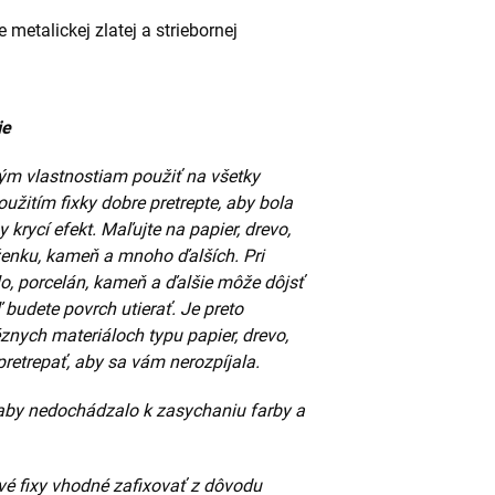
 metalickej zlatej a striebornej
ie
kým vlastnostiam použiť na všetky
oužitím fixky dobre pretrepte, aby bola
 krycí efekt. Maľujte na papier, drevo,
oženku, kameň a mnoho ďalších. Pri
lo, porcelán, kameň a ďalšie môže dôjsť
budete povrch utierať. Je preto
znych materiáloch typu papier, drevo,
pretrepať, aby sa vám nerozpíjala.
, aby nedochádzalo k zasychaniu farby a
vé fixy vhodné zafixovať z dôvodu