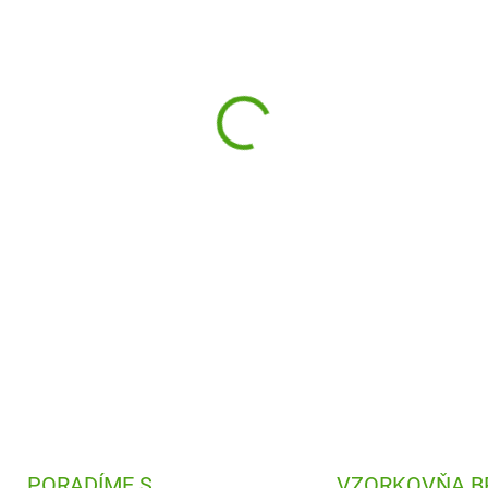
−
+
Vysoko kvalitné akrylové fi
obrázky, doladia detaily a zai
sa.
DETAILNÉ INFORMÁCIE
PORADÍME S
VZORKOVŇA B