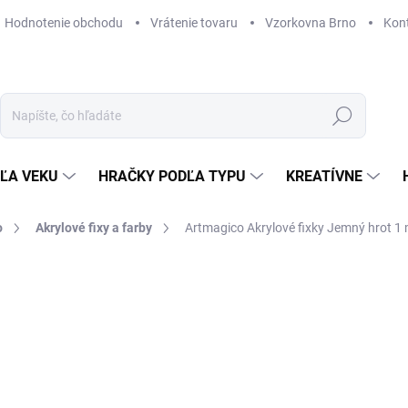
Hodnotenie obchodu
Vrátenie tovaru
Vzorkovna Brno
Kon
Hľadať
ĽA VEKU
HRAČKY PODĽA TYPU
KREATÍVNE
o
Akrylové fixy a farby
Artmagico Akrylové fixky Jemný hrot 1 
ZNAČKA:
ARTMAGICO
16,46 €
Jednotková
SKLADOM
(2 KS)
cena:
MÔŽEME DORUČIŤ DO:
12. 8. 