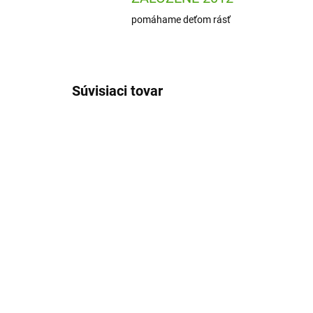
pomáhame deťom rásť
Súvisiaci tovar
ARTM80050
SKLADOM
(1 KS)
Artmagico Akrylové fixy
Art
Extra jemný hrot 0,7 mm -
SM