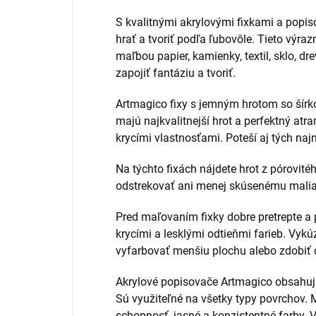
S kvalitnými akrylovými fixkami a popi
hrať a tvoriť podľa ľubovôle. Tieto výr
maľbou papier, kamienky, textil, sklo, dre
zapojiť fantáziu a tvoriť.
Artmagico fixy s jemným hrotom so šír
majú najkvalitnejší hrot a perfektný atr
krycími vlastnosťami. Poteší aj tých na
Na týchto fixách nájdete hrot z pórovitéh
odstrekovať ani menej skúsenému malia
Pred maľovaním fixky dobre pretrepte a
krycími a lesklými odtieňmi farieb. Vykúzl
vyfarbovať menšiu plochu alebo zdobiť 
Akrylové popisovače Artmagico obsahujú
Sú využiteľné na všetky typy povrchov. M
schopnosť, jasné a konzistentné farby. V 