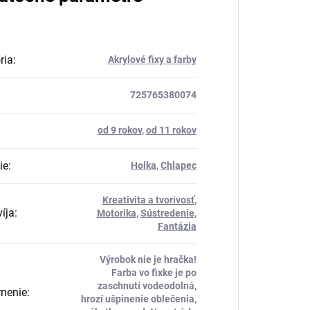
ria
:
Akrylové fixy a farby
725765380074
od 9 rokov
,
od 11 rokov
ie
:
Holka
,
Chlapec
Kreativita a tvorivosť
,
íja
:
Motorika
,
Sústredenie
,
Fantázia
Výrobok nie je hračka!
Farba vo fixke je po
zaschnutí vodeodolná,
nenie
:
hrozí ušpinenie oblečenia,