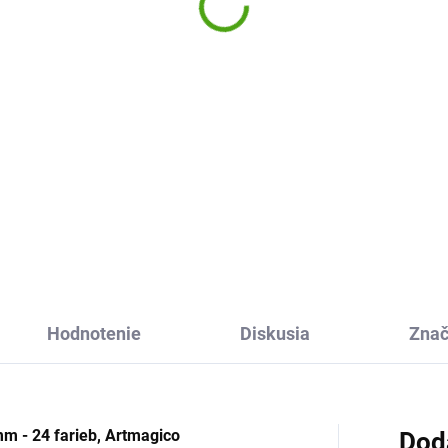
etalické 8 farieb
farieb
38 €
12,33 €
Do košíka
Do košíka
ko kvalitné akrylové fixy
Vysoko kvalitné akrylové fixy
magico vám pomôžu vykúzliť
Artmagico vám pomôžu vykúz
nalé obrázky, doladia detaily
dokonalé obrázky, doladia det
istia výraznú farbu vašich
a zaistia výraznú farbu vašic
. Relaxujte, bavte sa.
diel. Relaxujte, bavte sa.
Hodnotenie
Diskusia
Zna
m - 24 farieb, Artmagico
Dod