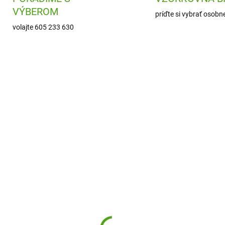
VÝBEROM
príďte si vybrať osobn
volajte 605 233 630
ARTM80494
ARTM80
SKLADOM
SKL
(2 KS)
(
magico Akrylové fixy
Artmagico Akrylové fi
ART s jemným hrotom
Stredný hrot 2 mm - 1