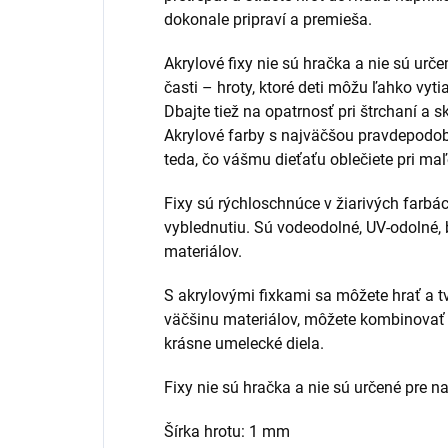
dokonale pripraví a premieša.
Akrylové fixy nie sú hračka a nie sú urč
časti – hroty, ktoré deti môžu ľahko vy
Dbajte tiež na opatrnosť pri štrchaní a sk
Akrylové farby s najväčšou pravdepodob
teda, čo vášmu dieťaťu oblečiete pri maľ
Fixy sú rýchloschnúce v žiarivých farbá
vyblednutiu. Sú vodeodolné, UV-odolné,
materiálov.
S akrylovými fixkami sa môžete hrať a tv
väčšinu materiálov, môžete kombinovať 
krásne umelecké diela.
Fixy nie sú hračka a nie sú určené pre na
Šírka hrotu: 1 mm