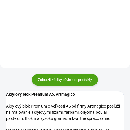
Do košíka
Do košíka
Vysoko kvalitné akrylové fixy
Vysoko kvalitné akrylové fixy
Artmagico vám pomôžu vykúzliť
Artmagico vám pomôžu vykúzliť
dokonalé obrázky, doladia detaily
dokonalé obrázky, doladia detaily
a zaistia výraznú farbu vašich
a zaistia výraznú farbu vašich
diel. Relaxujte, bavte sa.
diel. Relaxujte, bavte sa.
Zobraziť všetky súvisiace produkty
Akrylový blok Premium A5, Artmagico
Akrylový blok Premium o veľkosti A5 od firmy Artmagico poslúži
na maľovanie akrylovými fixami, farbami, olejomaľbou aj
pastelom. Blok má vysokú gramáž a kvalitné spracovanie.