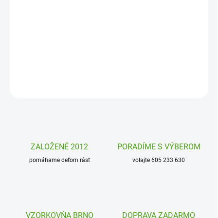
Akrylový blok Premium A5 od firmy Artmagico poslúži na
maľovanie akrylovými fixami, farbami, olejomaľbou aj pastelom.
Vysoká gramáž a kvalitné spracovanie.
DETAILNÉ INFORMÁCIE
OPÝTAŤ SA
STRÁŽIŤ
ZALOŽENÉ 2012
PORADÍME S VÝBEROM
pomáhame deťom rásť
volajte 605 233 630
VZORKOVŇA BRNO
DOPRAVA ZADARMO