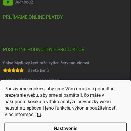
JuchooCZ
PRIJÍMAME ONLINE PLATBY
POSLEDNÉ HODNOTENIE PRODUKTOV
Salsa Mydlový kvet ruže kytica červeno-vínová
Blanka Bártů
Paní na telefonu velice ochotná
Používame cookies, aby sme Vám umožnili pohodlné
prezeranie webu, aby sme si pamätali, čo máte v
nákupnom košíku a vďaka analýze prevádzky webu
neustále zlepšovali jeho funkcie, výkon a použiteľnosť.
Viac informácií
tu
.
Heureka
Comgate
Nastavenie