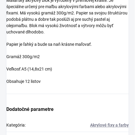
Maliarsky akrylový blok je vyrobený v prémiovej kvalite. Je
špeciálne určený pre maľbu akrylovými farbami alebo akrylovými
fixami. Má vysokú gramáž 300g/m2. Papier sa svojou štruktúrou
podobá plátnu a dobre tak poslúži aj pre suchý pastel aj
olejomaľbu. Blok má vysokú životnosť a výtvory môžu byť
uchované dlhodobo.
Papier je ľahký a bude sa naň krásne maľovať.
Gramáž 300g/m2
Veľkosť A5 (14,8x21 cm)
Obsahuje 12 listov
Dodatočné parametre
Kategória
:
Akrylové fixy a farby