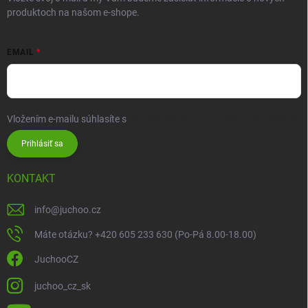
produktoch na našom e-shope.
EMAIL
Vložením e-mailu súhlasíte s
podmienkami ochrany osobných údajov
Prihlásiť sa
KONTAKT
info
@
juchoo.cz
Máte otázku? +420 605 233 630 (Po-Pá 8.00-18.00)
JuchooCZ
juchoo_cz_sk