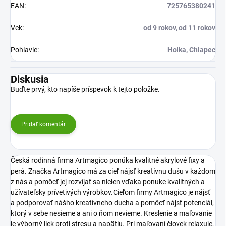
EAN
:
725765380241
Vek
:
od 9 rokov
,
od 11 rokov
Pohlavie
:
Holka
,
Chlapec
Diskusia
Buďte prvý, kto napíše príspevok k tejto položke.
Pridať komentár
Česká rodinná firma Artmagico ponúka kvalitné akrylové fixy a
perá. Značka Artmagico má za cieľ nájsť kreatívnu dušu v každom
z nás a pomôcť jej rozvíjať sa nielen vďaka ponuke kvalitných a
užívateľsky prívetivých výrobkov.Cieľom firmy Artmagico je nájsť
a podporovať nášho kreatívneho ducha a pomôcť nájsť potenciál,
ktorý v sebe nesieme a ani o ňom nevieme. Kreslenie a maľovanie
je výborný liek proti stresu a napätiu. Pri maľovaní človek relaxuje,