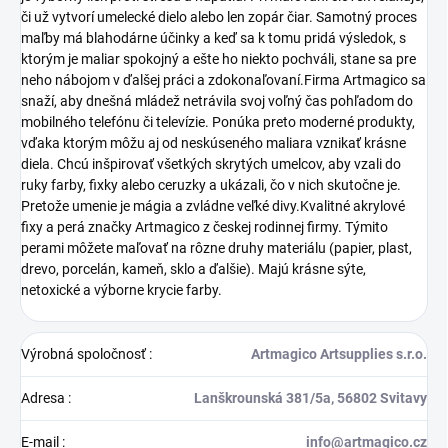
či už vytvorí umelecké dielo alebo len zopár čiar. Samotný proces
maľby má blahodárne účinky a keď sa k tomu pridá výsledok, s
ktorým je maliar spokojný a ešte ho niekto pochváli, stane sa pre
neho nábojom v ďalšej práci a zdokonaľovaní.Firma Artmagico sa
snaží, aby dnešná mládež netrávila svoj voľný čas pohľadom do
mobilného telefónu či televízie. Ponúka preto moderné produkty,
vďaka ktorým môžu aj od neskúseného maliara vznikať krásne
diela. Chcú inšpirovať všetkých skrytých umelcov, aby vzali do
ruky farby, fixky alebo ceruzky a ukázali, čo v nich skutočne je.
Pretože umenie je mágia a zvládne veľké divy.Kvalitné akrylové
fixy a perá značky Artmagico z českej rodinnej firmy. Týmito
perami môžete maľovať na rôzne druhy materiálu (papier, plast,
drevo, porcelán, kameň, sklo a ďalšie). Majú krásne sýte,
netoxické a výborne krycie farby.
Výrobná spoločnosť
:
Artmagico Artsupplies s.r.o.
Adresa
:
Lanškrounská 381/5a, 56802 Svitavy
E-mail
:
info@artmagico.cz