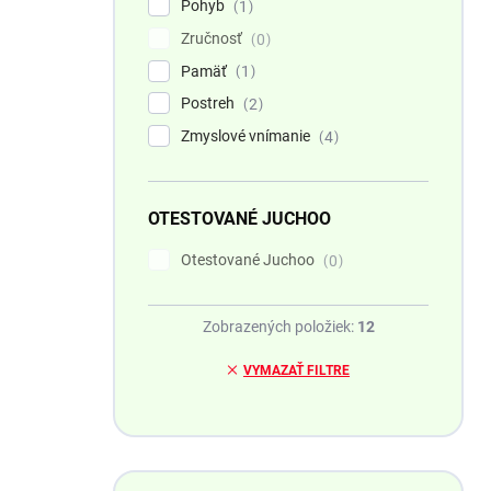
Pohyb
1
Zručnosť
0
Pamäť
1
Postreh
2
Zmyslové vnímanie
4
OTESTOVANÉ JUCHOO
Otestované Juchoo
0
Zobrazených položiek:
12
VYMAZAŤ FILTRE