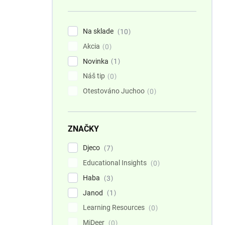
n
e
l
Na sklade
10
Akcia
0
Novinka
1
Náš tip
0
Otestováno Juchoo
0
ZNAČKY
Djeco
7
Educational Insights
0
Haba
3
Janod
1
Learning Resources
0
MiDeer
0