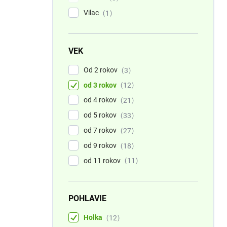
Vilac
1
VEK
Od 2 rokov
3
od 3 rokov
12
od 4 rokov
21
od 5 rokov
33
od 7 rokov
27
od 9 rokov
18
od 11 rokov
11
POHLAVIE
Holka
12