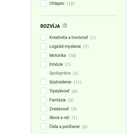
Chlapec
12
?
ROZVÍJA
Kreativita a tvorivosť
1
Logické myslenie
7
Motorika
10
Emócie
1
Spolupráca
0
Sústredenie
11
Trpezlivosť
4
Fantázia
2
Zvedavosť
3
Slová a reč
1
Čísla a počítanie
3