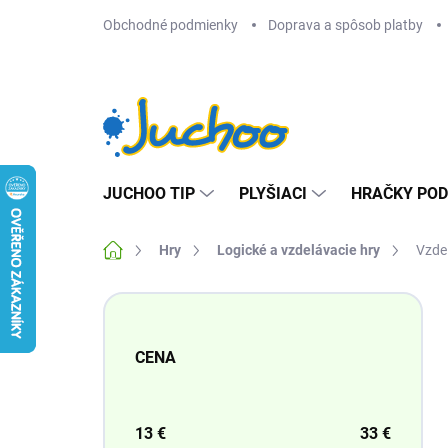
Prejsť
Obchodné podmienky
Doprava a spôsob platby
na
obsah
JUCHOO TIP
PLYŠIACI
HRAČKY POD
Domov
Hry
Logické a vzdelávacie hry
Vzdel
B
o
č
CENA
n
ý
p
a
13
€
33
€