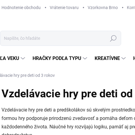
Hodnotenie obchodu
Vrátenie tovaru
Vzorkovna Brno
Kon
Hľadať
ĽA VEKU
HRAČKY PODĽA TYPU
KREATÍVNE
ávacie hry pre deti od 3 rokov
Vzdelávacie hry pre deti od
Vzdelávacie hry pre deti a predškolákov sú skvelým prostriedk
formou hry podporuje prirodzenú zvedavosť a pomáha deťom osvoji
každodenného života. Náučné hry rozvíjajú logiku, pamäť aj p