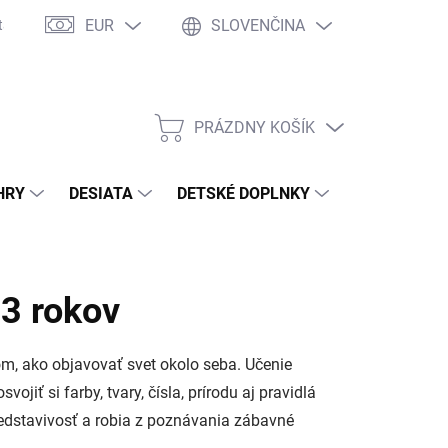
EUR
SLOVENČINA
takty
Ochrana osobných údajov
Ako nakupovať
Moja objed
PRÁZDNY KOŠÍK
NÁKUPNÝ
KOŠÍK
HRY
DESIATA
DETSKÉ DOPLNKY
PRE DOSPEL
 3 rokov
om, ako objavovať svet okolo seba. Učenie
ť si farby, tvary, čísla, prírodu aj pravidlá
redstavivosť a robia z poznávania zábavné