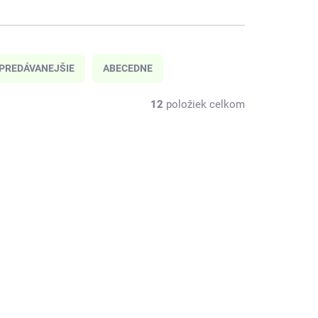
PREDÁVANEJŠIE
ABECEDNE
12
položiek celkom
7162001
DJ08265
KLADOM
SKLADOM
(1 KS)
(1 KS)
ieska
Djeco Sada 4 hier na