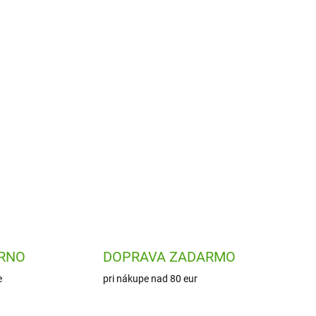
Do košíka
Drevená náučná hra Gardimix
my
od Djeco zabaví deti
deti s
skladaním lúky so zvieratkami
cou
podľa obrázkov. Ale pozor na
tňujte
drobné detaily. Každé koliesko
ľa
je trošku iné!
RNO
DOPRAVA ZADARMO
e
pri nákupe nad 80 eur