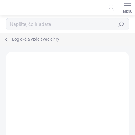
Prejsť
na
obsah
Hľadať
Logické a vzdelávacie hry
Podrobnosti hodnotenia
Neohodnotené
ZNAČKA:
JANOD