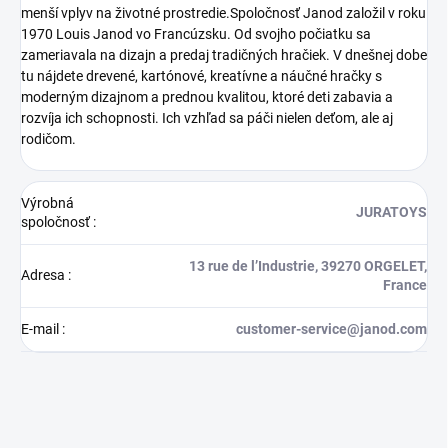
menší vplyv na životné prostredie.Spoločnosť Janod založil v roku
1970 Louis Janod vo Francúzsku. Od svojho počiatku sa
zameriavala na dizajn a predaj tradičných hračiek. V dnešnej dobe
tu nájdete drevené, kartónové, kreatívne a náučné hračky s
moderným dizajnom a prednou kvalitou, ktoré deti zabavia a
rozvíja ich schopnosti. Ich vzhľad sa páči nielen deťom, ale aj
rodičom.
Výrobná
JURATOYS
spoločnosť
:
13 rue de l’Industrie, 39270 ORGELET,
Adresa
:
France
E-mail
:
customer-service@janod.com