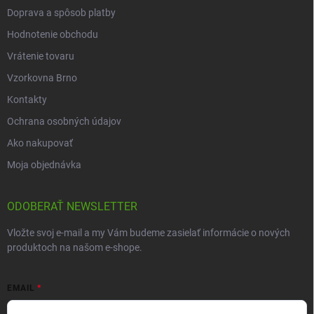
Doprava a spôsob platby
Hodnotenie obchodu
Vrátenie tovaru
Vzorkovna Brno
Kontakty
Ochrana osobných údajov
Ako nakupovať
Moja objednávka
ODOBERAŤ NEWSLETTER
Vložte svoj e-mail a my Vám budeme zasielať informácie o nových
produktoch na našom e-shope.
EMAIL