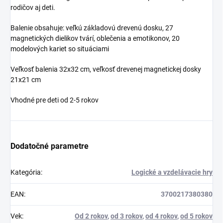
rodičov aj deti.
Balenie obsahuje: veľkú základovú drevenú dosku, 27
magnetických dielikov tvárí, oblečenia a emotikonov, 20
modelových kariet so situáciami
Veľkosť balenia 32x32 cm, veľkosť drevenej magnetickej dosky
21x21 cm
Vhodné pre deti od 2-5 rokov
Dodatočné parametre
Kategória
:
Logické a vzdelávacie hry
EAN
:
3700217380380
Vek
:
Od 2 rokov
,
od 3 rokov
,
od 4 rokov
,
od 5 rokov