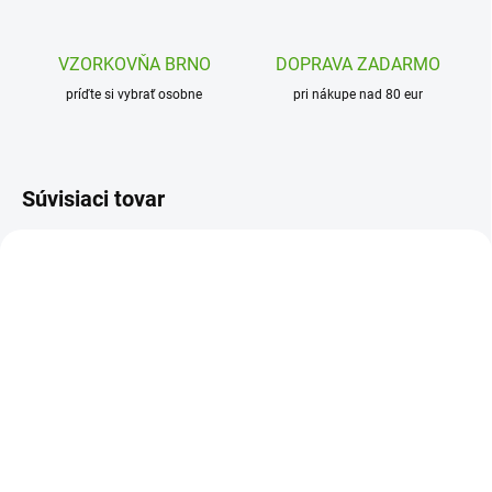
VZORKOVŇA BRNO
DOPRAVA ZADARMO
príďte si vybrať osobne
pri nákupe nad 80 eur
Súvisiaci tovar
NOVINKA
H1307162001
L3094633
SKLADOM
SKLADOM
(1 KS)
(1 KS)
Haba Farebné kolieska s
Learning Resources –
predlohami Scheibix
STEM Explorers™ Pixel