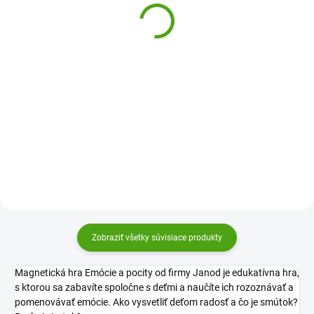
Art Challenge
25,78 €
28,05 €
Do košíka
Do košíka
Vzdelávacia hra Farebné kolieska
s predlohami Scheibix od Haba je
STEM Explorers ™ Pixel Art
kreatívna náučná hračka, v ktorej
Challenge od Learning Resources
deti skladajú farebné drevené
je kreatívna STEM stavebnica, v
diely podľa predlôh alebo vlastnej
ktorej deti skladajú farebné
fantázie....
pixelové dieliky podľa výziev a
zadania a prirodzene si...
Zobraziť všetky súvisiace produkty
Magnetická hra Emócie a pocity od firmy Janod je edukatívna hra,
s ktorou sa zabavíte spoločne s deťmi a naučíte ich rozoznávať a
pomenovávať emócie. Ako vysvetliť deťom radosť a čo je smútok?