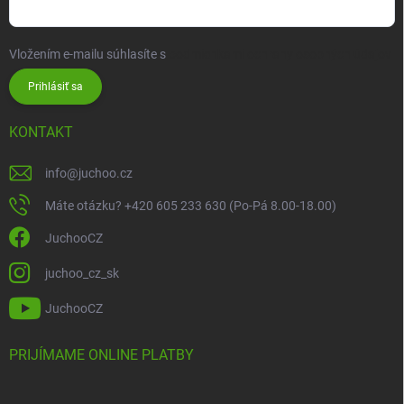
Vložením e-mailu súhlasíte s
podmienkami ochrany osobných údajov
Prihlásiť sa
KONTAKT
info
@
juchoo.cz
Máte otázku? +420 605 233 630 (Po-Pá 8.00-18.00)
JuchooCZ
juchoo_cz_sk
JuchooCZ
PRIJÍMAME ONLINE PLATBY