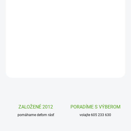
−
+
Pridať do košíka
Magnetická hra Emócie a pocity od firmy Janod je vzdelávacia hra
a zábava pre deti. Ako vysvetliť deťom radosť a čo je smútok?
Prečo je to tak? Spoznávajte spoločne s deťmi emócie a naučte sa
ich pomenovať.
DETAILNÉ INFORMÁCIE
OPÝTAŤ SA
STRÁŽIŤ
ZALOŽENÉ 2012
PORADÍME S VÝBEROM
pomáhame deťom rásť
volajte 605 233 630