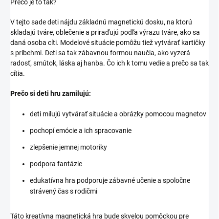
Prečo je to tak?
V tejto sade deti nájdu základnú magnetickú dosku, na ktorú
skladajú tváre, oblečenie a priraďujú podľa výrazu tváre, ako sa
daná osoba cíti. Modelové situácie pomôžu tiež vytvárať kartičky
s príbehmi. Deti sa tak zábavnou formou naučia, ako vyzerá
radosť, smútok, láska aj hanba. Čo ich k tomu vedie a prečo sa tak
cítia.
Prečo si deti hru zamilujú:
deti milujú vytvárať situácie a obrázky pomocou magnetov
pochopí emócie a ich spracovanie
zlepšenie jemnej motoriky
podpora fantázie
edukatívna hra podporuje zábavné učenie a spoločne
strávený čas s rodičmi
Táto kreatívna magnetická hra bude skvelou pomôckou pre