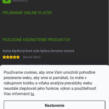
JuchooCZ
PRIJÍMAME ONLINE PLATBY
POSLEDNÉ HODNOTENIE PRODUKTOV
Salsa Mydlový kvet ruže kytica červeno-vínová
Blanka Bártů
Paní na telefonu velice ochotná
Používame cookies, aby sme Vám umožnili pohodlné
prezeranie webu, aby sme si pamätali, čo máte v
nákupnom košíku a vďaka analýze prevádzky webu
neustále zlepšovali jeho funkcie, výkon a použiteľnosť.
Viac informácií
tu
.
Heureka
Comgate
Nastavenie