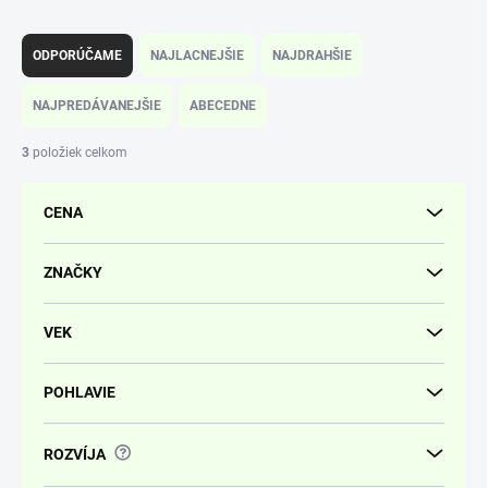
R
a
ODPORÚČAME
NAJLACNEJŠIE
NAJDRAHŠIE
d
e
NAJPREDÁVANEJŠIE
ABECEDNE
n
i
3
položiek celkom
e
p
CENA
r
o
d
ZNAČKY
u
k
VEK
t
o
v
POHLAVIE
?
ROZVÍJA