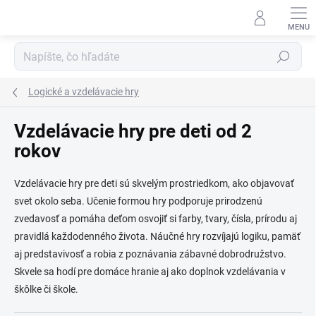
Prejsť
na
obsah
Hľadať
Logické a vzdelávacie hry
Vzdelávacie hry pre deti od 2
rokov
Vzdelávacie hry pre deti sú skvelým prostriedkom, ako objavovať
svet okolo seba. Učenie formou hry podporuje prirodzenú
zvedavosť a pomáha deťom osvojiť si farby, tvary, čísla, prírodu aj
pravidlá každodenného života. Náučné hry rozvíjajú logiku, pamäť
aj predstavivosť a robia z poznávania zábavné dobrodružstvo.
Skvele sa hodí pre domáce hranie aj ako doplnok vzdelávania v
škôlke či škole.