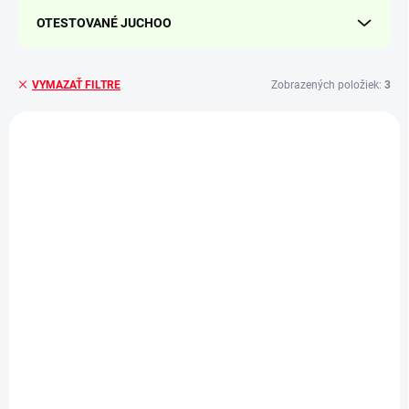
OTESTOVANÉ JUCHOO
Zobrazených položiek:
3
VYMAZAŤ FILTRE
V
ý
V2410
p
i
s
p
r
o
d
u
k
t
o
v