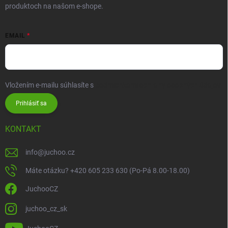
produktoch na našom e-shope.
EMAIL
Vložením e-mailu súhlasíte s
podmienkami ochrany osobných údajov
Prihlásiť sa
KONTAKT
info
@
juchoo.cz
Máte otázku? +420 605 233 630 (Po-Pá 8.00-18.00)
JuchooCZ
juchoo_cz_sk