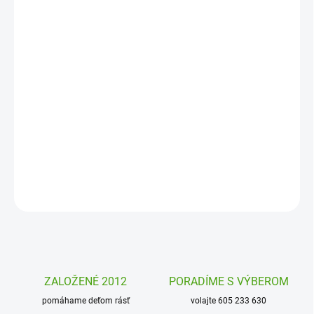
MOŽNOSTI
DORUČENIA
−
+
Pridať do košíka
Užite si radosť z kúzelného vyškrabávania a kreatívneho tvorenia.
Vyškrabávacie obrázky
Jazerná víla od Djeco je
kreatívna sada
, v
ktorej si deti vytvoria krásne poetické obrázky.
DETAILNÉ INFORMÁCIE
OPÝTAŤ SA
STRÁŽIŤ
ZALOŽENÉ 2012
PORADÍME S VÝBEROM
pomáhame deťom rásť
volajte 605 233 630