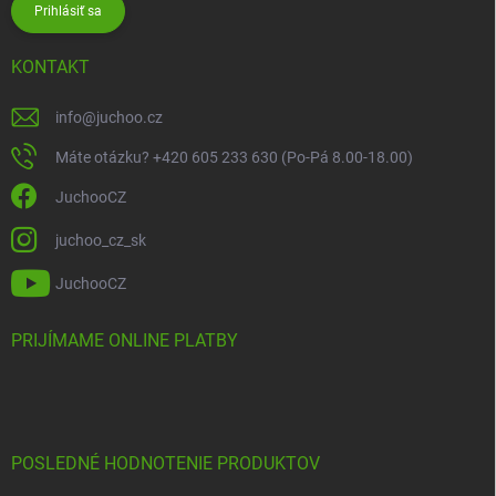
Prihlásiť sa
KONTAKT
info
@
juchoo.cz
Máte otázku? +420 605 233 630 (Po-Pá 8.00-18.00)
JuchooCZ
juchoo_cz_sk
JuchooCZ
PRIJÍMAME ONLINE PLATBY
POSLEDNÉ HODNOTENIE PRODUKTOV