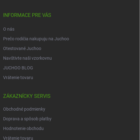
ä
t
i
INFORMACE PRE VÁS
e
O nás
Prečo rodičia nakupuju na Juchoo
Otestované Juchoo
Navštivte naši vzorkovnu
JUCHOO BLOG
Vrátenie tovaru
ZÁKAZNÍCKY SERVIS
Obchodné podmienky
Doprava a spôsob platby
Hodnotenie obchodu
Vrátenie tovaru