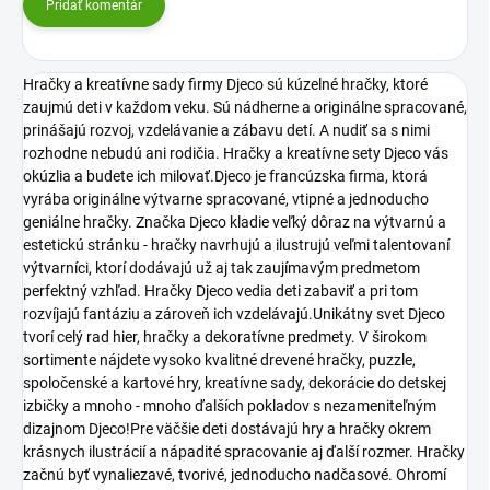
Pridať komentár
Hračky a kreatívne sady firmy Djeco sú kúzelné hračky, ktoré
zaujmú deti v každom veku. Sú nádherne a originálne spracované,
prinášajú rozvoj, vzdelávanie a zábavu detí. A nudiť sa s nimi
rozhodne nebudú ani rodičia. Hračky a kreatívne sety Djeco vás
okúzlia a budete ich milovať.Djeco je francúzska firma, ktorá
vyrába originálne výtvarne spracované, vtipné a jednoducho
geniálne hračky. Značka Djeco kladie veľký dôraz na výtvarnú a
estetickú stránku - hračky navrhujú a ilustrujú veľmi talentovaní
výtvarníci, ktorí dodávajú už aj tak zaujímavým predmetom
perfektný vzhľad. Hračky Djeco vedia deti zabaviť a pri tom
rozvíjajú fantáziu a zároveň ich vzdelávajú.Unikátny svet Djeco
tvorí celý rad hier, hračky a dekoratívne predmety. V širokom
sortimente nájdete vysoko kvalitné drevené hračky, puzzle,
spoločenské a kartové hry, kreatívne sady, dekorácie do detskej
izbičky a mnoho - mnoho ďalších pokladov s nezameniteľným
dizajnom Djeco!Pre väčšie deti dostávajú hry a hračky okrem
krásnych ilustrácií a nápadité spracovanie aj ďalší rozmer. Hračky
začnú byť vynaliezavé, tvorivé, jednoducho nadčasové. Ohromí