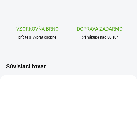
VZORKOVŇA BRNO
DOPRAVA ZADARMO
príďte si vybrať osobne
pri nákupe nad 80 eur
Súvisiaci tovar
DJ00040
DJ09735
SKLADOM
SKLADOM
(1 KS)
(1 KS)