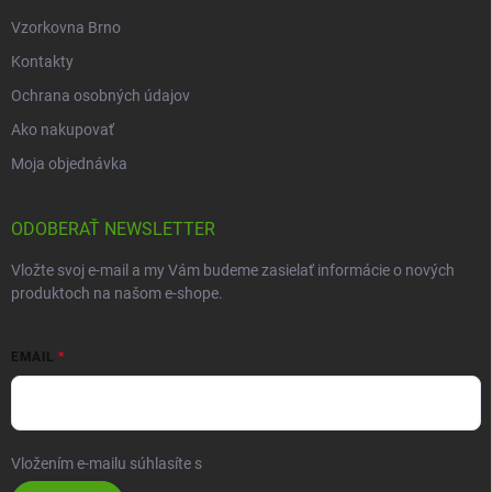
Vzorkovna Brno
Kontakty
Ochrana osobných údajov
Ako nakupovať
Moja objednávka
ODOBERAŤ NEWSLETTER
Vložte svoj e-mail a my Vám budeme zasielať informácie o nových
produktoch na našom e-shope.
EMAIL
Vložením e-mailu súhlasíte s
podmienkami ochrany osobných údajov