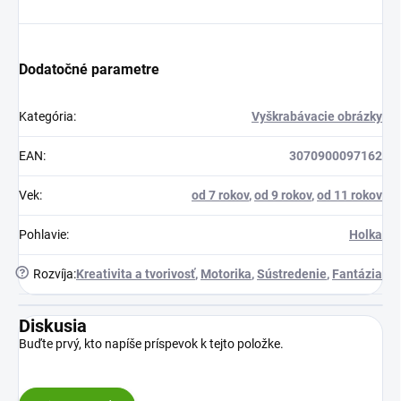
Dodatočné parametre
Kategória
:
Vyškrabávacie obrázky
EAN
:
3070900097162
Vek
:
od 7 rokov
,
od 9 rokov
,
od 11 rokov
Pohlavie
:
Holka
?
Rozvíja
:
Kreativita a tvorivosť
,
Motorika
,
Sústredenie
,
Fantázia
Diskusia
Buďte prvý, kto napíše príspevok k tejto položke.