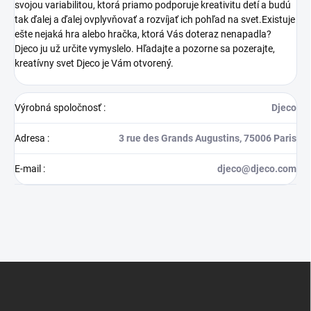
svojou variabilitou, ktorá priamo podporuje kreativitu detí a budú
tak ďalej a ďalej ovplyvňovať a rozvíjať ich pohľad na svet.Existuje
ešte nejaká hra alebo hračka, ktorá Vás doteraz nenapadla?
Djeco ju už určite vymyslelo. Hľadajte a pozorne sa pozerajte,
kreatívny svet Djeco je Vám otvorený.
Výrobná spoločnosť
:
Djeco
Adresa
:
3 rue des Grands Augustins, 75006 Paris
E-mail
:
djeco@djeco.com
Z
á
p