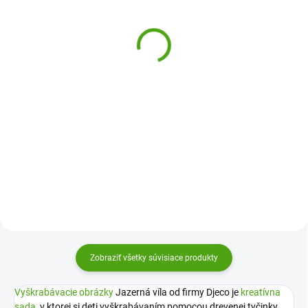
Djeco Vyškrabavanie pre
Djeco Vyškrabávací
najmenších Autá
obrázky Nočný život
12,33 €
6,60 €
Do košíka
Do košíka
Vyškriabacie obrázky s motívmi
Užite si radosť z kúzelného
áut od firmy Djeco budú baviť už
vyškrabávania a kreatívneho
tie najmenšie. Či zoškriabete celú
tvorenia. Vyškrabávacie obrázky
plochu alebo len detaily, vždy
Nočný život od Djeco je kreatívna
bude krásny.
sada, v ktorej si deti vytvoria
krásne fosforeskujúce...
Zobraziť všetky súvisiace produkty
Vyškrabávacie obrázky
Jazerná víla od firmy Djeco je
kreatívna
sada
, v ktorej si deti vyškrabávaním pomocou drevenej tyčinky