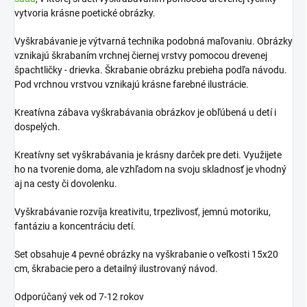
vytvoria krásne poetické obrázky.
Vyškrabávanie je výtvarná technika podobná maľovaniu. Obrázky
vznikajú škrabaním vrchnej čiernej vrstvy pomocou drevenej
špachtličky - drievka. Škrabanie obrázku prebieha podľa návodu.
Pod vrchnou vrstvou vznikajú krásne farebné ilustrácie.
Kreatívna zábava vyškrabávania obrázkov je obľúbená u detí i
dospelých.
Kreatívny set vyškrabávania je krásny darček pre deti. Využijete
ho na tvorenie doma, ale vzhľadom na svoju skladnosť je vhodný
aj na cesty či dovolenku.
Vyškrabávanie rozvíja kreativitu, trpezlivosť, jemnú motoriku,
fantáziu a koncentráciu detí.
Set obsahuje 4 pevné obrázky na vyškrabanie o veľkosti 15x20
cm, škrabacie pero a detailný ilustrovaný návod.
Odporúčaný vek od 7-12 rokov