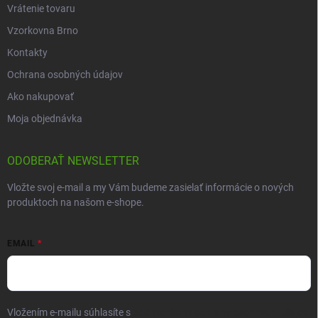
Vrátenie tovaru
Vzorkovna Brno
Kontakty
Ochrana osobných údajov
Ako nakupovať
Moja objednávka
ODOBERAŤ NEWSLETTER
Vložte svoj e-mail a my Vám budeme zasielať informácie o nových
produktoch na našom e-shope.
EMAIL
Vložením e-mailu súhlasíte s
podmienkami ochrany osobných údajov