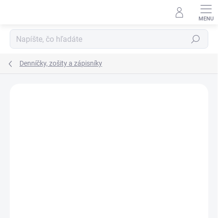
Prejsť
na
obsah
Hľadať
Denníčky, zošity a zápisníky
Podrobnosti hodnotenia
Neohodnotené
ZNAČKA:
DJECO