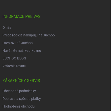
p
ä
t
i
INFORMACE PRE VÁS
e
O nás
Prečo rodičia nakupuju na Juchoo
Otestované Juchoo
Navštivte naši vzorkovnu
JUCHOO BLOG
Vrátenie tovaru
ZÁKAZNÍCKY SERVIS
Obchodné podmienky
Doprava a spôsob platby
Hodnotenie obchodu