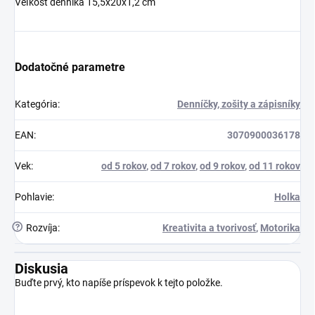
Veľkosť denníka 15,5x20x1,2 cm
Dodatočné parametre
Kategória
:
Denníčky, zošity a zápisníky
EAN
:
3070900036178
Vek
:
od 5 rokov
,
od 7 rokov
,
od 9 rokov
,
od 11 rokov
Pohlavie
:
Holka
?
Rozvíja
:
Kreativita a tvorivosť
,
Motorika
Diskusia
Buďte prvý, kto napíše príspevok k tejto položke.