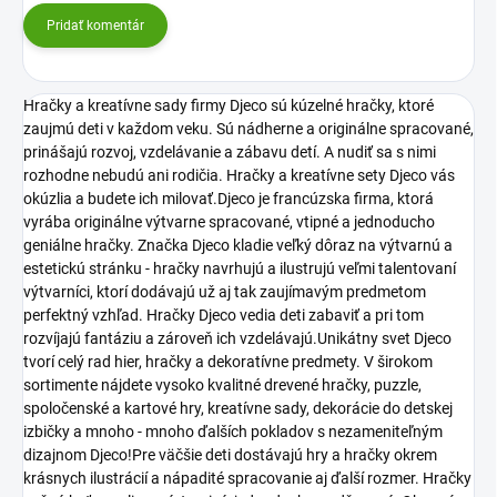
Pridať komentár
Hračky a kreatívne sady firmy Djeco sú kúzelné hračky, ktoré
zaujmú deti v každom veku. Sú nádherne a originálne spracované,
prinášajú rozvoj, vzdelávanie a zábavu detí. A nudiť sa s nimi
rozhodne nebudú ani rodičia. Hračky a kreatívne sety Djeco vás
okúzlia a budete ich milovať.Djeco je francúzska firma, ktorá
vyrába originálne výtvarne spracované, vtipné a jednoducho
geniálne hračky. Značka Djeco kladie veľký dôraz na výtvarnú a
estetickú stránku - hračky navrhujú a ilustrujú veľmi talentovaní
výtvarníci, ktorí dodávajú už aj tak zaujímavým predmetom
perfektný vzhľad. Hračky Djeco vedia deti zabaviť a pri tom
rozvíjajú fantáziu a zároveň ich vzdelávajú.Unikátny svet Djeco
tvorí celý rad hier, hračky a dekoratívne predmety. V širokom
sortimente nájdete vysoko kvalitné drevené hračky, puzzle,
spoločenské a kartové hry, kreatívne sady, dekorácie do detskej
izbičky a mnoho - mnoho ďalších pokladov s nezameniteľným
dizajnom Djeco!Pre väčšie deti dostávajú hry a hračky okrem
krásnych ilustrácií a nápadité spracovanie aj ďalší rozmer. Hračky