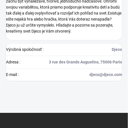
začnú byť vynaliezavé, tvorivé, jednoducho nadčasové. Ohromí
svojou variabilitou, ktorá priamo podporuje kreativitu detí a budú
tak ďalej a ďalej ovplyvňovať a rozvíjať ich pohľad na svet.Existuje
ešte nejaká hra alebo hračka, ktorá Vás doteraz nenapadla?
Djeco ju už určite vymyslelo. Hľadajte a pozorne sa pozerajte,
kreatívny svet Djeco je Vám otvorený.
Výrobná spoločnosť
:
Djeco
Adresa
:
3 rue des Grands Augustins, 75006 Paris
E-mail
:
djeco@djeco.com
Z
á