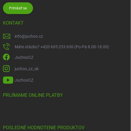
Prihlásiť sa
KONTAKT
info
@
juchoo.cz
Máte otázku? +420 605 233 630 (Po-Pá 8.00-18.00)
JuchooCZ
juchoo_cz_sk
JuchooCZ
PRIJÍMAME ONLINE PLATBY
POSLEDNÉ HODNOTENIE PRODUKTOV