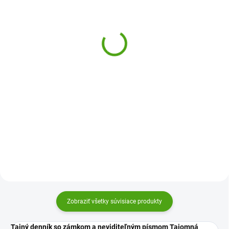
(1 KS)
(2 KS)
Djeco Tajný denník so
Djeco Nožnice pre deti
zámkom a neviditeľným
2,89 €
písmom Kendra
Do košíka
11,96 €
Detské nožnice Djeco sú vhodné
Do košíka
pre nácvik prvého strihanie.
Bezpečné nožnice s plastovou
Tajný denník Djeco so zámkom a
ochrannou špičkou budú deti
neviditeľným písmom je správny
baviť a strihanie bude radosťou.
denník pre všetky detské
tajomstvá, priania a túžby. Píšte
čokoľvek, uvidíte to len vy!
Zobraziť všetky súvisiace produkty
Tajný denník so zámkom a neviditeľným písmom Tajomná