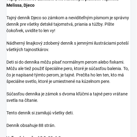
Melissa, Djeco
Tajný denník Djeco so zámkom a neviditeľným písmom je správny
denník pre všetky detské tajomstvá, priania a túžby. Píšte
čokoľvek, uvidíte to len vy!
Nádherný linajkový zdobený denník s jemnými ilustráciami poteší
všetkých tajnostkárov.
Deti si do denníka môžu písať normálnym perom alebo fixkami.
Môžu ale tiež použiť špeciálne pero, ktoré je súčasťou balenia. To,
čo je napísané týmto perom, je tajné. Prečíta ho len ten, kto má
špeciálne svetlo, ktoré je umiestnené na kúzelnom pere.
Súčasťou denníka je zámok s dvoma kľúčmi a tajné pero vrátane
svetla na čítanie.
Tento denník si zamilujú všetky deti.
Denník obsahuje 88 strán.