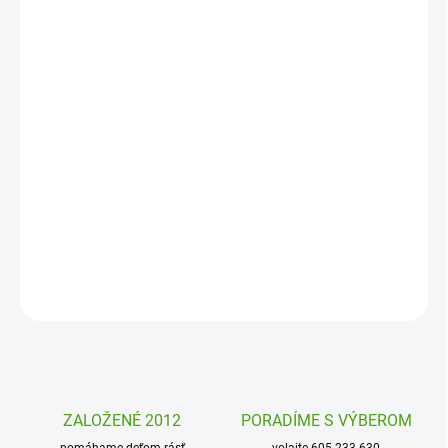
DORUČIŤ DO:
12. 8. 2026
MOŽNOSTI
DORUČENIA
−
+
Pridať do košíka
Tajný denník Djeco so zámkom a neviditeľným písmom je správny
denník pre všetky detské tajomstvá, priania a túžby. Píšte
čokoľvek, uvidíte to len vy!
DETAILNÉ INFORMÁCIE
OPÝTAŤ SA
STRÁŽIŤ
ZALOŽENÉ 2012
PORADÍME S VÝBEROM