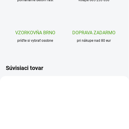
pomáhame deťom rásť
volajte 605 233 630
VZORKOVŇA BRNO
DOPRAVA ZADARMO
príďte si vybrať osobne
pri nákupe nad 80 eur
Súvisiaci tovar
DD03650
DJ09003
SKLADOM
SKLADOM