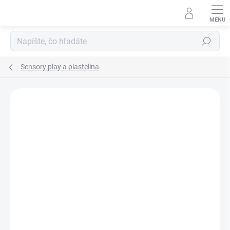
Prejsť
na
obsah
Hľadať
Sensory play a plastelina
Podrobnosti hodnotenia
Neohodnotené
ZNAČKA:
SENTOSPHERE