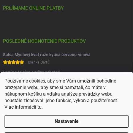
PRIJÍMAME ONLINE PLATBY
POSLEDNÉ HODNOTENIE PRODUKTOV
Salsa Mydlový kvet ruže kytica červeno-vínová
Blanka Bártů
Paní na telefonu velice ochotná
Používame cookies, aby sme Vám umožnili pohodlné
prezeranie webu, aby sme si pamätali, čo máte v
nákupnom košíku a vďaka analýze prevádzky webu
neustále zlepšovali jeho funkcie, výkon a použiteľnosť.
Viac informácií
tu
.
Heureka
Comgate
Nastavenie