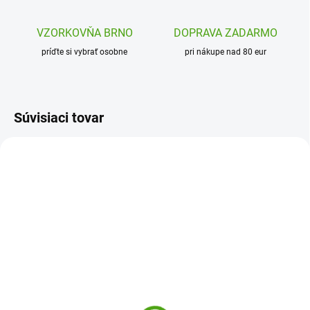
VZORKOVŇA BRNO
DOPRAVA ZADARMO
príďte si vybrať osobne
pri nákupe nad 80 eur
Súvisiaci tovar
NÁŠ TIP
LER3378
SSP8639
SKLADOM
SKLADOM
(2 KS)
(1 KS)
Learning Resources
SentoSphere Modelína
Výuková sada na
Patarev do vrecka - Sova