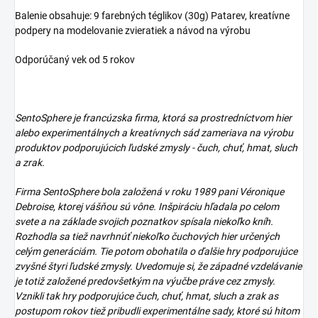
Balenie obsahuje: 9 farebných téglikov (30g) Patarev, kreatívne
podpery na modelovanie zvieratiek a návod na výrobu
Odporúčaný vek od 5 rokov
SentoSphere je francúzska firma, ktorá sa prostredníctvom hier
alebo experimentálnych a kreatívnych sád zameriava na výrobu
produktov podporujúcich ľudské zmysly - čuch, chuť, hmat, sluch
a zrak.
Firma SentoSphere bola založená v roku 1989 pani Véronique
Debroise, ktorej vášňou sú vône. Inšpiráciu hľadala po celom
svete a na základe svojich poznatkov spísala niekoľko kníh.
Rozhodla sa tiež navrhnúť niekoľko čuchových hier určených
celým generáciám. Tie potom obohatila o ďalšie hry podporujúce
zvyšné štyri ľudské zmysly. Uvedomuje si, že západné vzdelávanie
je totiž založené predovšetkým na výučbe práve cez zmysly.
Vznikli tak hry podporujúce čuch, chuť, hmat, sluch a zrak as
postupom rokov tiež pribudli experimentálne sady, ktoré sú hitom