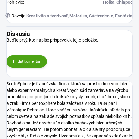
Pohlavie
:
Holka
,
Chlapec
?
Rozvíja
:
Kreativita a tvorivosť
,
Motorika
,
Sústredenie
,
Fantázia
Diskusia
Buďte prvý, kto napíše príspevok k tejto položke.
Pridať komentár
SentoSphere je francúzska firma, ktorá sa prostredníctvom hier
alebo experimentálnych a kreatívnych sád zameriava na výrobu
produktov podporujúcich ľudské zmysly - čuch, chuť, hmat, sluch
a zrak.Firma SentoSphere bola založená v roku 1989 pani
Véronique Debroise, ktorej vášňou sú vône. Inšpiráciu hľadala po
celom svete a na základe svojich poznatkov spísala niekoľko kníh.
Rozhodla sa tiež navrhnúť niekoľko čuchových hier určených
celým generáciám. Tie potom obohatila o ďalšie hry podporujúce
zvyšné štyri ľudské zmysly. Uvedomuje si, že západné vzdelávanie