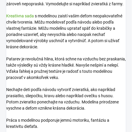
zároveň nepopraská. Vymodelujte si napríklad zvieratká z farmy.
Kreatívna sada
s modelínou zaistí vašim deťom neopakovateľné
chvíle tvorenia. Môžu modelovať podľa návodu alebo podľa
vlastnej fantázie. Môžu modelínu upratať späť do krabičky a
poriadne uzavrieť, aby nevyschla alebo naopak nechať
vymodelované výrobky uschnúť a vytvrdnúť. A potom si užívať
krásne dekorácie.
Patarev je revolučná hlina, ktorá schne na vzduchu bez praskania,
takže výsledky sú vždy krásne hladké. Navyše nešpiní a nelepí.
Vďaka ľahkej a pružnej textúre je radosť s touto modelínou
pracovať v akomkoľvek veku.
Nechajte deti podľa návodu vytvoriť zvieratká, ako napríklad
prasiatko, sliepočku, kravu alebo napríklad ovečku s husou.
Potom zvieratko ponechajte na vzduchu. Modelína prirodzene
vyschne a deťom vznikne krásna dekorácia.
Práca s modelínou podporuje jemnú motoriku, fantáziu a
kreativitu dieťaťa.