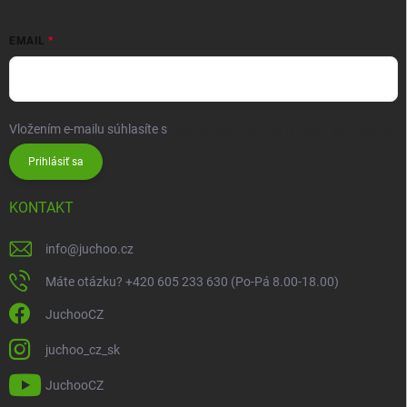
EMAIL
Vložením e-mailu súhlasíte s
podmienkami ochrany osobných údajov
Prihlásiť sa
KONTAKT
info
@
juchoo.cz
Máte otázku? +420 605 233 630 (Po-Pá 8.00-18.00)
JuchooCZ
juchoo_cz_sk
JuchooCZ