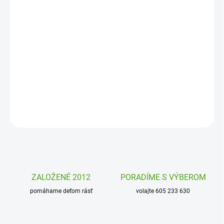
−
+
Pridať do košíka
Modelína Patarev Sentosphere je jemná a hebká modelína, s
ktorou sa krásne pracuje, tvrdne na vzduchu a zároveň
nepopraská. Vymodelujte si zvieratká.
DETAILNÉ INFORMÁCIE
OPÝTAŤ SA
STRÁŽIŤ
ZALOŽENÉ 2012
PORADÍME S VÝBEROM
pomáhame deťom rásť
volajte 605 233 630