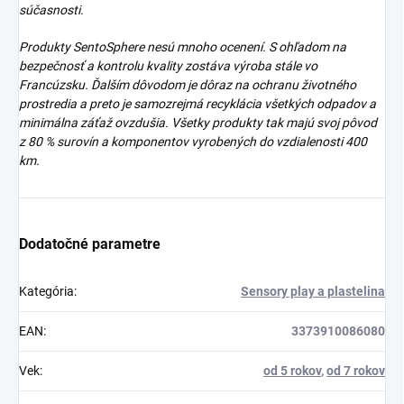
súčasnosti.
Produkty SentoSphere nesú mnoho ocenení. S ohľadom na
bezpečnosť a kontrolu kvality zostáva výroba stále vo
Francúzsku. Ďalším dôvodom je dôraz na ochranu životného
prostredia a preto je samozrejmá recyklácia všetkých odpadov a
minimálna záťaž ovzdušia. Všetky produkty tak majú svoj pôvod
z 80 % surovín a komponentov vyrobených do vzdialenosti 400
km.
Dodatočné parametre
Kategória
:
Sensory play a plastelina
EAN
:
3373910086080
Vek
:
od 5 rokov
,
od 7 rokov