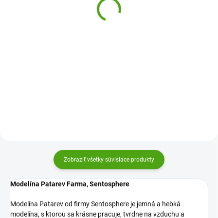
triedenie Rainbow
6,10 €
27,02 €
Do košíka
Do košíka
Modelína do vrecka Patarev
Sentosphere je vhodná ako
Sada na triedenie Rainbow od
darček. Z jemnej modelíny
Learning Resources je zábavná
vymodelujete výrobok a necháte
vzdelávacia hračka na učenie
ho uschnúť. Nepopraská a
farieb, tvarov, prvého počítania aj
zostane krásny.
podporu jemnej motoriky a
logiky. Pomocou pinzety...
Zobraziť všetky súvisiace produkty
Modelína Patarev Farma, Sentosphere
Modelína Patarev od firmy Sentosphere je jemná a hebká
modelína, s ktorou sa krásne pracuje, tvrdne na vzduchu a