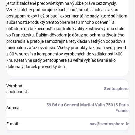
je totiž založené predovšetkým na výučbe práve cez zmysly.
Vznikli tak hry podporujúce čuch, chuť, hmat, sluch a zrak as
postupom rokov tiež pribudli experimentálne sady, ktoré sú hitom
súčasnosti.Produkty SentoSphere nesú mnoho ocenení. S
ohľadom na bezpečnosť a kontrolu kvality zostáva výroba stále
vo Francúzsku. Ďalším dôvodom je dôraz na ochranu životného
prostredia a preto je samozrejmá recyklácia všetkých odpadov a
minimálna záťaž ovzdušia. Všetky produkty tak majú svoj pôvod
z 80 % surovín a komponentov vyrobených do vzdialenosti 400
km. Kreatívne sady SentoSphere sú veľmi vyhľadávané ako
dokonalý darček pre všetky deti.
Výrobná
Sentosphere
spoločnosť
:
59 Bd du General Martial Valin 75015 Paris
Adresa
:
France
E-mail
:
sav@sentosphere.fr