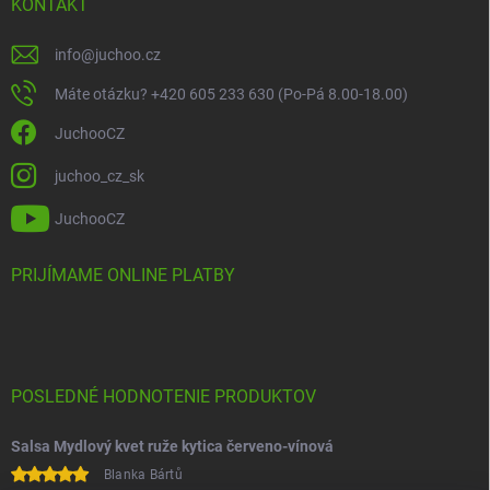
KONTAKT
info
@
juchoo.cz
Máte otázku? +420 605 233 630 (Po-Pá 8.00-18.00)
JuchooCZ
juchoo_cz_sk
JuchooCZ
PRIJÍMAME ONLINE PLATBY
POSLEDNÉ HODNOTENIE PRODUKTOV
Salsa Mydlový kvet ruže kytica červeno-vínová
Blanka Bártů