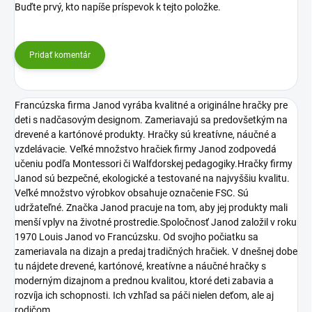
Buďte prvý, kto napíše príspevok k tejto položke.
Pridať komentár
Francúzska firma Janod vyrába kvalitné a originálne hračky pre
deti s nadčasovým designom. Zameriavajú sa predovšetkým na
drevené a kartónové produkty. Hračky sú kreatívne, náučné a
vzdelávacie. Veľké množstvo hračiek firmy Janod zodpovedá
učeniu podľa Montessori či Walfdorskej pedagogiky.Hračky firmy
Janod sú bezpečné, ekologické a testované na najvyššiu kvalitu.
Veľké množstvo výrobkov obsahuje označenie FSC. Sú
udržateľné. Značka Janod pracuje na tom, aby jej produkty mali
menší vplyv na životné prostredie.Spoločnosť Janod založil v roku
1970 Louis Janod vo Francúzsku. Od svojho počiatku sa
zameriavala na dizajn a predaj tradičných hračiek. V dnešnej dobe
tu nájdete drevené, kartónové, kreatívne a náučné hračky s
moderným dizajnom a prednou kvalitou, ktoré deti zabavia a
rozvíja ich schopnosti. Ich vzhľad sa páči nielen deťom, ale aj
rodičom.