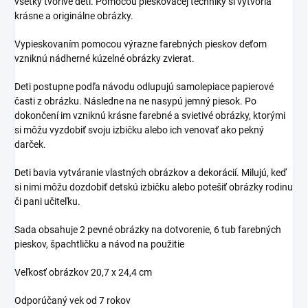
všetky tvorivé deti. Pomocou pieskovacej techniky si vytvoria
krásne a originálne obrázky.
Vypieskovaním pomocou výrazne farebných pieskov deťom
vzniknú nádherné kúzelné obrázky zvierat.
Deti postupne podľa návodu odlupujú samolepiace papierové
časti z obrázku. Následne na ne nasypú jemný piesok. Po
dokončení im vzniknú krásne farebné a svietivé obrázky, ktorými
si môžu vyzdobiť svoju izbičku alebo ich venovať ako pekný
darček.
Deti bavia vytváranie vlastných obrázkov a dekorácií. Milujú, keď
si nimi môžu dozdobiť detskú izbičku alebo potešiť obrázky rodinu
či pani učiteľku.
Sada obsahuje 2 pevné obrázky na dotvorenie, 6 tub farebných
pieskov, špachtličku a návod na použitie
Veľkosť obrázkov 20,7 x 24,4 cm
Odporúčaný vek od 7 rokov