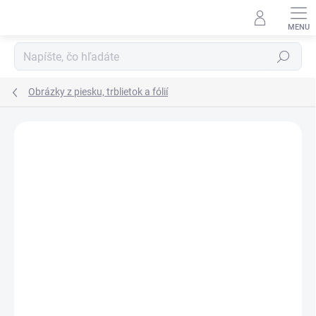
Prejsť
na
obsah
Hľadať
Obrázky z piesku, trblietok a fólií
Podrobnosti hodnotenia
Neohodnotené
ZNAČKA:
JANOD