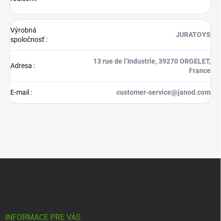
Výrobná
JURATOYS
spoločnosť
:
13 rue de l’Industrie, 39270 ORGELET,
Adresa
:
France
E-mail
:
customer-service@janod.com
Z
á
p
ä
t
i
INFORMACE PRE VÁS