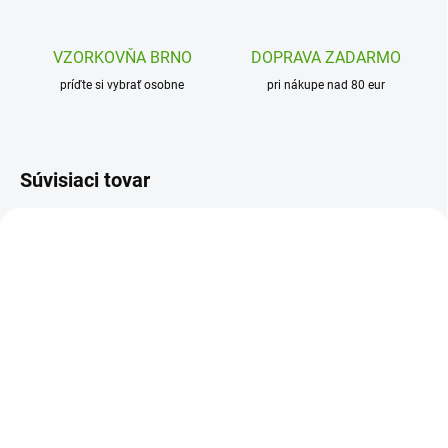
VZORKOVŇA BRNO
DOPRAVA ZADARMO
príďte si vybrať osobne
pri nákupe nad 80 eur
Súvisiaci tovar
SSP8807
J07991
SKLADOM
SKLADOM
(1 KS)
(1 KS)
SentoSphere Obrázky z
Janod Obrázky z
piesku Zvieratá z farmy
fluorescenčných pieskov