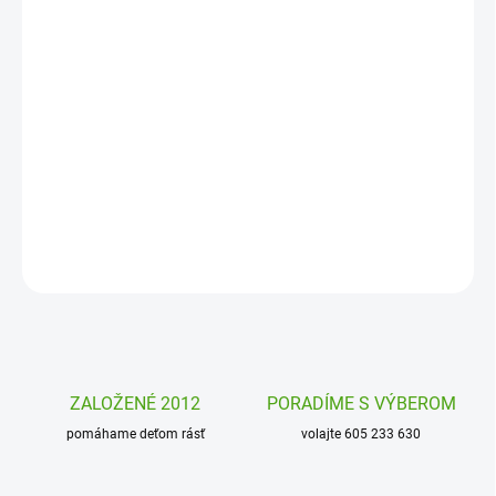
DORUČENIA
−
+
Pridať do košíka
Kreatívna sada
obrázky z pieskov Savana od firmy Janod zabaví
všetky tvorivé deti. Pomocou pieskovacej techniky si vytvoria
krásne a originálne obrázky.
DETAILNÉ INFORMÁCIE
OPÝTAŤ SA
STRÁŽIŤ
ZALOŽENÉ 2012
PORADÍME S VÝBEROM
pomáhame deťom rásť
volajte 605 233 630