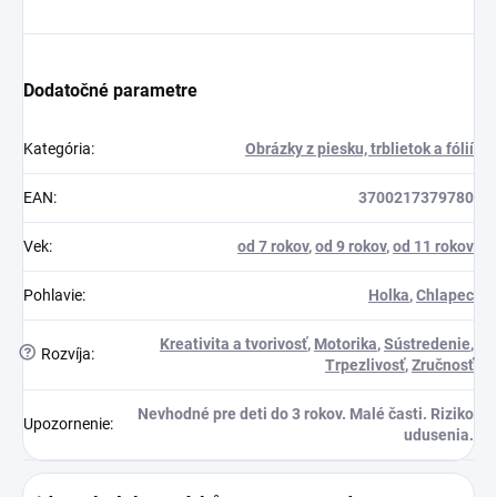
Dodatočné parametre
Kategória
:
Obrázky z piesku, trblietok a fólií
EAN
:
3700217379780
Vek
:
od 7 rokov
,
od 9 rokov
,
od 11 rokov
Pohlavie
:
Holka
,
Chlapec
Kreativita a tvorivosť
,
Motorika
,
Sústredenie
,
?
Rozvíja
:
Trpezlivosť
,
Zručnosť
Nevhodné pre deti do 3 rokov. Malé časti. Riziko
Upozornenie
:
udusenia.