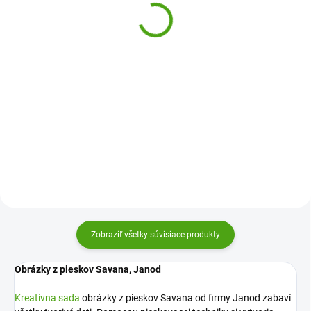
Motýle
18,11 €
12,33 €
Do košíka
Do košíka
Obrázky z piesku Zvieratá z farmy
Sentosphere je originálna
Kreatívna sada obrázky z
výtvarná sada s pieskami, z
fluorescenčných pieskov Motýle
ktorých si deti vytvoria vlastné
od firmy Janod zabavia všetky
pieskované obrázky. Zábava
tvorivé deti. Pomocou
začína!
kreatívneho pieskovania si
vytvoria krásne obrázky.
Zobraziť všetky súvisiace produkty
Obrázky z pieskov Savana, Janod
Kreatívna sada
obrázky z pieskov Savana od firmy Janod zabaví