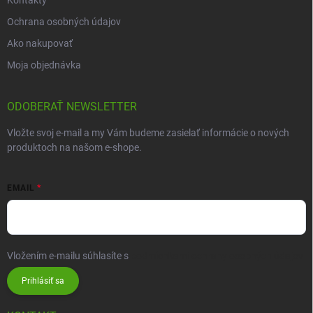
Ochrana osobných údajov
Ako nakupovať
Moja objednávka
ODOBERAŤ NEWSLETTER
Vložte svoj e-mail a my Vám budeme zasielať informácie o nových
produktoch na našom e-shope.
EMAIL
Vložením e-mailu súhlasíte s
podmienkami ochrany osobných údajov
Prihlásiť sa