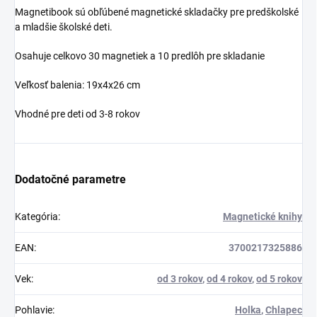
Magnetibook sú obľúbené magnetické skladačky pre predškolské
a mladšie školské deti.
Osahuje celkovo 30 magnetiek a 10 predlôh pre skladanie
Veľkosť balenia: 19x4x26 cm
Vhodné pre deti od 3-8 rokov
Dodatočné parametre
Kategória
:
Magnetické knihy
EAN
:
3700217325886
Vek
:
od 3 rokov
,
od 4 rokov
,
od 5 rokov
Pohlavie
:
Holka
,
Chlapec