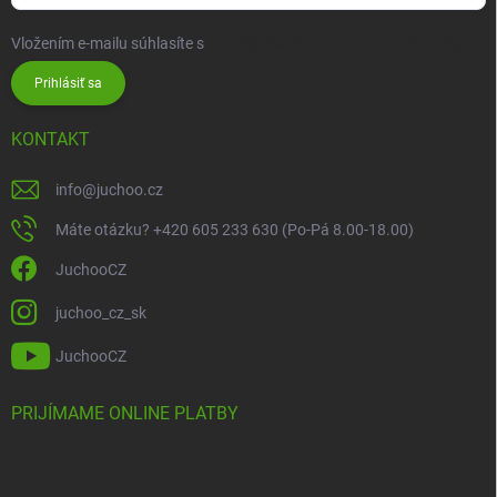
Vložením e-mailu súhlasíte s
podmienkami ochrany osobných údajov
Prihlásiť sa
KONTAKT
info
@
juchoo.cz
Máte otázku? +420 605 233 630 (Po-Pá 8.00-18.00)
JuchooCZ
juchoo_cz_sk
JuchooCZ
PRIJÍMAME ONLINE PLATBY