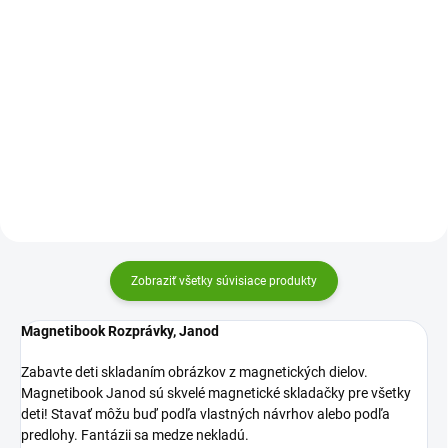
Do košíka
Do košíka
Magnetistories od Janod je
Zabavte deti skladaním obrázkov
rozkladacia magnetická kniha
z magnetických dílů.Magnetibook
plná príbehov. Otvorte ju a
Janod sú skvelé magnetické
zostavte si vlastný príbeh z
skladačky! Stavať môžete podľa
priložených magnetiek. O čom
vlastných návrhov či predlohy.
rozpráva?
Zobraziť všetky súvisiace produkty
Magnetibook Rozprávky, Janod
Zabavte deti skladaním obrázkov z magnetických dielov.
Magnetibook Janod sú skvelé magnetické skladačky pre všetky
deti! Stavať môžu buď podľa vlastných návrhov alebo podľa
predlohy. Fantázii sa medze nekladú.