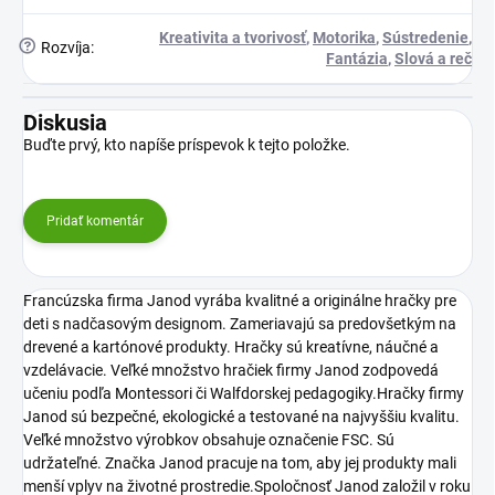
Kreativita a tvorivosť
,
Motorika
,
Sústredenie
,
?
Rozvíja
:
Fantázia
,
Slová a reč
Diskusia
Buďte prvý, kto napíše príspevok k tejto položke.
Pridať komentár
Francúzska firma Janod vyrába kvalitné a originálne hračky pre
deti s nadčasovým designom. Zameriavajú sa predovšetkým na
drevené a kartónové produkty. Hračky sú kreatívne, náučné a
vzdelávacie. Veľké množstvo hračiek firmy Janod zodpovedá
učeniu podľa Montessori či Walfdorskej pedagogiky.Hračky firmy
Janod sú bezpečné, ekologické a testované na najvyššiu kvalitu.
Veľké množstvo výrobkov obsahuje označenie FSC. Sú
udržateľné. Značka Janod pracuje na tom, aby jej produkty mali
menší vplyv na životné prostredie.Spoločnosť Janod založil v roku