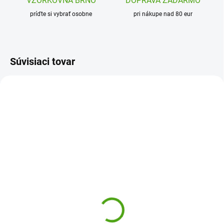
VZORKOVŇA BRNO
DOPRAVA ZADARMO
príďte si vybrať osobne
pri nákupe nad 80 eur
Súvisiaci tovar
J05454
J02720
SKLADOM
SKLADOM
(1 KS)
(1 KS)
Janod Magnetistories Na
Janod Magnetibook
stavbe
Moduloform
10,27 €
20,58 €