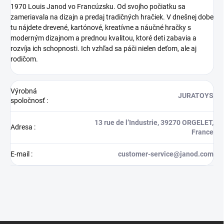
1970 Louis Janod vo Francúzsku. Od svojho počiatku sa
zameriavala na dizajn a predaj tradičných hračiek. V dnešnej dobe
tu nájdete drevené, kartónové, kreatívne a náučné hračky s
moderným dizajnom a prednou kvalitou, ktoré deti zabavia a
rozvíja ich schopnosti. Ich vzhľad sa páči nielen deťom, ale aj
rodičom.
Výrobná
JURATOYS
spoločnosť
:
13 rue de l’Industrie, 39270 ORGELET,
Adresa
:
France
E-mail
:
customer-service@janod.com