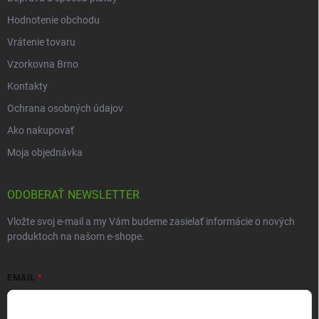
Hodnotenie obchodu
Vrátenie tovaru
Vzorkovna Brno
Kontakty
Ochrana osobných údajov
Ako nakupovať
Moja objednávka
ODOBERAŤ NEWSLETTER
Vložte svoj e-mail a my Vám budeme zasielať informácie o nových
produktoch na našom e-shope.
EMAIL