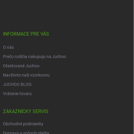
Z
á
p
ä
t
i
INFORMACE PRE VÁS
e
O nás
Prečo rodičia nakupuju na Juchoo
Otestované Juchoo
Navštivte naši vzorkovnu
JUCHOO BLOG
Vrátenie tovaru
ZÁKAZNÍCKY SERVIS
Obchodné podmienky
Doprava a spôsob platby