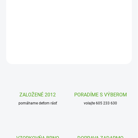
−
+
Pridať do košíka
Zabavte deti skladaním obrázkov z magnetických
dílů.Magnetibook Janod sú skvelé magnetické skladačky! Stavať
môžete podľa vlastných návrhov či predlohy.
DETAILNÉ INFORMÁCIE
OPÝTAŤ SA
STRÁŽIŤ
ZALOŽENÉ 2012
PORADÍME S VÝBEROM
pomáhame deťom rásť
volajte 605 233 630