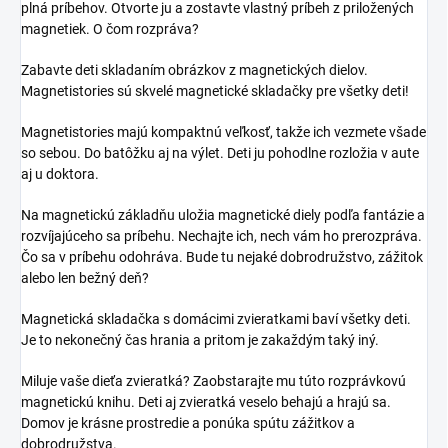
plná príbehov. Otvorte ju a zostavte vlastný príbeh z priložených
magnetiek. O čom rozpráva?
Zabavte deti skladaním obrázkov z magnetických dielov.
Magnetistories sú skvelé magnetické skladačky pre všetky deti!
Magnetistories majú kompaktnú veľkosť, takže ich vezmete všade
so sebou. Do batôžku aj na výlet. Deti ju pohodlne rozložia v aute
aj u doktora.
Na magnetickú základňu uložia magnetické diely podľa fantázie a
rozvíjajúceho sa príbehu. Nechajte ich, nech vám ho prerozpráva.
Čo sa v príbehu odohráva. Bude tu nejaké dobrodružstvo, zážitok
alebo len bežný deň?
Magnetická skladačka s domácimi zvieratkami baví všetky deti.
Je to nekonečný čas hrania a pritom je zakaždým taký iný.
Miluje vaše dieťa zvieratká? Zaobstarajte mu túto rozprávkovú
magnetickú knihu. Deti aj zvieratká veselo behajú a hrajú sa.
Domov je krásne prostredie a ponúka spútu zážitkov a
dobrodružstva.