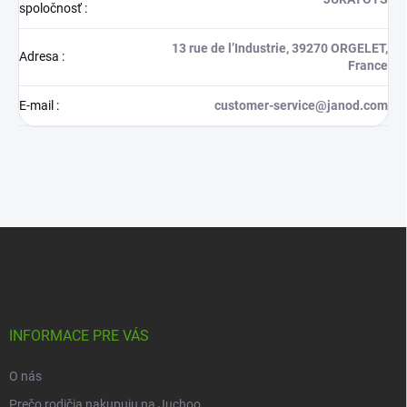
spoločnosť
:
13 rue de l’Industrie, 39270 ORGELET,
Adresa
:
France
E-mail
:
customer-service@janod.com
Z
á
p
ä
t
i
INFORMACE PRE VÁS
e
O nás
Prečo rodičia nakupuju na Juchoo