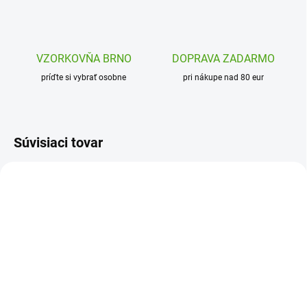
VZORKOVŇA BRNO
DOPRAVA ZADARMO
príďte si vybrať osobne
pri nákupe nad 80 eur
Súvisiaci tovar
DJ03089
J02597
SKLADOM
ODOSLANIE DO 7 DNÍ
(2 KS)
Janod Magnetibook
Djeco Magnetická hra