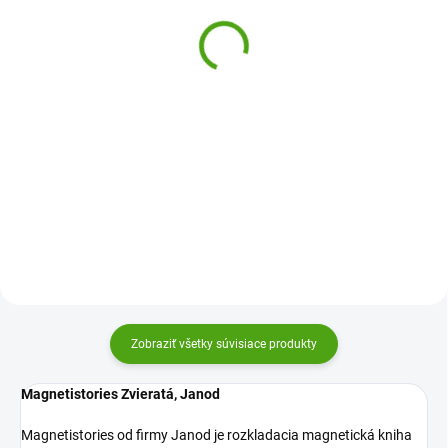
Povolanie
Domček s magnetmi
20,58 €
23,51 €
Do košíka
Do košíka
Zabavte deti skladaním obrázkov
Magnetická hra Domček s
z magnetických dielov.
magnetmi od Djeco je kreatívna
Magnetibook Janod sú skvelé
hračka pre deti od 3 rokov, s
magnetické skladačky! Stavať
ktorou sa môžu hrať s drevenými
môžete podľa vlastných návrhov
magnetmi a vytvárať izby a
či predlohy.
príbehy v dome a to doma aj na...
Zobraziť všetky súvisiace produkty
Magnetistories Zvieratá, Janod
Magnetistories od firmy Janod je rozkladacia magnetická kniha