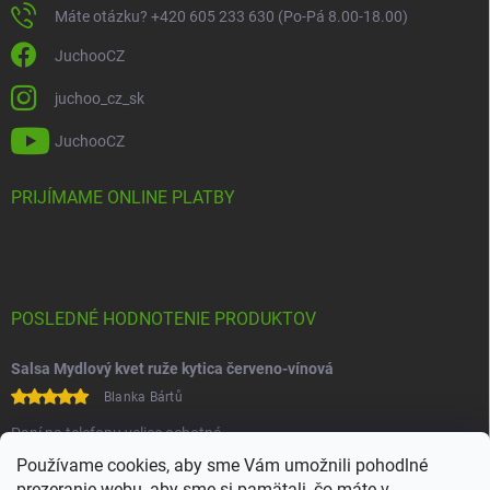
Máte otázku? +420 605 233 630 (Po-Pá 8.00-18.00)
JuchooCZ
juchoo_cz_sk
JuchooCZ
PRIJÍMAME ONLINE PLATBY
POSLEDNÉ HODNOTENIE PRODUKTOV
Salsa Mydlový kvet ruže kytica červeno-vínová
Blanka Bártů
Paní na telefonu velice ochotná
Používame cookies, aby sme Vám umožnili pohodlné
prezeranie webu, aby sme si pamätali, čo máte v