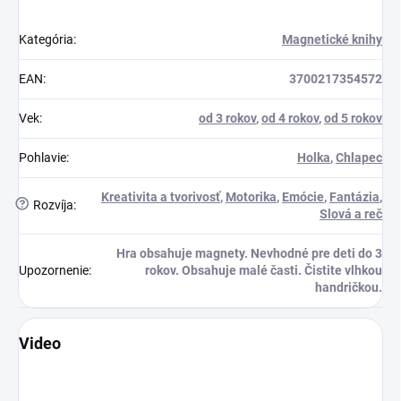
Kategória
:
Magnetické knihy
EAN
:
3700217354572
Vek
:
od 3 rokov
,
od 4 rokov
,
od 5 rokov
Pohlavie
:
Holka
,
Chlapec
Kreativita a tvorivosť
,
Motorika
,
Emócie
,
Fantázia
,
?
Rozvíja
:
Slová a reč
Hra obsahuje magnety. Nevhodné pre deti do 3
Upozornenie
:
rokov. Obsahuje malé časti. Čistite vlhkou
handričkou.
Video