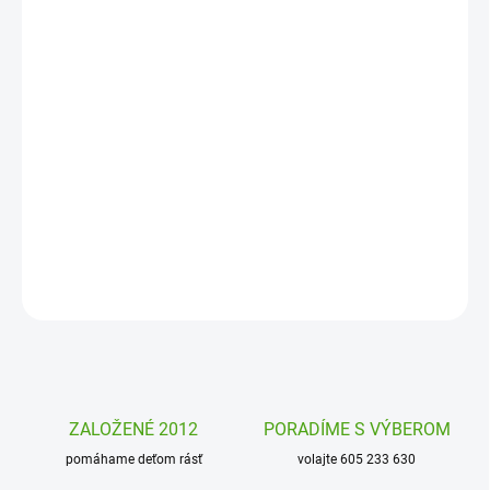
MOŽNOSTI
DORUČENIA
−
+
Pridať do košíka
Magnetistories od Janod je rozkladacia magnetická kniha plná
príbehov. Otvorte ju a zostavte si vlastný príbeh z priložených
magnetiek. O čom rozpráva?
DETAILNÉ INFORMÁCIE
OPÝTAŤ SA
STRÁŽIŤ
ZALOŽENÉ 2012
PORADÍME S VÝBEROM
pomáhame deťom rásť
volajte 605 233 630