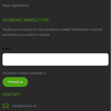
Moja objednávka
ODOBERAŤ NEWSLETTER
Vložte svoj e-mail a my Vám budeme zasielať informácie o nových
produktoch na našom e-shope.
EMAIL
Vložením e-mailu súhlasíte s
podmienkami ochrany osobných údajov
Prihlásiť sa
KONTAKT
info
@
juchoo.cz