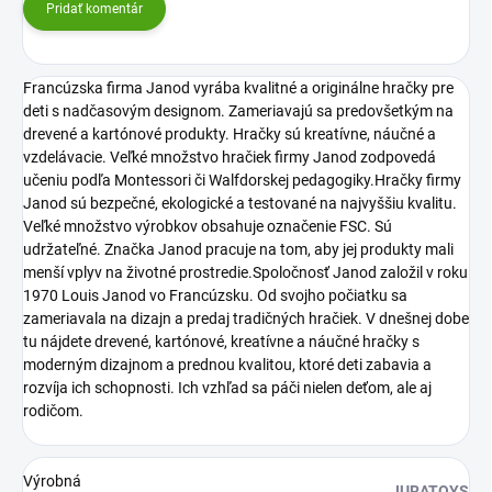
Pridať komentár
Francúzska firma Janod vyrába kvalitné a originálne hračky pre
deti s nadčasovým designom. Zameriavajú sa predovšetkým na
drevené a kartónové produkty. Hračky sú kreatívne, náučné a
vzdelávacie. Veľké množstvo hračiek firmy Janod zodpovedá
učeniu podľa Montessori či Walfdorskej pedagogiky.Hračky firmy
Janod sú bezpečné, ekologické a testované na najvyššiu kvalitu.
Veľké množstvo výrobkov obsahuje označenie FSC. Sú
udržateľné. Značka Janod pracuje na tom, aby jej produkty mali
menší vplyv na životné prostredie.Spoločnosť Janod založil v roku
1970 Louis Janod vo Francúzsku. Od svojho počiatku sa
zameriavala na dizajn a predaj tradičných hračiek. V dnešnej dobe
tu nájdete drevené, kartónové, kreatívne a náučné hračky s
moderným dizajnom a prednou kvalitou, ktoré deti zabavia a
rozvíja ich schopnosti. Ich vzhľad sa páči nielen deťom, ale aj
rodičom.
Výrobná
JURATOYS