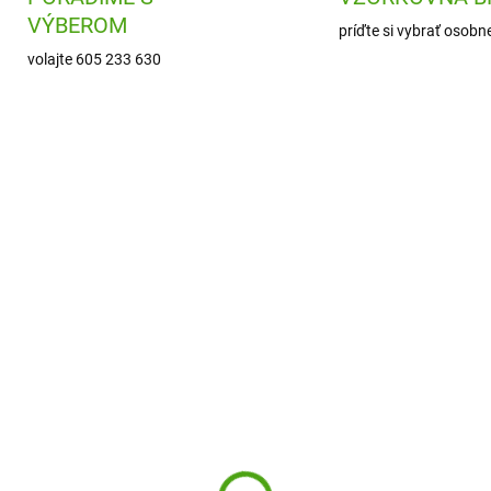
VÝBEROM
príďte si vybrať osobn
volajte 605 233 630
MD4066
DD0
SKLADOM
SKL
(1 KS)
(
Deer Hodvábne
Djeco Tajný denník so
kové pastely 12 ks
zámkom a neviditeľn