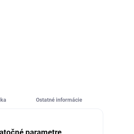
m a
vny
šte
čka
Ostatné informácie
atočné parametre