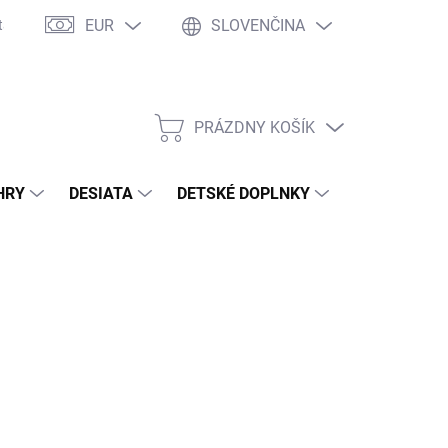
EUR
SLOVENČINA
takty
Ochrana osobných údajov
Ako nakupovať
Moja objed
PRÁZDNY KOŠÍK
NÁKUPNÝ
KOŠÍK
HRY
DESIATA
DETSKÉ DOPLNKY
PRE DOSPEL
2026
MOŽNOSTI DORUČENIA