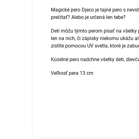
Magické pero Djeco je tajné pero s nev
prečítať? Alebo je určená len tebe?
Deti môžu týmto perom písať na všetky pa
len na nich, či zápisky niekomu ukážu a
zistíte pomocou UV svetla, ktoré je zab
Kúzelné pero nadchne všetky deti, dievč
Veľkosť pera 13 cm