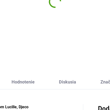
písmom Kendra
45 €
11,96 €
Do košíka
Do košíka
kusov hodvábnych voskových
elov od Mideer zaistí
Tajný denník Djeco so zámko
točný pôžitok z maľovania.
neviditeľným písmom je sprá
e farby v mnohých odtieňoch
denník pre všetky detské
ôžu vykúzliť dokonalé
tajomstvá, priania a túžby. Pí
ázky.
čokoľvek, uvidíte to len vy!
Hodnotenie
Diskusia
Zna
m Lucille, Djeco
Dod