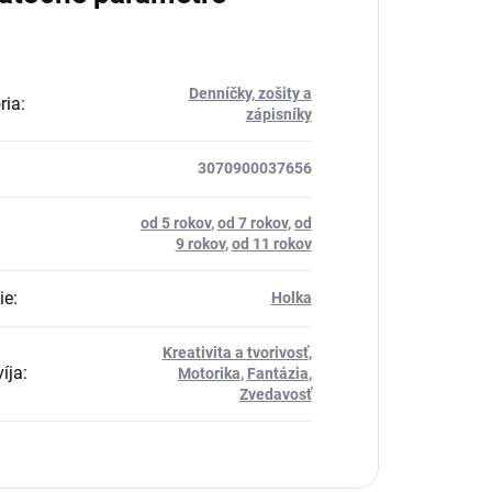
Denníčky, zošity a
ria
:
zápisníky
3070900037656
od 5 rokov
,
od 7 rokov
,
od
9 rokov
,
od 11 rokov
ie
:
Holka
Kreativita a tvorivosť
,
íja
:
Motorika
,
Fantázia
,
Zvedavosť