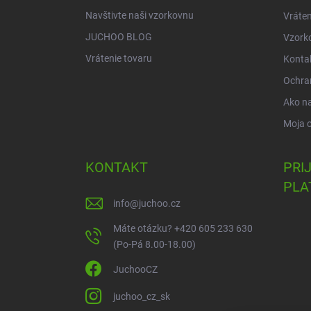
Navštivte naši vzorkovnu
Vráten
JUCHOO BLOG
Vzork
Vrátenie tovaru
Konta
Ochra
Ako n
Moja 
KONTAKT
PRI
PLA
info
@
juchoo.cz
Máte otázku? +420 605 233 630
(Po-Pá 8.00-18.00)
JuchooCZ
juchoo_cz_sk