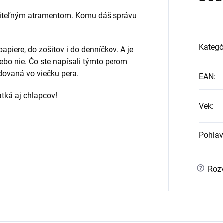
iditeľným atramentom. Komu dáš správu
Kategó
piere, do zošitov i do denníčkov. A je
lebo nie. Čo ste napísali týmto perom
udovaná vo viečku pera.
EAN
:
atká aj chlapcov!
Vek
:
Pohlav
?
Rozv