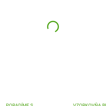
−
+
Magické pero Djeco je tajné
správu prečítať?
DETAILNÉ INFORMÁCIE
PORADÍME S
VZORKOVŇA B