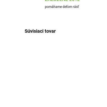
pomáhame deťom rásť
Súvisiaci tovar
DJ09003
SKLADOM
(2 KS)
Djeco Nožnice pre deti
Mi
vos