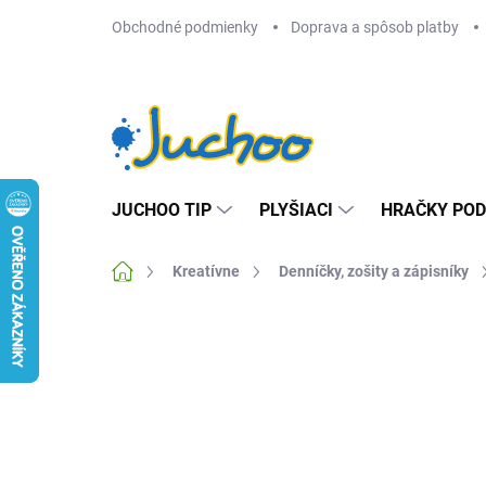
Prejsť
Obchodné podmienky
Doprava a spôsob platby
na
obsah
JUCHOO TIP
PLYŠIACI
HRAČKY POD
Domov
Kreatívne
Denníčky, zošity a zápisníky
Neohodnotené
Podrobnosti hodnotenia