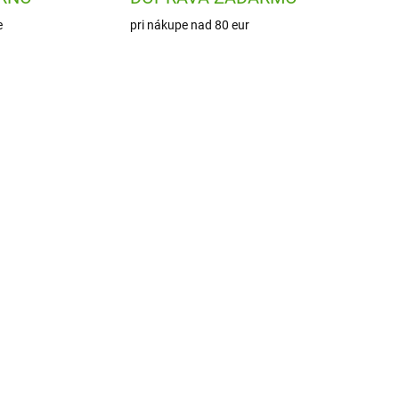
e
pri nákupe nad 80 eur
3650
ADOM
1 KS)
ým