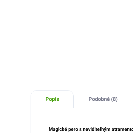
2,89 €
9,
Do košíka
Detské nožnice Djeco sú vhodné
pre nácvik prvého strihanie.
12 
Bezpečné nožnice s plastovou
past
ochrannou špičkou budú deti
sku
baviť a strihanie bude radosťou.
Sýt
pom
obr
Popis
Podobné (8)
Magické pero s neviditeľným atramento