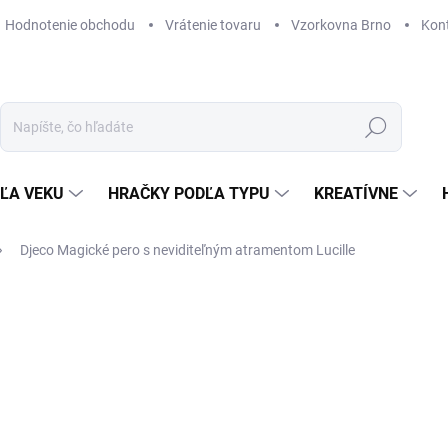
Hodnotenie obchodu
Vrátenie tovaru
Vzorkovna Brno
Kon
Hľadať
ĽA VEKU
HRAČKY PODĽA TYPU
KREATÍVNE
Djeco Magické pero s neviditeľným atramentom Lucille
ZNAČKA:
DJECO
4,54 €
Jednotková
SKLADOM
(1 KS)
cena:
MÔŽEME DORUČIŤ DO:
12. 8. 