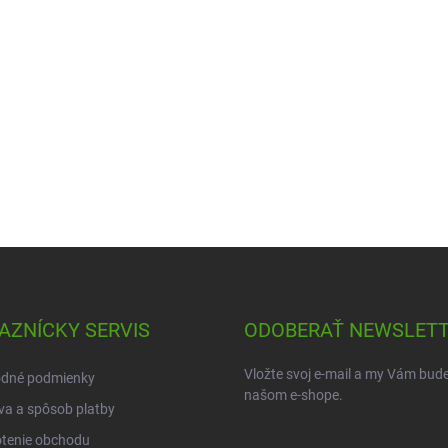
AZNÍCKY SERVIS
ODOBERAŤ NEWSLET
Vložte svoj e-mail a my Vám bud
dné podmienky
našom e-shope.
a a spôsob platby
tenie obchodu