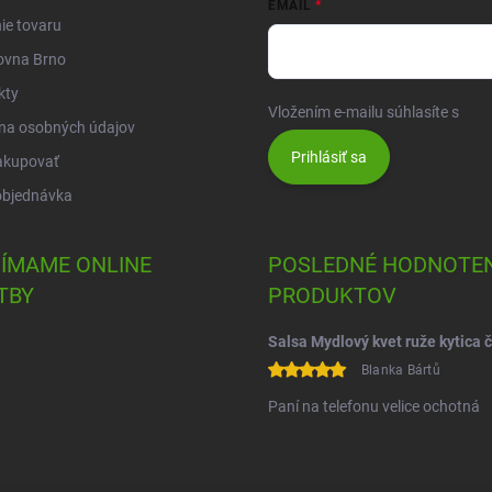
EMAIL
ie tovaru
ovna Brno
kty
Vložením e-mailu súhlasíte s
pod
na osobných údajov
Prihlásiť sa
akupovať
objednávka
JÍMAME ONLINE
POSLEDNÉ HODNOTEN
TBY
PRODUKTOV
Blanka Bártů
Paní na telefonu velice ochotná