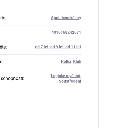
rie
:
Společenské hry
4010168242071
ěte
:
od 7 let
,
od 9 let
,
od 11 let
í
:
Holka
,
Kluk
Logické myšlení
,
 schopností
:
Soustředění