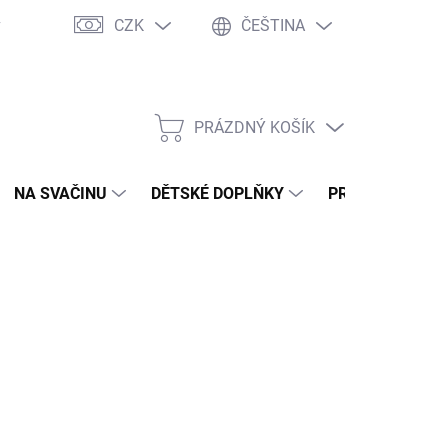
CZK
ČEŠTINA
y
Ochrana osobních údajů
Jak nakupovat
Moje objednávka
PRÁZDNÝ KOŠÍK
NÁKUPNÍ
KOŠÍK
NA SVAČINU
DĚTSKÉ DOPLŇKY
PRO DOSPĚLÉ
2026
MOŽNOSTI DORUČENÍ