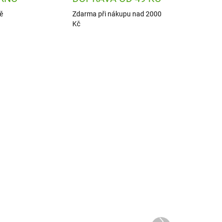
ě
Zdarma při nákupu nad 2000
Kč
5101
DJ05139
ADEM
SKLADEM
1 KS)
(1 KS)
Djeco Karetní hra Bata-
Mňau
Další