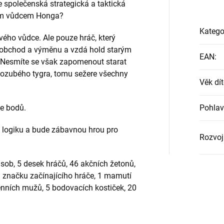
 společenská strategická a taktická
vým vůdcem Honga?
Katego
ého vůdce. Ale pouze hráč, který
e obchod a výměnu a vzdá hold starým
EAN
:
 Nesmíte se však zapomenout starat
lozubého tygra, tomu sežere všechny
Věk dít
ce bodů.
Pohlav
i a logiku a bude zábavnou hrou pro
Rozvoj
ásob, 5 desek hráčů, 46 akčních žetonů,
1 značku začínajícího hráče, 1 mamutí
enních mužů, 5 bodovacích kostiček, 20