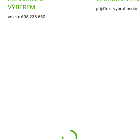
VÝBĚREM
přijďte si vybrat osobn
volejte 605 233 630
DJ05060
DJ0
SKLADEM
SKL
(1 KS)
(
co Karetní hra Malé
Djeco Karetní hra
bky
Kvarteto Mini Family