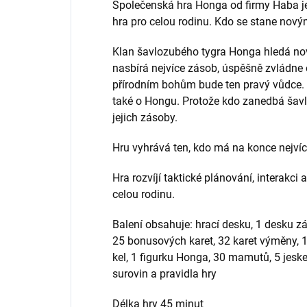
Společenská hra Honga od firmy Haba je
hra pro celou rodinu. Kdo se stane no
Klan šavlozubého tygra Honga hledá nov
nasbírá nejvíce zásob, úspěšně zvládn
přírodním bohům bude ten pravý vůdce.
také o Hongu. Protože kdo zanedbá šav
jejich zásoby.
Hru vyhrává ten, kdo má na konce nejví
Hra rozvíjí taktické plánování, interakc
celou rodinu.
Balení obsahuje: hrací desku, 1 desku z
25 bonusových karet, 32 karet výměny, 
kel, 1 figurku Honga, 30 mamutů, 5 jesk
surovin a pravidla hry
Délka hry 45 minut