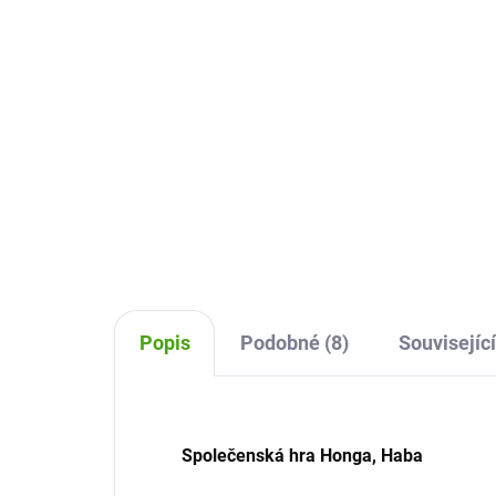
230 Kč
25
Do košíku
Karetní hra Tip Top Clap Djeco je
Kare
zábavná hra plná pantomimy,
Mal
gest a smíchu. Hráči postupně
pos
opakují stále delší řetězec pohybů
prav
a zvuků, procvičují paměť i
rybi
soustředění a baví se...
Popis
Podobné (8)
Související
Společenská hra Honga, Haba