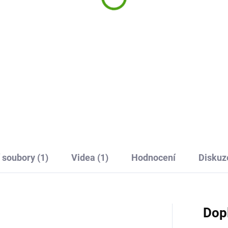
5 Kč
230 Kč
Do košíku
Do košíku
tní hra pro nejmenší hráče
Karetní hra Mini Family Djeco 
á rybky od Djeco je zábavná
graficky krásně zpracované
třehová hra s jednoduchými
kvarteto. Má jednoduchá
idly. Kdo poskládá nejvíce
pravidla, zvládnou ho již nejm
ček?
hráči a dobře se při hře zabaví
 soubory (1)
Videa (1)
Hodnocení
Diskuz
Dop