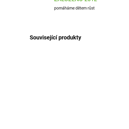
pomáháme dětem růst
Související produkty
NOVINKA
DJ05120
SKLADEM
(2 KS)
Djeco Karetní hra Tip Top
Dje
Clap
ry