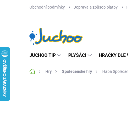
Přejít
Obchodní podmínky
Doprava a způsob platby
na
obsah
JUCHOO TIP
PLYŠÁCI
HRAČKY DLE 
Domů
Hry
Společenské hry
Haba Společe
Neohodnoceno
Podrobnosti hodnocení
Z