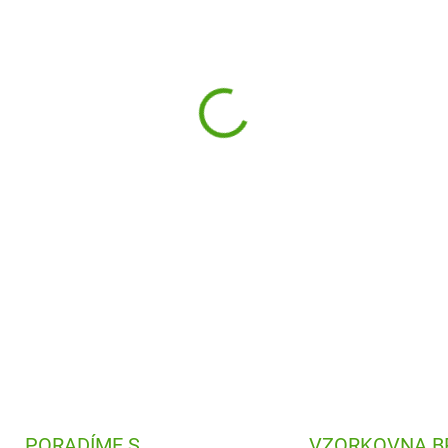
−
+
Společenská hra Honga od Ha
celou rodinu. Kdo se stane
DETAILNÍ INFORMACE
PORADÍME S
VZORKOVNA B