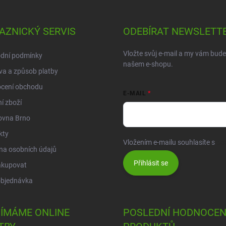
AZNICKÝ SERVIS
ODEBÍRAT NEWSLETT
Vložte svůj e-mail a my vám bud
dní podmínky
našem e-shopu.
a a způsob platby
cení obchodu
E-MAIL
í zboží
ovna Brno
kty
Vložením e-mailu souhlasíte s
po
na osobních údajů
Přihlásit se
akupovat
objednávka
JÍMÁME ONLINE
POSLEDNÍ HODNOCEN