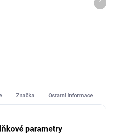
produkt
230 Kč
Do košíku
je
Bata-Mňau Djeco je zábavná a
roztomilá karetní hra pro děti od 3
let. Má jednouchá pravidla, je
enší
vtipná, plná koček i kočiček a
.
ideální na doma i na
cesty. Vyhrává ten, kdo...
e
Značka
Ostatní informace
lňkové parametry