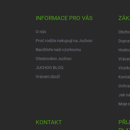
á
p
a
INFORMACE PRO VÁS
ZÁK
t
í
O nás
Obcho
Proč rodiče nakupují na Juchoo
Doprav
Navštivte naši vzorkovnu
Hodno
Otestováno Juchoo
Vrácen
JUCHOO BLOG
Vzork
Vrácení zboží
Konta
Ochra
Jak n
Moje 
KONTAKT
PŘI