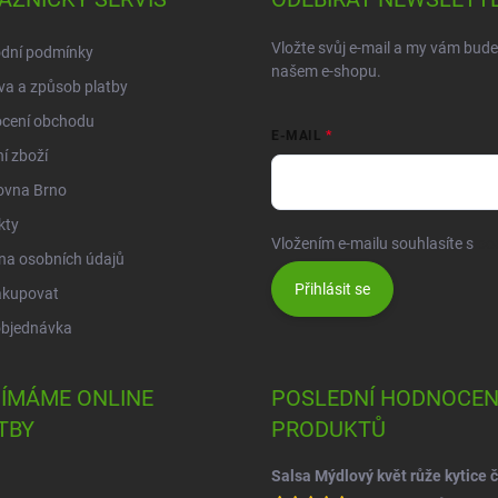
Vložte svůj e-mail a my vám bud
dní podmínky
našem e-shopu.
a a způsob platby
cení obchodu
E-MAIL
í zboží
ovna Brno
kty
Vložením e-mailu souhlasíte s
po
na osobních údajů
Přihlásit se
akupovat
objednávka
JÍMÁME ONLINE
POSLEDNÍ HODNOCEN
TBY
PRODUKTŮ