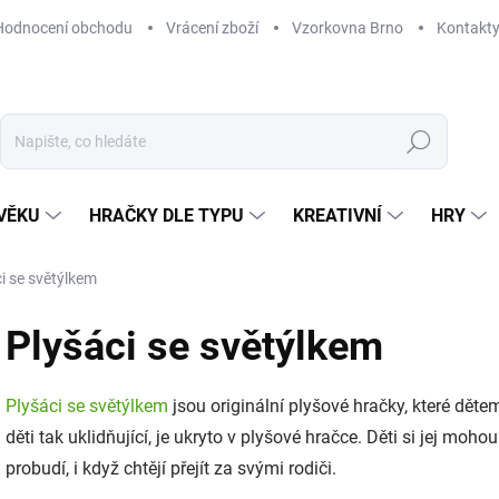
Hodnocení obchodu
Vrácení zboží
Vzorkovna Brno
Kontakt
Hledat
VĚKU
HRAČKY DLE TYPU
KREATIVNÍ
HRY
i se světýlkem
Plyšáci se světýlkem
Plyšáci se světýlkem
jsou originální plyšové hračky, které děte
děti tak uklidňující, je ukryto v plyšové hračce. Děti si jej moh
probudí, i když chtějí přejít za svými rodiči.