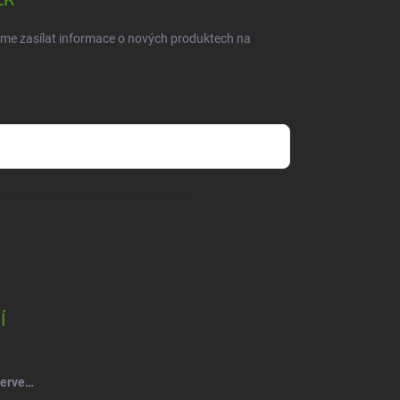
eme zasílat informace o nových produktech na
dmínkami ochrany osobních údajů
Í
Salsa Mýdlový květ růže kytice červená-vínová