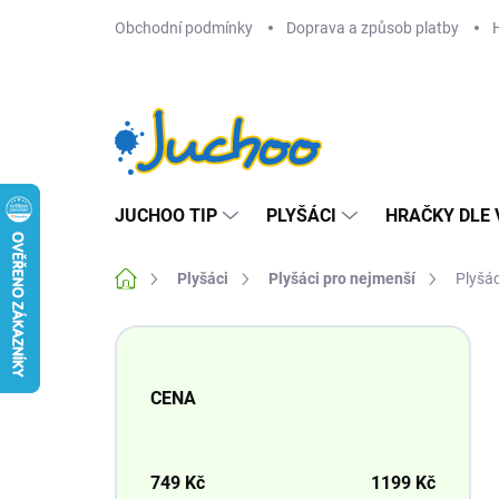
Přejít
Obchodní podmínky
Doprava a způsob platby
na
obsah
JUCHOO TIP
PLYŠÁCI
HRAČKY DLE 
Domů
Plyšáci
Plyšáci pro nejmenší
Plyšác
P
o
s
CENA
t
r
a
n
749
Kč
1199
Kč