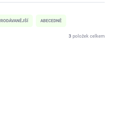
RODÁVANĚJŠÍ
ABECEDNĚ
3
položek celkem
ELLI-01
ZA-BO-01
KLADEM
SKLADEM
(1 KS)
(1 KS)
í
Zazu Dětské noční
světlo s melodiemi -