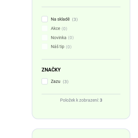
n
í
p
Na skladě
3
a
Akce
n
0
e
Novinka
0
l
Náš tip
0
ZNAČKY
Zazu
3
Položek k zobrazení:
3