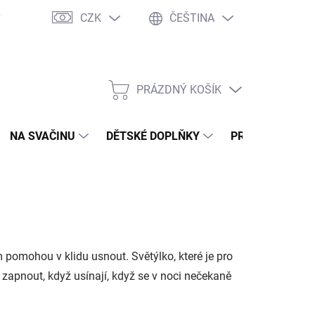
CZK
ČEŠTINA
y
Ochrana osobních údajů
Jak nakupovat
Moje objednávka
PRÁZDNÝ KOŠÍK
NÁKUPNÍ
KOŠÍK
NA SVAČINU
DĚTSKÉ DOPLŇKY
PRO DOSPĚLÉ
m pomohou v klidu usnout. Světýlko, které je pro
ou zapnout, když usínají, když se v noci nečekaně