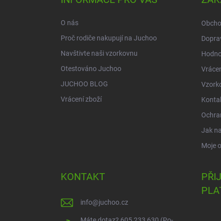
t
í
O nás
Obcho
Proč rodiče nakupují na Juchoo
Doprav
Navštivte naši vzorkovnu
Hodno
Otestováno Juchoo
Vrácen
JUCHOO BLOG
Vzork
Vrácení zboží
Konta
Ochra
Jak n
Moje 
KONTAKT
PŘI
PLA
info
@
juchoo.cz
Máte dotaz? 605 233 630 (Po-