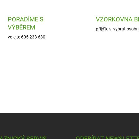
í
p
r
PORADÍME S
VZORKOVNA B
v
k
VÝBĚREM
přijďte si vybrat osobn
y
v
volejte 605 233 630
ý
p
i
s
u
AZNICKÝ SERVIS
ODEBÍRAT NEWSLETT