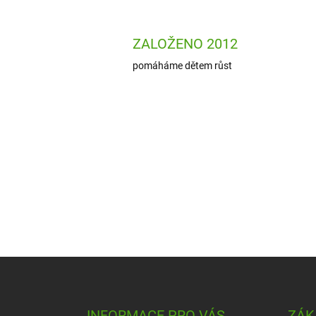
ZALOŽENO 2012
pomáháme dětem růst
Z
á
p
a
INFORMACE PRO VÁS
ZÁK