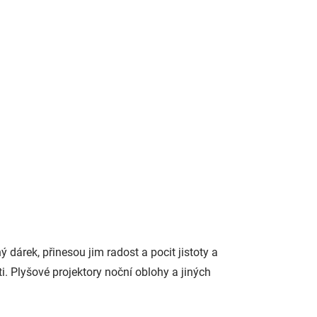
plyšový králíček Bo
849 Kč
Do košíku
firmy
paním a
Plyšový zajíček Bo od firmy
Zazu je noční světlo s
 se v
melodiemi proti strachu z
.
bubáků a noci. Chce Vaše dítě
usínat s rozsvíceným světlem?
Kamarád Bo je řešení.
 dárek, přinesou jim radost a pocit jistoty a
i. Plyšové projektory noční oblohy a jiných