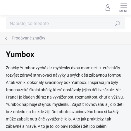
Přejít
na
obsah
Hledat
Prodávané značky
Yumbox
Značky Yumbox vychází z myšlenky dvou maminek, které chtěly
rozvíjet zdravé stravovací návyky u svých dětí zábavnou formou.
A tak vznikl dokonalý svačinový box Yumbox. Inspirací jim byly
francouzské školní obědy, které dostávaly jejich děti ve škole. Ve
Francii je kladen důraz na vyváženost, rozmanitost, chuť a výživu.
Yumbox naplňuje stejnou myšlenku. Zajistit rovnováhu a jídlo děti
bez ohledu na to, kde žijí. Do tohoto svačinového boxu si každý
může zabalit nutričně vyvážené jídlo. A to jak prakticky, tak
zábavně a hravě. A to je to, co baví rodiče i děti po celém