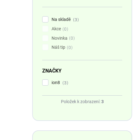
n
í
p
Na skladě
3
a
Akce
n
0
e
Novinka
0
l
Náš tip
0
ZNAČKY
ion8
3
Položek k zobrazení:
3