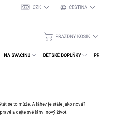
CZK
ČEŠTINA
y
Ochrana osobních údajů
Jak nakupovat
Moje objednávka
PRÁZDNÝ KOŠÍK
NÁKUPNÍ
KOŠÍK
NA SVAČINU
DĚTSKÉ DOPLŇKY
PRO DOSPĚLÉ
Stát se to může. A láhev je stále jako nová?
pravé a dejte své láhvi nový život.