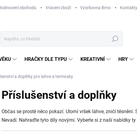
Hodnocení obchodu
Vrácení zboží
Vzorkovna Brno
Kontakt
Hledat
VĚKU
HRAČKY DLE TYPU
KREATIVNÍ
HRY
ušenství a doplňky pro lahve a termosky
Příslušenství a doplňky
Občas se prostě něco pokazí. Ulomí vršek láhve, zničí těsnění. 
Nevadí. Nahraďte tyto díly novými. Vyberte si z naší nabídky ty 