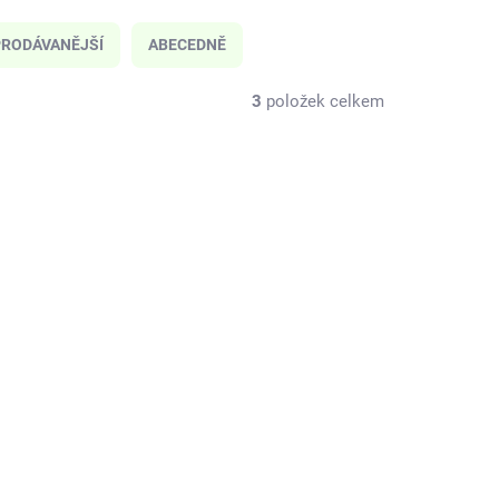
RODÁVANĚJŠÍ
ABECEDNĚ
3
položek celkem
IDV2LRG
ION-RLIDV2SML
KLADEM
SKLADEM
(2 KS)
(1 KS)
ko s
ion8 Náhradní víčko s
750-
pítkem na láhev 350-
600ml