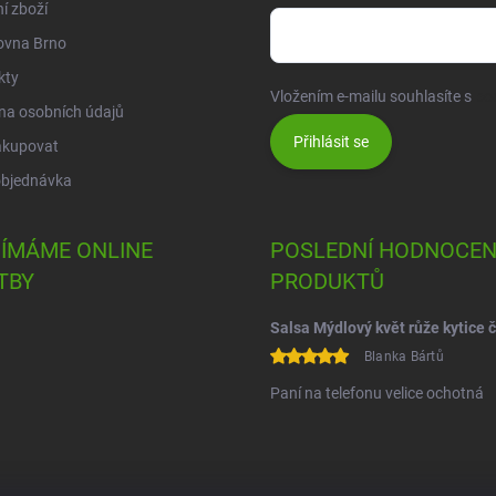
í zboží
ovna Brno
kty
Vložením e-mailu souhlasíte s
po
na osobních údajů
Přihlásit se
akupovat
objednávka
JÍMÁME ONLINE
POSLEDNÍ HODNOCEN
TBY
PRODUKTŮ
Blanka Bártů
Paní na telefonu velice ochotná