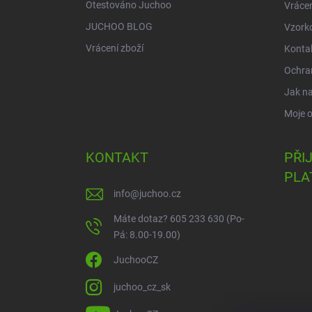
Otestováno Juchoo
Vrácen
JUCHOO BLOG
Vzork
Vrácení zboží
Konta
Ochra
Jak n
Moje 
KONTAKT
PŘI
PLA
info
@
juchoo.cz
Máte dotaz? 605 233 630 (Po-
Pá: 8.00-19.00)
JuchooCZ
juchoo_cz_sk