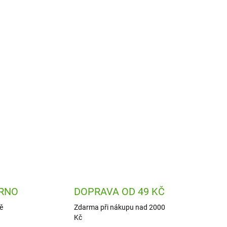
129 Kč
Do košíku
m na
Náhradní víčko s pítkem na
200 ml
One Touch láhev 350-600ml
távající
ion8 využijete na svoji stávající
bře
lahev, pokud vám již dobře
 chcete
netěsní, je rozbité nebo chcete
mít náhradní.
RNO
DOPRAVA OD 49 KČ
ě
Zdarma při nákupu nad 2000
Kč