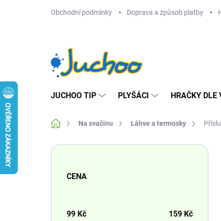
Přejít
Obchodní podmínky
Doprava a způsob platby
na
obsah
JUCHOO TIP
PLYŠÁCI
HRAČKY DLE 
Domů
Na svačinu
Láhve a termosky
Přísl
P
o
s
CENA
t
r
a
n
99
Kč
159
Kč