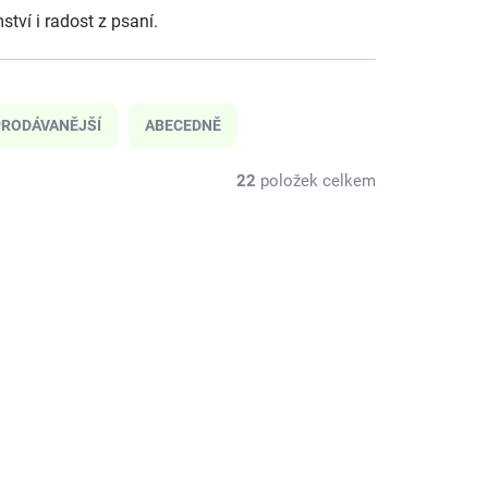
ví i radost z psaní.
RODÁVANĚJŠÍ
ABECEDNĚ
22
položek celkem
-SAFARI
CCB-JJB
KLADEM
SKLADEM
(3 KS)
(2 KS)