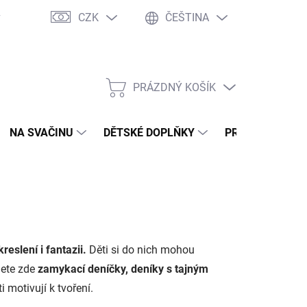
CZK
ČEŠTINA
y
Ochrana osobních údajů
Jak nakupovat
Moje objednávka
PRÁZDNÝ KOŠÍK
NÁKUPNÍ
KOŠÍK
NA SVAČINU
DĚTSKÉ DOPLŇKY
PRO DOSPĚLÉ
reslení i fantazii.
Děti si do nich mohou
jdete zde
zamykací deníčky, deníky s tajným
ti motivují k tvoření.