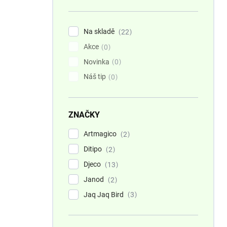
n
í
p
Na skladě
22
a
Akce
n
0
e
Novinka
0
l
Náš tip
0
ZNAČKY
Artmagico
2
Ditipo
2
Djeco
13
Janod
2
Jaq Jaq Bird
3