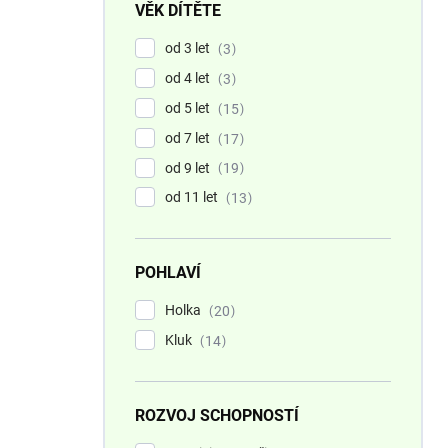
VĚK DÍTĚTE
od 3 let
3
od 4 let
3
od 5 let
15
od 7 let
17
od 9 let
19
od 11 let
13
POHLAVÍ
Holka
20
Kluk
14
ROZVOJ SCHOPNOSTÍ