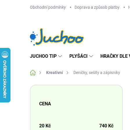
Přejít
Obchodní podmínky
Doprava a způsob platby
na
obsah
JUCHOO TIP
PLYŠÁCI
HRAČKY DLE 
Domů
Kreativní
Deníčky, sešity a zápisníky
P
o
s
CENA
t
r
a
n
20
Kč
740
Kč