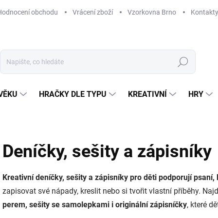
Hodnocení obchodu
Vrácení zboží
Vzorkovna Brno
Kontakt
Hledat
VĚKU
HRAČKY DLE TYPU
KREATIVNÍ
HRY
Deníčky, sešity a zápisníky
Kreativní deníčky, sešity a zápisníky pro děti podporují psaní, k
zapisovat své nápady, kreslit nebo si tvořit vlastní příběhy. Na
perem, sešity se samolepkami i originální zápisníčky
, které dě