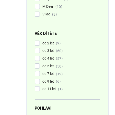
MiDeer
10
Vilac
3
VĚK DÍTĚTE
od 2 let
9
od 3 let
60
od 4 let
57
od 5 let
50
od 7 let
19
od 9 let
6
od 11 let
1
POHLAVÍ