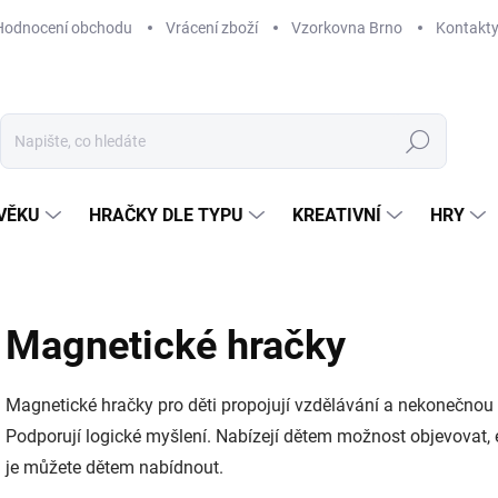
Hodnocení obchodu
Vrácení zboží
Vzorkovna Brno
Kontakt
Hledat
VĚKU
HRAČKY DLE TYPU
KREATIVNÍ
HRY
Magnetické hračky
Magnetické hračky pro děti propojují vzdělávání a nekonečnou 
Podporují logické myšlení. Nabízejí dětem možnost objevovat,
je můžete dětem nabídnout.