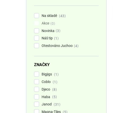
n
í
p
Na skladě
43
a
Akce
n
0
e
Novinka
3
l
Náš tip
1
Otestováno Juchoo
4
ZNAČKY
Bigjigs
1
Coblo
1
Djeco
8
Haba
5
Janod
31
Magna-Tiles
5