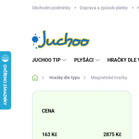
Přejít
Obchodní podmínky
Doprava a způsob platby
na
obsah
JUCHOO TIP
PLYŠÁCI
HRAČKY DLE 
Domů
Hračky dle typu
Magnetické hračky
P
o
s
CENA
t
r
a
n
163
Kč
2875
Kč