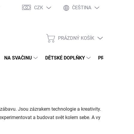
CZK
ČEŠTINA
y
Ochrana osobních údajů
Jak nakupovat
Moje objednávka
PRÁZDNÝ KOŠÍK
NÁKUPNÍ
KOŠÍK
NA SVAČINU
DĚTSKÉ DOPLŇKY
PRO DOSPĚLÉ
zábavu. Jsou zázrakem technologie a kreativity.
 experimentovat a budovat svět kolem sebe. A vy