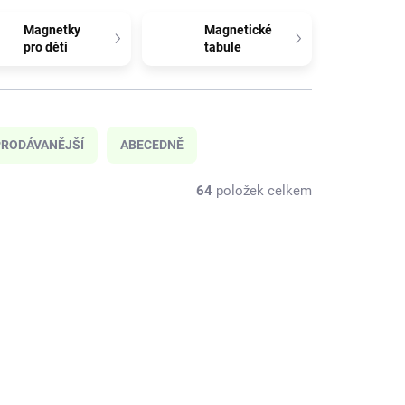
Magnetky
Magnetické
pro děti
tabule
RODÁVANĚJŠÍ
ABECEDNĚ
64
položek celkem
NOVINKA
4026BO
MT-264024TH