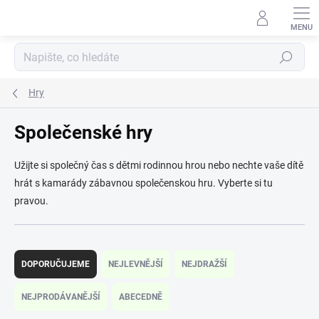
Přejít
na
obsah
Hledat
Hry
Společenské hry
Užijte si společný čas s dětmi rodinnou hrou nebo nechte vaše dítě
hrát s kamarády zábavnou společenskou hru. Vyberte si tu
pravou.
Ř
a
DOPORUČUJEME
NEJLEVNĚJŠÍ
NEJDRAŽŠÍ
z
e
NEJPRODÁVANĚJŠÍ
ABECEDNĚ
n