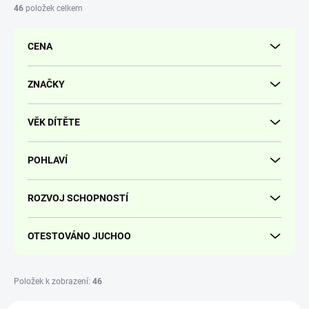
í
46
položek celkem
p
r
CENA
o
d
u
ZNAČKY
k
t
VĚK DÍTĚTE
ů
POHLAVÍ
ROZVOJ SCHOPNOSTÍ
OTESTOVÁNO JUCHOO
Položek k zobrazení:
46
V