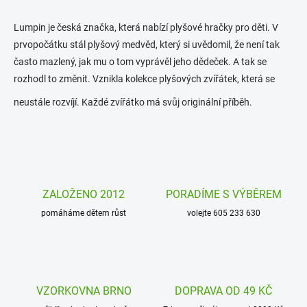
v
l
Lumpin je česká značka, která nabízí plyšové hračky pro děti.
V
á
prvopočátku stál plyšový medvěd, který si uvědomil, že není tak
d
často mazlený, jak mu o tom vyprávěl jeho dědeček. A tak se
a
c
rozhodl to změnit. Vznikla kolekce plyšových zvířátek, která se
í
p
neustále rozvíjí. Každé zvířátko má svůj originální příběh.
r
v
k
y
v
ý
p
ZALOŽENO 2012
PORADÍME S VÝBĚREM
i
pomáháme dětem růst
volejte 605 233 630
s
u
VZORKOVNA BRNO
DOPRAVA OD 49 KČ