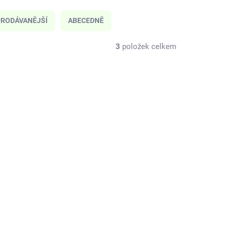
RODÁVANĚJŠÍ
ABECEDNĚ
3
položek celkem
E87097
PE63021
KLADEM
SKLADEM
(1 KS)
(1 KS)
ný
Pearhead
to z
Fotorámeček koláž,
dní
bílý