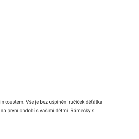
732 Kč
Do košíku
 na
Pearhead dětské fotorámečky
head
a rámečky na otisky
připomínají koláž. Rámeček
alé
bude krásnou vzpomínkou na
k
narození vašeho miminka a
é
zároveň dekorací bytu.
koustem. Vše je bez ušpinění ručiček děťátka.
u na první období s vašimi dětmi. Rámečky s