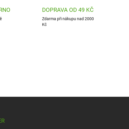
RNO
DOPRAVA OD 49 KČ
ě
Zdarma při nákupu nad 2000
Kč
ER