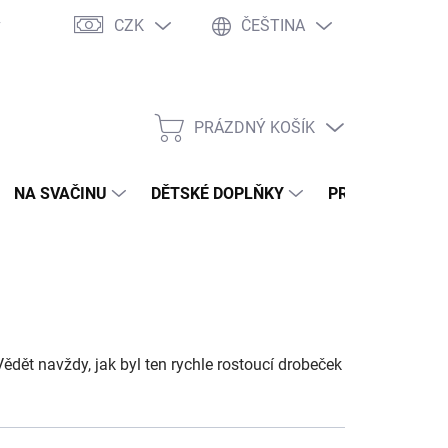
CZK
ČEŠTINA
y
Ochrana osobních údajů
Jak nakupovat
Moje objednávka
PRÁZDNÝ KOŠÍK
NÁKUPNÍ
KOŠÍK
NA SVAČINU
DĚTSKÉ DOPLŇKY
PRO DOSPĚLÉ
ědět navždy, jak byl ten rychle rostoucí drobeček