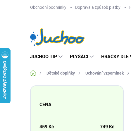
Přejít
Obchodní podmínky
Doprava a způsob platby
na
obsah
JUCHOO TIP
PLYŠÁCI
HRAČKY DLE 
Domů
Dětské doplňky
Uchování vzpomínek
P
o
s
CENA
t
r
a
n
459
Kč
749
Kč