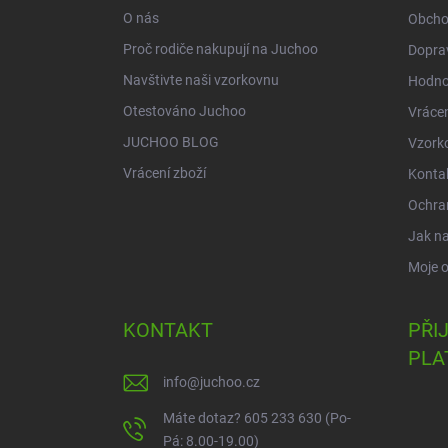
í
O nás
Obcho
Proč rodiče nakupují na Juchoo
Doprav
Navštivte naši vzorkovnu
Hodno
Otestováno Juchoo
Vrácen
JUCHOO BLOG
Vzork
Vrácení zboží
Konta
Ochra
Jak n
Moje 
KONTAKT
PŘI
PLA
info
@
juchoo.cz
Máte dotaz? 605 233 630 (Po-
Pá: 8.00-19.00)