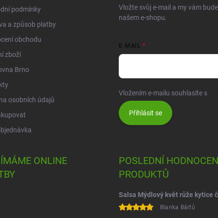
Vložte svůj e-mail a my vám bud
dní podmínky
našem e-shopu.
a a způsob platby
cení obchodu
E-MAIL
í zboží
ovna Brno
kty
Vložením e-mailu souhlasíte s
po
na osobních údajů
Přihlásit se
akupovat
objednávka
JÍMÁME ONLINE
POSLEDNÍ HODNOCEN
TBY
PRODUKTŮ
Blanka Bártů