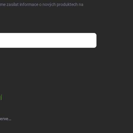
eme zasílat informace o nových produktech na
dmínkami ochrany osobních údajů
Í
Salsa Mýdlový květ růže kytice červená-vínová