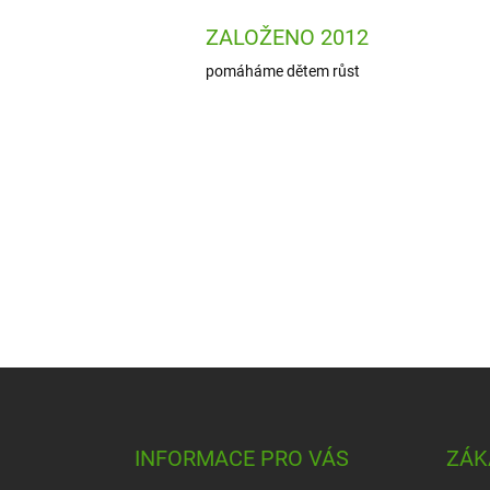
ZALOŽENO 2012
pomáháme dětem růst
Z
á
p
a
INFORMACE PRO VÁS
ZÁK
t