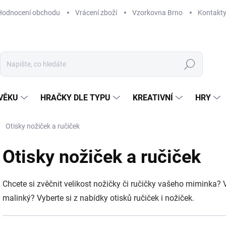
Hodnocení obchodu
Vrácení zboží
Vzorkovna Brno
Kontakt
Hledat
VĚKU
HRAČKY DLE TYPU
KREATIVNÍ
HRY
Otisky nožiček a ručiček
Otisky nožiček a ručiček
Chcete si zvěčnit velikost nožičky či ručičky vašeho miminka? V
malinký?
Vyberte si z nabídky otisků ručiček i nožiček.