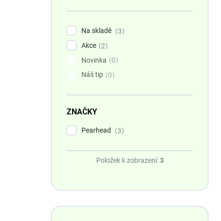
n
í
p
Na skladě
3
a
Akce
n
2
e
Novinka
0
l
Náš tip
0
ZNAČKY
Pearhead
3
Položek k zobrazení:
3