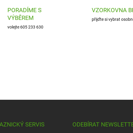
r
PORADÍME S
VZORKOVNA B
v
k
VÝBĚREM
přijďte si vybrat osobn
y
v
volejte 605 233 630
ý
p
i
s
u
AZNICKÝ SERVIS
ODEBÍRAT NEWSLETT