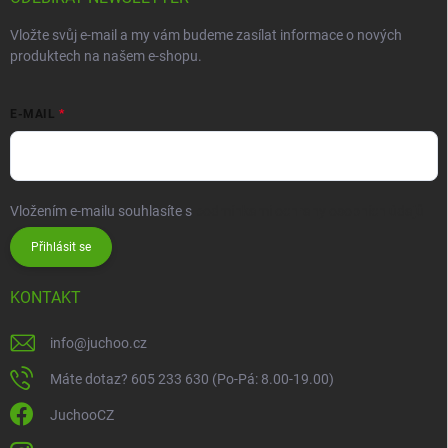
Vložte svůj e-mail a my vám budeme zasílat informace o nových
produktech na našem e-shopu.
E-MAIL
Vložením e-mailu souhlasíte s
podmínkami ochrany osobních údajů
Přihlásit se
KONTAKT
info
@
juchoo.cz
Máte dotaz? 605 233 630 (Po-Pá: 8.00-19.00)
JuchooCZ