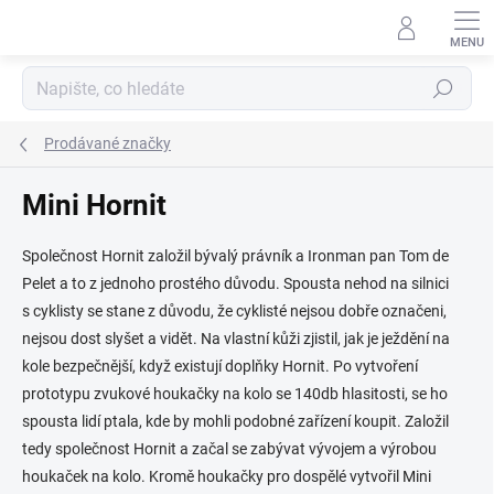
Přejít
na
obsah
Hledat
Prodávané značky
Mini Hornit
Společnost Hornit založil bývalý právník a Ironman pan Tom de
Pelet a to z jednoho prostého důvodu. Spousta nehod na silnici
s cyklisty se stane z důvodu, že cyklisté nejsou dobře označeni,
nejsou dost slyšet a vidět. Na vlastní kůži zjistil, jak je ježdění na
kole bezpečnější, když existují doplňky Hornit.
Po vytvoření
prototypu zvukové houkačky na kolo se 140db hlasitosti, se ho
spousta lidí ptala, kde by mohli podobné zařízení koupit. Založil
tedy společnost Hornit a začal se zabývat vývojem a výrobou
houkaček na kolo. Kromě houkačky pro dospělé vytvořil Mini