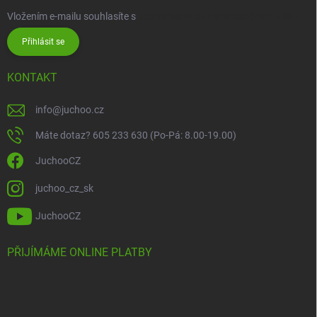
Vložením e-mailu souhlasíte s
podmínkami ochrany osobních údajů
Přihlásit se
KONTAKT
info
@
juchoo.cz
Máte dotaz? 605 233 630 (Po-Pá: 8.00-19.00)
JuchooCZ
juchoo_cz_sk
JuchooCZ
PŘIJÍMÁME ONLINE PLATBY