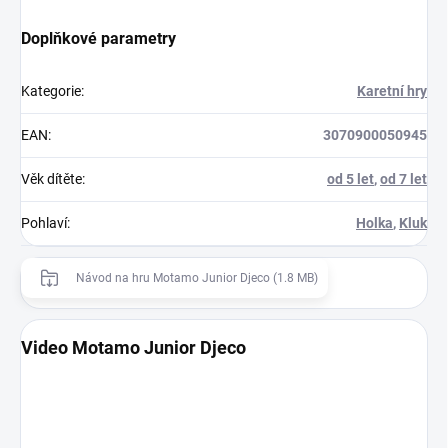
Doplňkové parametry
Kategorie
:
Karetní hry
EAN
:
3070900050945
Věk dítěte
:
od 5 let
,
od 7 let
Pohlaví
:
Holka
,
Kluk
Návod na hru Motamo Junior Djeco (1.8 MB)
Video Motamo Junior Djeco