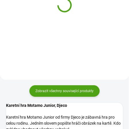
299 Kč
255 Kč
Do košíku
Do košíku
Karetní hra Golden train od firmy
Karetní hra pro nejmenší hráče
Djeco protrénuje vaši paměť a
Malá mláďátka od Djeco je
rozhodování. Kdo bude mít delší
jednoduchá a zábavná hra se
vlak? Divoký Západ je nelítostný.
zvířátky. Zavolejte pomocí zvuku
Staňte se vítězem.
zvířátka své mláďátko domů.
Zobrazit všechny související produkty
Karetní hra Motamo Junior, Djeco
Karetní hra Motamo Junior od firmy Djeco je zábavná hra pro
celou rodinu. Jedním slovem popište hráči obrázek na kartě. Kdo