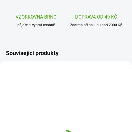
VZORKOVNA BRNO
DOPRAVA OD 49 KČ
přijďte si vybrat osobně
Zdarma při nákupu nad 2000 Kč
Související produkty
DJ05084
DJ05063
SKLADEM
SKLADEM
(1 KS)
(1 KS)
Djeco Karetní hra Golden
Djeco Karetní hra pro
train
nejmenší Malá mláďátka