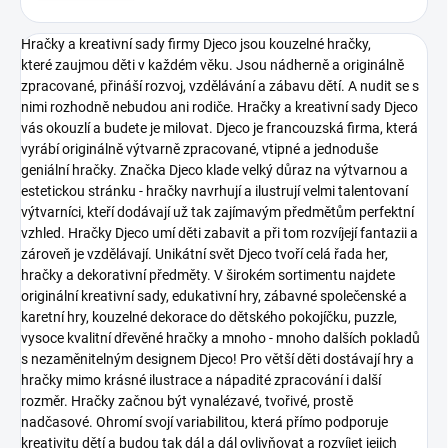
Hračky a kreativní sady firmy Djeco jsou kouzelné hračky,
které zaujmou děti v každém věku. Jsou nádherně a originálně
zpracované, přináší rozvoj, vzdělávání a zábavu dětí. A nudit se s
nimi rozhodně nebudou ani rodiče. Hračky a kreativní sady Djeco
vás okouzlí a budete je milovat.
Djeco je francouzská firma, která
vyrábí originálně výtvarně zpracované, vtipné a jednoduše
geniální hračky. Značka Djeco klade velký důraz na výtvarnou a
estetickou stránku - hračky navrhují a ilustrují velmi talentovaní
výtvarníci, kteří dodávají už tak zajímavým předmětům perfektní
vzhled. Hračky Djeco umí děti zabavit a při tom rozvíjejí fantazii a
zároveň je vzdělávají.
Unikátní svět Djeco tvoří celá řada her,
hračky a dekorativní předměty. V širokém sortimentu najdete
originální kreativní sady, edukativní hry, zábavné společenské a
karetní hry, kouzelné dekorace do dětského pokojíčku, puzzle,
vysoce kvalitní dřevěné hračky a mnoho - mnoho dalších pokladů
s nezaměnitelným designem Djeco!
Pro větší děti dostávají hry a
hračky mimo krásné ilustrace a nápadité zpracování i další
rozměr. Hračky začnou být vynalézavé, tvořivé, prostě
nadčasové. Ohromí svojí variabilitou, která přímo podporuje
kreativitu dětí a budou tak dál a dál ovlivňovat a rozvíjet jejich