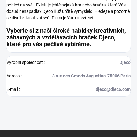
pohled na svět.
Existuje ještě nějaká hra nebo hračka, která Vás
dosud nenapadla? Djeco ji už určitě vymyslelo. Hledejte a pozorně
se dívejte, kreativní svět Djeco je Vám otevřený.
Vyberte si z naší široké nabídky kreativních,
zábavných a vzdělávacích hraček Djeco,
které pro vás pečlivě vybíráme.
Výrobní společnost
:
Djeco
Adresa
:
3 rue des Grands Augustins, 75006 Paris
E-mail
:
djeco@djeco.com
Z