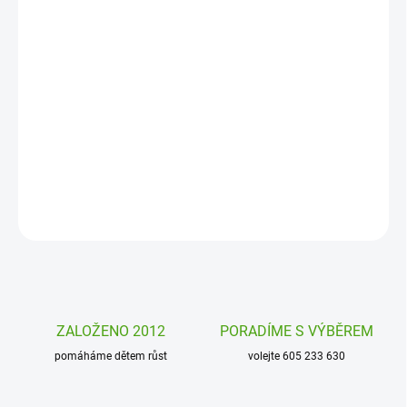
DORUČENÍ
−
+
Přidat do košíku
Karetní hra Motamo od firmy Djeco je zábavná hra pro celou
rodinu. Jedním slovem popište hráči obrázek na kartě. Kdo
zvládne uhodnout všechny, vyhrává.
DETAILNÍ INFORMACE
ZEPTAT SE
HLÍDAT
ZALOŽENO 2012
PORADÍME S VÝBĚREM
pomáháme dětem růst
volejte 605 233 630