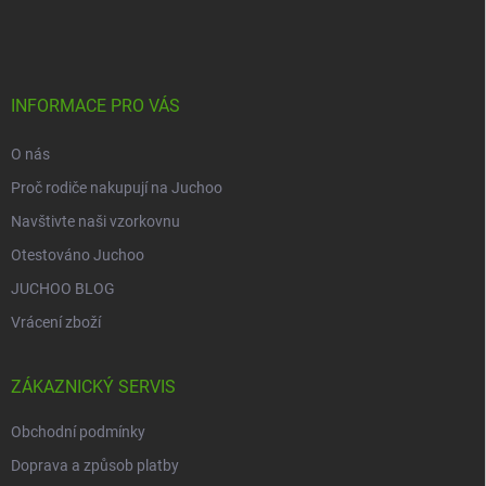
á
p
a
t
í
INFORMACE PRO VÁS
O nás
Proč rodiče nakupují na Juchoo
Navštivte naši vzorkovnu
Otestováno Juchoo
JUCHOO BLOG
Vrácení zboží
ZÁKAZNICKÝ SERVIS
Obchodní podmínky
Doprava a způsob platby