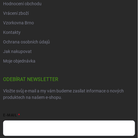
Hodnocení obchodu
Vrácení zboží
Vzorkovna Brno
Kontakty
Ochrana osobních údajů
Jak nakupovat
Moje objednávka
ODEBÍRAT NEWSLETTER
Vložte svůj e-mail a my vám budeme zasílat informace o nových
produktech na našem e-shopu.
E-MAIL