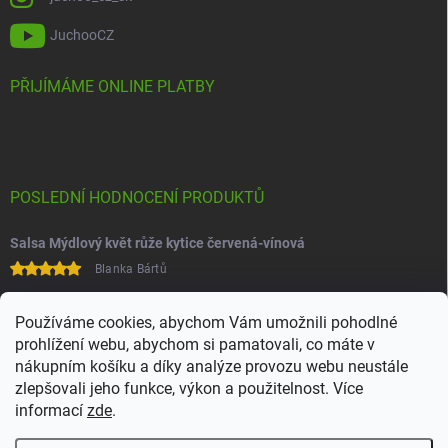
JuchooCZ
PŘIJÍMÁME ONLINE PLATBY
POSLEDNÍ HODNOCENÍ PRODUKTŮ
Salsa Mýdlový květ růže kytice červená-vínová
Blanka Bártů
Paní na telefonu velice ochotná
Používáme cookies, abychom Vám umožnili pohodlné
prohlížení webu, abychom si pamatovali, co máte v
nákupním košíku a díky analýze provozu webu neustále
zlepšovali jeho funkce, výkon a použitelnost. Více
informací
zde
.