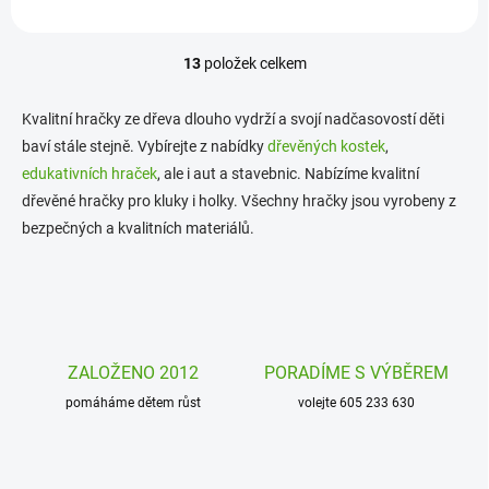
13
položek celkem
O
v
l
Kvalitní hračky ze dřeva dlouho vydrží a svojí nadčasovostí děti
á
baví stále stejně. Vybírejte z nabídky
dřevěných kostek
,
d
edukativních hraček
, ale i aut a stavebnic. Nabízíme kvalitní
a
c
dřevěné hračky pro kluky i holky. Všechny hračky jsou vyrobeny z
í
bezpečných a kvalitních materiálů.
p
r
v
k
y
v
ý
ZALOŽENO 2012
PORADÍME S VÝBĚREM
p
i
pomáháme dětem růst
volejte 605 233 630
s
u