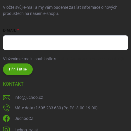
Vložte svůj e-mail a my vám budeme zasílat informace o nových
produktech na našem e-shopu.
E-MAIL
Vložením e-mailu souhlasíte s
podmínkami ochrany osobních údajů
Přihlásit se
KONTAKT
info
@
juchoo.cz
Máte dotaz? 605 233 630 (Po-Pá: 8.00-19.00)
JuchooCZ
juchoo_cz_sk