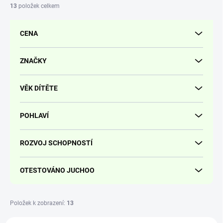
í
13
položek celkem
p
r
CENA
o
d
u
ZNAČKY
k
t
VĚK DÍTĚTE
ů
POHLAVÍ
ROZVOJ SCHOPNOSTÍ
OTESTOVÁNO JUCHOO
Položek k zobrazení:
13
V