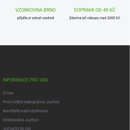
VZORKOVNA BRNO
DOPRAVA OD 49 KČ
přijďte si vybrat osobně
Zdarma při nákupu nad 2000 Kč
Z
á
p
a
t
í
INFORMACE PRO VÁS
O nás
Proč rodiče nakupují na Juchoo
Navštivte naši vzorkovnu
Otestováno Juchoo
JUCHOO BLOG