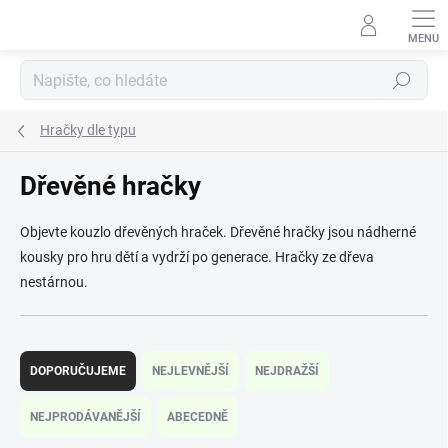
Přejít
na
obsah
Hledat
Hračky dle typu
Dřevěné hračky
Objevte kouzlo dřevěných hraček. Dřevěné hračky jsou nádherné
kousky pro hru dětí a vydrží po generace. Hračky ze dřeva
nestárnou.
Ř
a
DOPORUČUJEME
NEJLEVNĚJŠÍ
NEJDRAŽŠÍ
z
e
NEJPRODÁVANĚJŠÍ
ABECEDNĚ
n