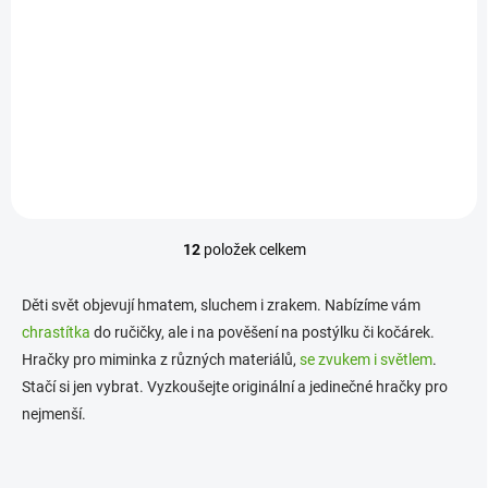
689 Kč
Do košíku
Plyšový zajíček Lucian s hracím strojkem od Bukowski bude prvním
kamarádem dětí. Plyšová hračka hraje uklidňující melodii, je na
zavěšení a je rozkošná.
12
položek celkem
O
v
l
Děti svět objevují hmatem, sluchem i zrakem. Nabízíme vám
á
chrastítka
do ručičky, ale i na pověšení na postýlku či kočárek.
d
Hračky pro miminka z různých materiálů,
a
se zvukem i světlem
.
c
Stačí si jen vybrat. Vyzkoušejte originální a jedinečné hračky pro
í
nejmenší.
p
r
v
k