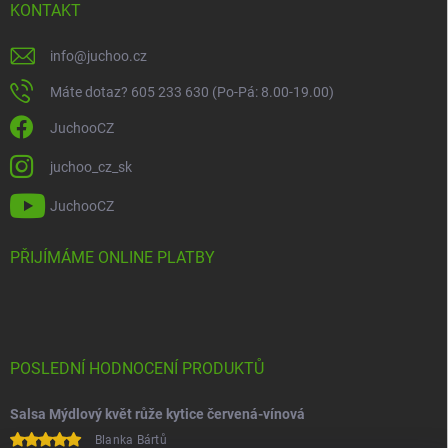
KONTAKT
info
@
juchoo.cz
Máte dotaz? 605 233 630 (Po-Pá: 8.00-19.00)
JuchooCZ
juchoo_cz_sk
JuchooCZ
PŘIJÍMÁME ONLINE PLATBY
POSLEDNÍ HODNOCENÍ PRODUKTŮ
Salsa Mýdlový květ růže kytice červená-vínová
Blanka Bártů