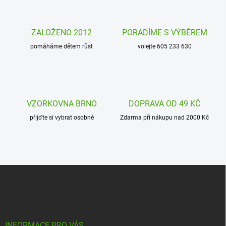
y
v
ý
ZALOŽENO 2012
PORADÍME S VÝBĚREM
p
i
pomáháme dětem růst
volejte 605 233 630
s
u
VZORKOVNA BRNO
DOPRAVA OD 49 KČ
přijďte si vybrat osobně
Zdarma při nákupu nad 2000 Kč
Z
á
p
a
t
í
INFORMACE PRO VÁS