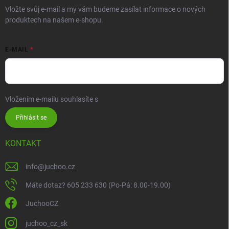
Vložte svůj e-mail a my vám budeme zasílat informace o nových
produktech na našem e-shopu.
E-MAIL
Vložením e-mailu souhlasíte s
podmínkami ochrany osobních údajů
Přihlásit se
KONTAKT
info
@
juchoo.cz
Máte dotaz? 605 233 630 (Po-Pá: 8.00-19.00)
JuchooCZ
juchoo_cz_sk