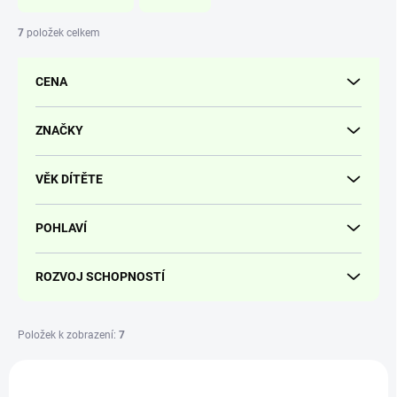
n
í
7
položek celkem
p
r
CENA
o
d
u
ZNAČKY
k
t
VĚK DÍTĚTE
ů
POHLAVÍ
ROZVOJ SCHOPNOSTÍ
Položek k zobrazení:
7
V
ý
DIS011