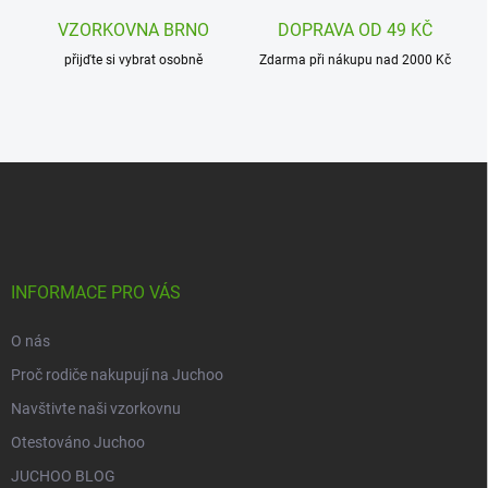
VZORKOVNA BRNO
DOPRAVA OD 49 KČ
přijďte si vybrat osobně
Zdarma při nákupu nad 2000 Kč
Z
á
p
a
t
í
INFORMACE PRO VÁS
O nás
Proč rodiče nakupují na Juchoo
Navštivte naši vzorkovnu
Otestováno Juchoo
JUCHOO BLOG