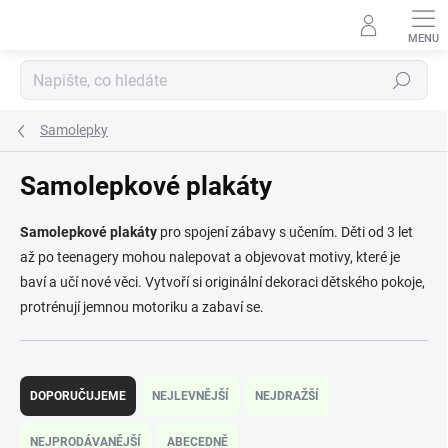
Přejít
na
obsah
Hledat
Samolepky
Samolepkové plakáty
Samolepkové plakáty
pro spojení zábavy s učením. Děti od 3 let
až po teenagery mohou nalepovat a objevovat motivy, které je
baví a učí nové věci. Vytvoří si originální dekoraci dětského pokoje,
protrénují jemnou motoriku a zabaví se.
Ř
a
DOPORUČUJEME
NEJLEVNĚJŠÍ
NEJDRAŽŠÍ
z
e
NEJPRODÁVANĚJŠÍ
ABECEDNĚ