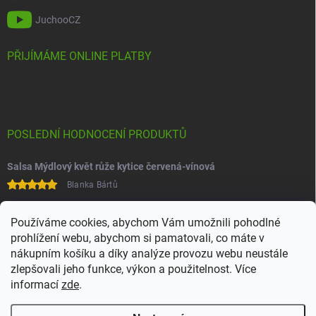
JuchooCZ
PŘIJÍMÁME ONLINE PLATBY
POSLEDNÍ HODNOCENÍ PRODUKTŮ
Salsa Mýdlový květ růže kytice červená-vínová
Blanka Bártů
Paní na telefonu velice ochotná
Používáme cookies, abychom Vám umožnili pohodlné
prohlížení webu, abychom si pamatovali, co máte v
nákupním košíku a díky analýze provozu webu neustále
zlepšovali jeho funkce, výkon a použitelnost. Více
informací
zde
.