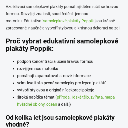
l
Vzdělávací samolepkové plakáty pomáhají dětem učit se hravou
á
formou. Rozvíjejí znalosti, soustředění i jemnou
d
motoriku. Edukativní
samolepkové plakáty Poppik
a
jsou krásně
c
zpracované, naučné a vytvoří stylovou a krásnou dekoraci na zdi.
í
p
Proč vybrat edukativní samolepkové
r
plakáty Poppik:
v
k
y
podpoří koncentraci a učení hravou formou
v
rozvíjí jemnou motoriku
ý
p
pomáhají zapamatovat si nové informace
i
velmi kvalitní a pevné samolepky pro lepení plakátů
s
vytvoří stylovou a originální dekoraci pokoje
u
široká nabídka témat (
příroda
,
lidské tělo
,
zvířata
,
mapa
hvězdné oblohy
,
oceán
a další)
Od kolika let jsou samolepkové plakáty
vhodné?