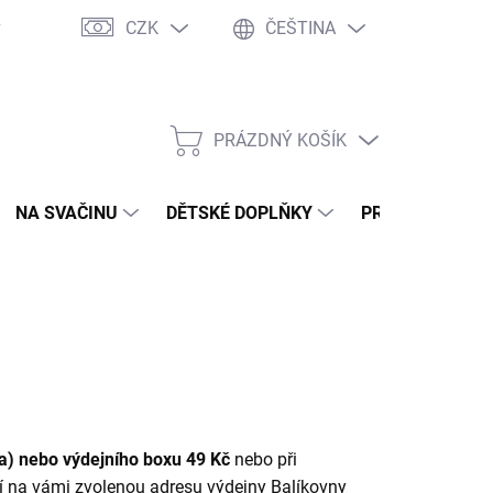
CZK
ČEŠTINA
y
Ochrana osobních údajů
Jak nakupovat
Moje objednávka
PRÁZDNÝ KOŠÍK
NÁKUPNÍ
KOŠÍK
NA SVAČINU
DĚTSKÉ DOPLŇKY
PRO DOSPĚLÉ
ta) nebo výdejního boxu 49 Kč
nebo při
ží na vámi zvolenou adresu výdejny Balíkovny