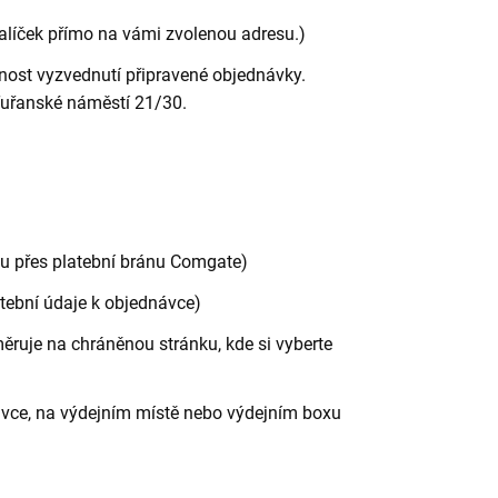
alíček přímo na vámi zvolenou adresu.)
ost vyzvednutí připravené objednávky.
Tuřanské náměstí 21/30.
etu přes platební bránu Comgate)
atební údaje k objednávce)
ruje na chráněnou stránku, kde si vyberte
ravce, na výdejním místě nebo výdejním boxu