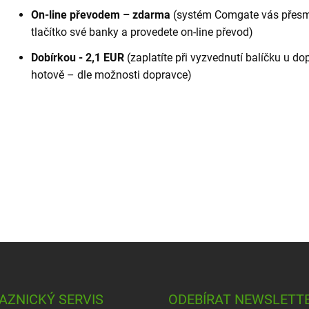
On-line převodem – zdarma
(systém Comgate vás přesmě
tlačítko své banky a provedete on-line převod)
Dobírkou - 2,1 EUR
(zaplatíte při vyzvednutí balíčku u 
hotově – dle možnosti dopravce)
AZNICKÝ SERVIS
ODEBÍRAT NEWSLETT