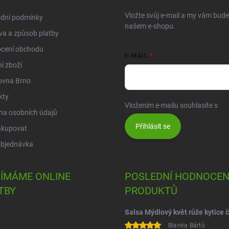
Vložte svůj e-mail a my vám bud
dní podmínky
našem e-shopu.
a a způsob platby
cení obchodu
E-MAIL
í zboží
ovna Brno
kty
Vložením e-mailu souhlasíte s
po
na osobních údajů
Přihlásit se
akupovat
objednávka
JÍMÁME ONLINE
POSLEDNÍ HODNOCEN
TBY
PRODUKTŮ
Blanka Bártů