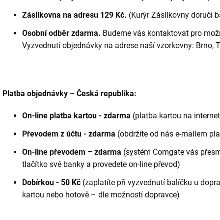
Zásilkovna na adresu 129 Kč
.
(Kurýr Zásilkovny doručí b
Osobní odběr
zdarma.
Budeme vás kontaktovat pro možn
Vyzvednutí objednávky na adrese naší vzorkovny: Brno, 
Platba objednávky – Česká republika:
On-line platba kartou - zdarma
(platba kartou na intern
Převodem z účtu - zdarma
(obdržíte od nás e-mailem pl
On-line převodem – zdarma
(systém Comgate vás přesmě
tlačítko své banky a provedete on-line převod)
Dobírkou - 50 Kč
(zaplatíte při vyzvednutí balíčku u dop
kartou nebo hotově – dle možností dopravce)