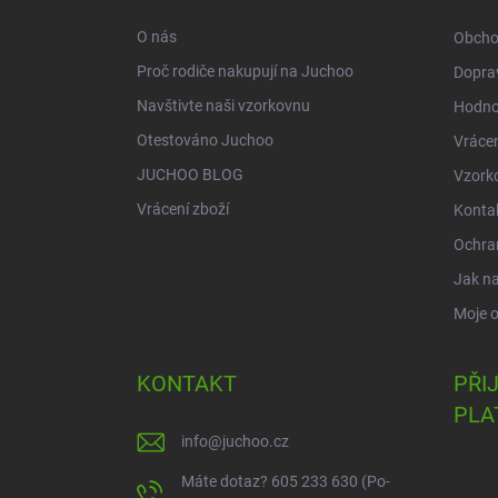
t
í
O nás
Obcho
Proč rodiče nakupují na Juchoo
Doprav
Navštivte naši vzorkovnu
Hodno
Otestováno Juchoo
Vrácen
JUCHOO BLOG
Vzork
Vrácení zboží
Konta
Ochra
Jak n
Moje 
KONTAKT
PŘI
PLA
info
@
juchoo.cz
Máte dotaz? 605 233 630 (Po-