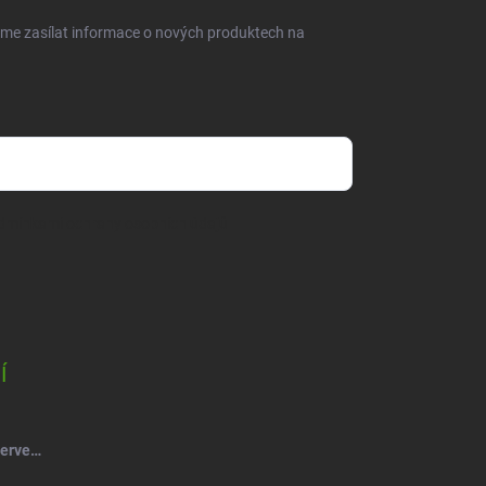
eme zasílat informace o nových produktech na
dmínkami ochrany osobních údajů
Í
Salsa Mýdlový květ růže kytice červená-vínová