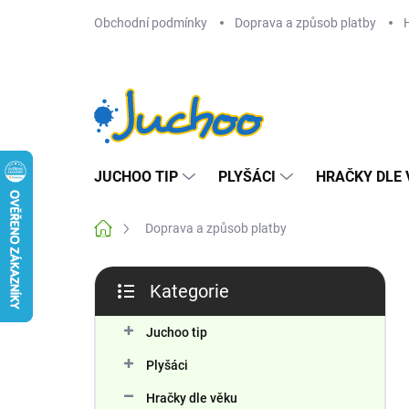
Přejít
Obchodní podmínky
Doprava a způsob platby
na
obsah
JUCHOO TIP
PLYŠÁCI
HRAČKY DLE 
Domů
Doprava a způsob platby
P
Kategorie
o
Přeskočit
s
kategorie
t
Juchoo tip
r
Plyšáci
a
n
Hračky dle věku